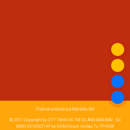
Thiết kế website bởi
Mắt Bão WS
© 2011 Copyright by CTY TNHH SX TM QC ÁNH BAN MAI - Số
ĐKKD 0310922149 tại Sở Kế Hoạch và Đầu Tư TP.HCM