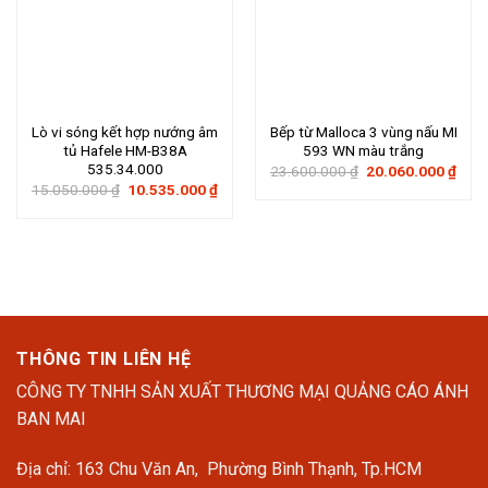
Lò vi sóng kết hợp nướng âm
Bếp từ Malloca 3 vùng nấu MI
tủ Hafele HM-B38A
593 WN màu trắng
535.34.000
Giá
Giá
23.600.000
₫
20.060.000
₫
gốc
hiện
Giá
Giá
15.050.000
₫
10.535.000
₫
là:
tại
gốc
hiện
23.600.000 ₫.
là:
là:
tại
20.0
15.050.000 ₫.
là:
10.535.000 ₫.
THÔNG TIN LIÊN HỆ
CÔNG TY TNHH SẢN XUẤT THƯƠNG MẠI QUẢNG CÁO ÁNH
BAN MAI
Địa chỉ: 163 Chu Văn An, Phường Bình Thạnh, Tp.HCM