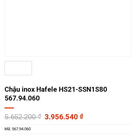
Chậu inox Hafele HS21-SSN1S80
567.94.060
Giá
Giá
5.652.200
₫
3.956.540
₫
gốc
hiện
Mã:
567.94.060
là:
tại