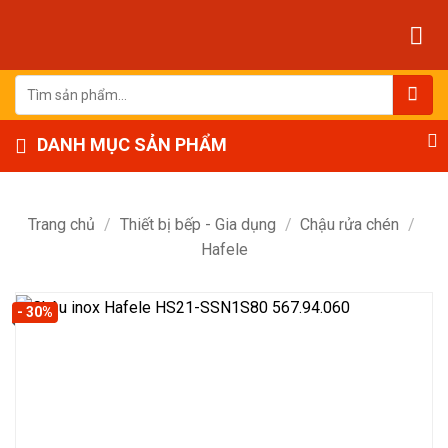
Bỏ
qua
nội
dung
Tìm
kiếm:
DANH MỤC SẢN PHẨM
Trang chủ
/
Thiết bị bếp - Gia dụng
/
Chậu rửa chén
/
Hafele
- 30%