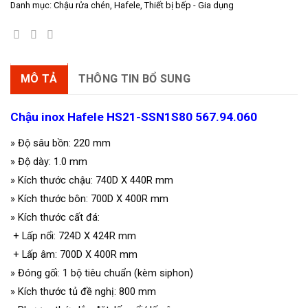
5.652.200 ₫.
là:
Danh mục:
Chậu rửa chén
,
Hafele
,
Thiết bị bếp - Gia dụng
3.956.540 ₫.
MÔ TẢ
THÔNG TIN BỔ SUNG
Chậu inox Hafele HS21-SSN1S80 567.94.060
» Độ sâu bồn: 220 mm
»
Độ dày: 1.0 mm
»
Kích thước chậu: 740D X 440R mm
»
Kích thước bôn: 700D X 400R mm
»
Kích thước cất đá:
+ Lấp nổi: 724D X 424R mm
+ Lấp âm: 700D X 400R mm
»
Đóng gối: 1 bộ tiêu chuẩn (kèm siphon)
»
Kích thước tủ đề nghị: 800 mm