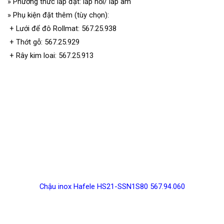
»
Phương thức lắp đặt: lấp nổi/ lấp âm
»
Phụ kiện đặt thêm (tùy chọn):
+ Lưới để đô Rollmat: 567.25.938
+ Thớt gỗ: 567.25.929
+ Rây kim loai: 567.25.913
Chậu inox Hafele HS21-SSN1S80 567.94.060