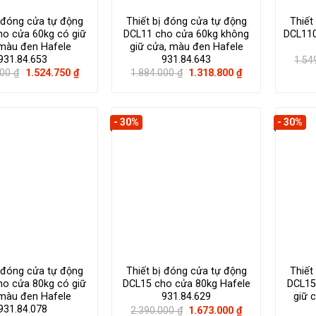
ị đóng cửa tự động
Thiết bị đóng cửa tự động
Thiết
ho cửa 60kg có giữ
DCL11 cho cửa 60kg không
DCL110
màu đen Hafele
giữ cửa, màu đen Hafele
931.84.653
931.84.643
1.54
Giá
Giá
Giá
Giá
000
₫
1.524.750
₫
1.884.000
₫
1.318.800
₫
gốc
hiện
gốc
hiện
là:
tại
là:
tại
2.033.000 ₫.
là:
1.884.000 ₫.
là:
1.524.750 ₫.
1.318.800 ₫.
- 30%
- 30%
ị đóng cửa tự động
Thiết bị đóng cửa tự động
Thiết
ho cửa 80kg có giữ
DCL15 cho cửa 80kg Hafele
DCL15
màu đen Hafele
931.84.629
giữ 
931.84.078
Giá
Giá
2.390.000
₫
1.673.000
₫