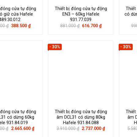
ị đóng cửa tự động
Thiết bị đóng cửa tự động
Thiết
ó giữ cửa Hafele
EN3 – 60kg Hafele
có dừ
489.30.012
931.77.039
Giá
Giá
Giá
Giá
000
₫
388.500
₫
881.000
₫
616.700
₫
99
gốc
hiện
gốc
hiện
là:
tại
là:
tại
555.000 ₫.
là:
881.000 ₫.
là:
388.500 ₫.
616.700 ₫.
- 30%
- 30%
ị đóng cửa tự động
Thiết bị đóng cửa tự động
Thiết
31 có dừng 60kg
âm DCL31 có dừng 80kg
âm D
ele 931.84.019
Hafele 931.84.088
H
Giá
Giá
Giá
Giá
000
₫
2.665.600
₫
3.910.000
₫
2.737.000
₫
5.58
gốc
hiện
gốc
hiện
là:
tại
là:
tại