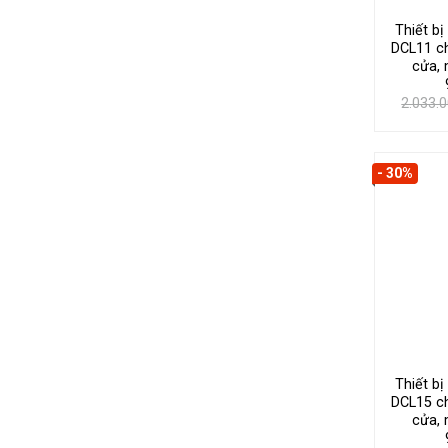
Thiết b
DCL11 c
cửa, 
2.033.
- 30%
Thiết b
DCL15 c
cửa, 