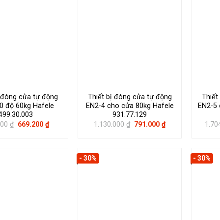
ị đóng cửa tự động
Thiết bị đóng cửa tự động
Thiết
0 độ 60kg Hafele
EN2-4 cho cửa 80kg Hafele
EN2-5 
499.30.003
931.77.129
Giá
Giá
Giá
Giá
000
₫
669.200
₫
1.130.000
₫
791.000
₫
1.70
gốc
hiện
gốc
hiện
là:
tại
là:
tại
956.000 ₫.
là:
1.130.000 ₫.
là:
669.200 ₫.
791.000 ₫.
- 30%
- 30%