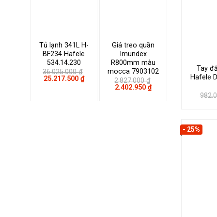
Tủ lạnh 341L H-
Giá treo quần
BF234 Hafele
Imundex
534.14.230
R800mm màu
Tay đẩ
mocca 7903102
36.025.000
₫
Hafele 
Giá
Giá
25.217.500
₫
2.827.000
₫
gốc
hiện
Giá
Giá
2.402.950
₫
là:
tại
gốc
hiện
982.
36.025.000 ₫.
là:
là:
tại
25.217.500 ₫.
2.827.000 ₫.
là:
2.402.950 ₫.
- 25%