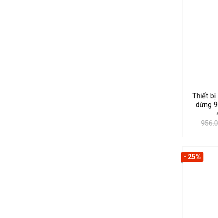
Thiết b
dừng 9
956.
- 25%