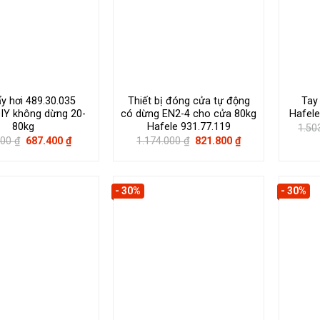
y hơi 489.30.035
Thiết bị đóng cửa tự động
Tay
DIY không dừng 20-
có dừng EN2-4 cho cửa 80kg
Hafele
80kg
Hafele 931.77.119
1.50
Giá
Giá
Giá
Giá
000
₫
687.400
₫
1.174.000
₫
821.800
₫
gốc
hiện
gốc
hiện
là:
tại
là:
tại
982.000 ₫.
là:
1.174.000 ₫.
là:
687.400 ₫.
821.800 ₫.
- 30%
- 30%