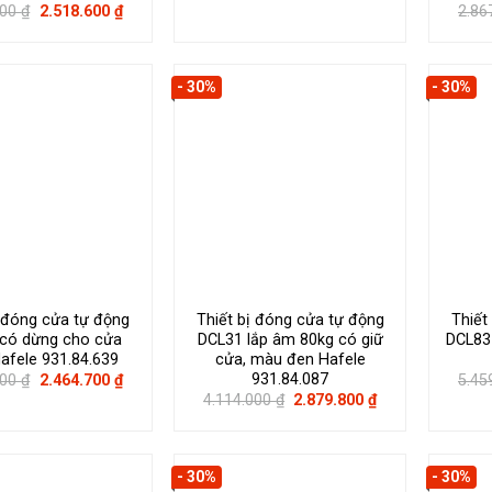
gốc
hiện
Giá
Giá
000
₫
2.518.600
₫
2.86
là:
tại
gốc
hiện
2.390.000 ₫.
là:
là:
tại
1.673.000 ₫.
3.598.000 ₫.
là:
2.518.600 ₫.
- 30%
- 30%
ị đóng cửa tự động
Thiết bị đóng cửa tự động
Thiết
có dừng cho cửa
DCL31 lắp âm 80kg có giữ
DCL83
afele 931.84.639
cửa, màu đen Hafele
931.84.087
Giá
Giá
000
₫
2.464.700
₫
5.45
gốc
hiện
Giá
Giá
4.114.000
₫
2.879.800
₫
là:
tại
gốc
hiện
3.521.000 ₫.
là:
là:
tại
2.464.700 ₫.
4.114.000 ₫.
là:
2.879.800 ₫.
- 30%
- 30%