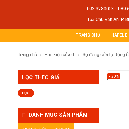
Bỏ
093 3280003
-
089 
qua
nội
163 Chu Văn An, P. B
dung
TRANG CHỦ
HAFELE
Trang chủ
/
Phụ kiện cửa đi
/
Bộ đóng cửa tự động (C
- 30%
LỌC THEO GIÁ
Giá
Giá
LỌC
thấp
cao
nhất
nhất
DANH MỤC SẢN PHẨM