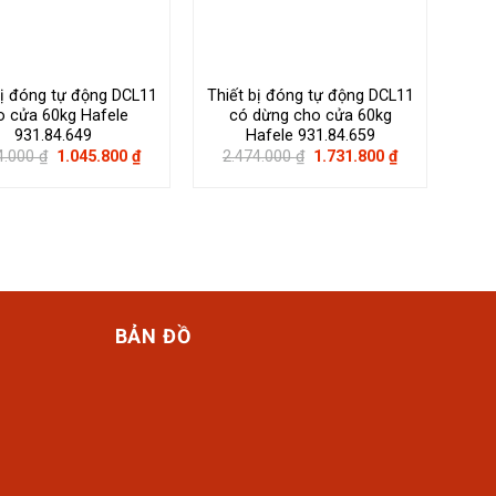
bị đóng tự động DCL11
Thiết bị đóng tự động DCL11
o cửa 60kg Hafele
có dừng cho cửa 60kg
931.84.649
Hafele 931.84.659
Giá
Giá
Giá
Giá
4.000
₫
1.045.800
₫
2.474.000
₫
1.731.800
₫
gốc
hiện
gốc
hiện
là:
tại
là:
tại
1.494.000 ₫.
là:
2.474.000 ₫.
là:
1.045.800 ₫.
1.731.800 ₫.
BẢN ĐỒ