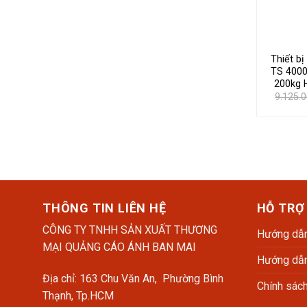
Thiết b
TS 4000
200kg 
9.125.
THÔNG TIN LIÊN HỆ
HỖ TRỢ
CÔNG TY TNHH SẢN XUẤT THƯƠNG
Hướng dẫn
MẠI QUẢNG CÁO ÁNH BAN MAI
Hướng dẫn
Địa chỉ: 163 Chu Văn An, Phường Bình
Chính sác
Thạnh, Tp.HCM