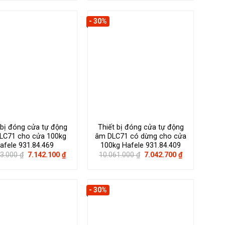
5.583.000 ₫.
là:
5.920.000 ₫.
là:
3.908.100 ₫.
4.144.000 ₫.
- 30%
 bị đóng cửa tự động
Thiết bị đóng cửa tự động
LC71 cho cửa 100kg
âm DLC71 có dừng cho cửa
afele 931.84.469
100kg Hafele 931.84.409
Giá
Giá
Giá
Giá
03.000
₫
7.142.100
₫
10.061.000
₫
7.042.700
₫
gốc
hiện
gốc
hiện
là:
tại
là:
tại
10.203.000 ₫.
là:
10.061.000 ₫.
là:
7.142.100 ₫.
7.042.700 ₫.
- 30%