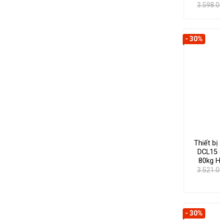
3.598.
- 30%
Thiết b
DCL15 
80kg H
3.521.
- 30%