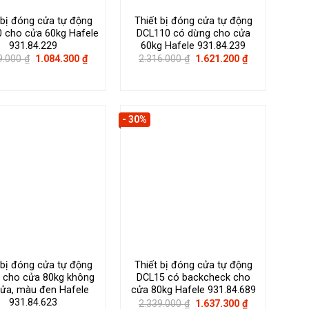
 bị đóng cửa tự động
Thiết bị đóng cửa tự động
 cho cửa 60kg Hafele
DCL110 có dừng cho cửa
931.84.229
60kg Hafele 931.84.239
Giá
Giá
Giá
Giá
9.000
₫
1.084.300
₫
2.316.000
₫
1.621.200
₫
gốc
hiện
gốc
hiện
là:
tại
là:
tại
1.549.000 ₫.
là:
2.316.000 ₫.
là:
1.084.300 ₫.
1.621.200 ₫.
- 30%
 bị đóng cửa tự động
Thiết bị đóng cửa tự động
 cho cửa 80kg không
DCL15 có backcheck cho
cửa, màu đen Hafele
cửa 80kg Hafele 931.84.689
931.84.623
Giá
Giá
2.339.000
₫
1.637.300
₫