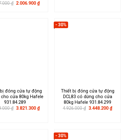
gốc
hiện
Giá
Giá
7.000
₫
2.006.900
₫
là:
tại
gốc
hiện
2.339.000 ₫.
là:
là:
tại
1.637.300 ₫.
2.867.000 ₫.
là:
2.006.900 ₫.
- 30%
 bị đóng cửa tự động
Thiết bị đóng cửa tự động
 cho cửa 80kg Hafele
DCL83 có dừng cho cửa
931.84.289
80kg Hafele 931.84.299
Giá
Giá
Giá
Giá
9.000
₫
3.821.300
₫
4.926.000
₫
3.448.200
₫
gốc
hiện
gốc
hiện
là:
tại
là:
tại
5.459.000 ₫.
là:
4.926.000 ₫.
là:
3.821.300 ₫.
3.448.200 ₫.
- 30%