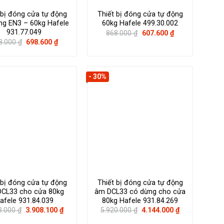
 bị đóng cửa tự động
Thiết bị đóng cửa tự động
ng EN3 – 60kg Hafele
60kg Hafele 499.30.002
931.77.049
Giá
Giá
868.000
₫
607.600
₫
gốc
hiện
Giá
Giá
8.000
₫
698.600
₫
là:
tại
gốc
hiện
868.000 ₫.
là:
là:
tại
607.600 ₫.
998.000 ₫.
là:
698.600 ₫.
- 30%
 bị đóng cửa tự động
Thiết bị đóng cửa tự động
CL33 cho cửa 80kg
âm DCL33 có dừng cho cửa
afele 931.84.039
80kg Hafele 931.84.269
Giá
Giá
Giá
Giá
3.000
₫
3.908.100
₫
5.920.000
₫
4.144.000
₫
gốc
hiện
gốc
hiện
là:
tại
là:
tại