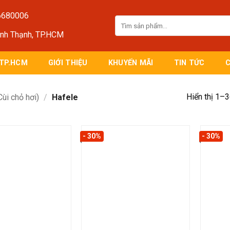
6680006
Tìm
kiếm:
ình Thạnh, TP.HCM
 TP.HCM
GIỚI THIỆU
KHUYẾN MÃI
TIN TỨC
Hiển thị 1–3
ùi chỏ hơi)
/
Hafele
- 30%
- 30%