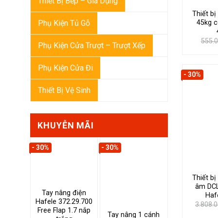
Thiết Bị Bếp – Gia Dụng
Thiết b
Phụ Kiện Tủ Gỗ
45kg c
555.
Phụ Kiện Cửa Trượt – Trượt Xếp
Phụ Kiện Cửa Đi
- 30%
Thiết Bị Vệ Sinh
KHUYỄN MÃI
- 30%
- 30%
Thiết b
âm DCL
Tay nâng điện
Haf
Hafele 372.29.700
3.808.
Free Flap 1.7 nắp
Tay nâng 1 cánh