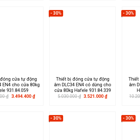
3.808.000 ₫.
là:
3.910.000 ₫.
là:
2.665.600 ₫.
2.737.000 ₫.
- 30%
- 30%
ị đóng cửa tự động
Thiết bị đóng cửa tự động
Thiết
 EN4 cho cửa 80kg
âm DLC34 EN4 có dừng cho
âm D
ele 931.84.059
cửa 80kg Hafele 931.84.339
H
Giá
Giá
Giá
Giá
000
₫
3.494.400
₫
5.030.000
₫
3.521.000
₫
10.2
gốc
hiện
gốc
hiện
là:
tại
là:
tại
4.992.000 ₫.
là:
5.030.000 ₫.
là:
3.494.400 ₫.
3.521.000 ₫.
- 30%
- 30%