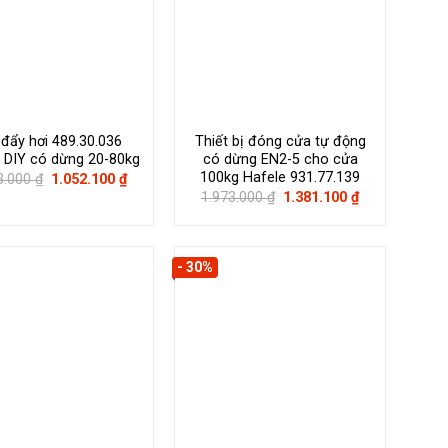
 đẩy hơi 489.30.036
Thiết bị đóng cửa tự động
 DIY có dừng 20-80kg
có dừng EN2-5 cho cửa
100kg Hafele 931.77.139
Giá
Giá
3.000
₫
1.052.100
₫
gốc
hiện
Giá
Giá
1.973.000
₫
1.381.100
₫
là:
tại
gốc
hiện
1.503.000 ₫.
là:
là:
tại
1.052.100 ₫.
1.973.000 ₫.
là:
1.381.100 ₫.
- 30%