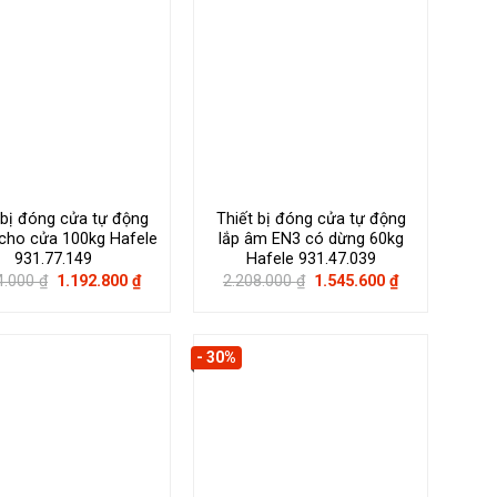
 bị đóng cửa tự động
Thiết bị đóng cửa tự động
cho cửa 100kg Hafele
lắp âm EN3 có dừng 60kg
931.77.149
Hafele 931.47.039
Giá
Giá
Giá
Giá
4.000
₫
1.192.800
₫
2.208.000
₫
1.545.600
₫
gốc
hiện
gốc
hiện
là:
tại
là:
tại
1.704.000 ₫.
là:
2.208.000 ₫.
là:
1.192.800 ₫.
1.545.600 ₫.
- 30%