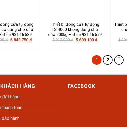
ị đóng cửa tự động
Thiết bị đóng cửa tự động
Thiết 
 có dừng cho cửa
TS 4000 không dừng cho
ch
Hafele 931.16.589
cửa 200kg Hafele 931.16.579
Giá
Giá
Giá
Giá
000
₫
6.843.750
₫
8.013.000
₫
5.609.100
₫
1.49
gốc
hiện
gốc
hiện
là:
tại
là:
tại
9.125.000 ₫.
là:
8.013.000 ₫.
là:
6.843.750 ₫.
5.609.100 ₫.
1
2
 KHÁCH HÀNG
FACEBOOK
 đặt hàng
 thanh toán
h bảo hành