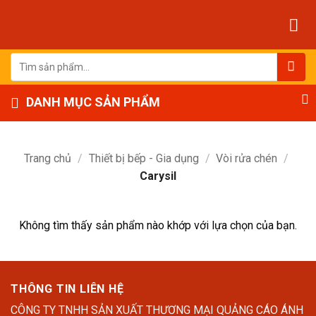
Bỏ
qua
nội
dung
Tìm
kiếm:
DANH MỤC SẢN PHẨM
Trang chủ
/
Thiết bị bếp - Gia dụng
/
Vòi rửa chén
/
Carysil
Không tìm thấy sản phẩm nào khớp với lựa chọn của bạn.
THÔNG TIN LIÊN HỆ
CÔNG TY TNHH SẢN XUẤT THƯƠNG MẠI QUẢNG CÁO ÁNH