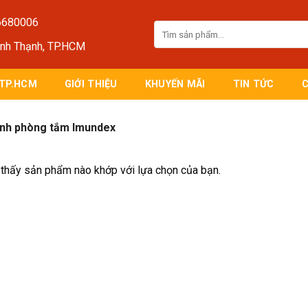
6680006
Tìm
kiếm:
ình Thạnh, TP.HCM
 TP.HCM
GIỚI THIỆU
KHUYẾN MÃI
TIN TỨC
nh phòng tắm Imundex
thấy sản phẩm nào khớp với lựa chọn của bạn.