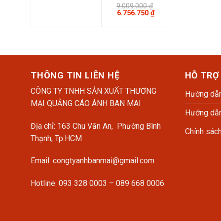
là:
tại
9.009.000
₫
5.280.000 ₫.
là:
Giá
Giá
6.756.750
₫
4.488.000 ₫.
gốc
hiện
là:
tại
9.009.000 ₫.
là:
6.756.750 ₫.
THÔNG TIN LIÊN HỆ
HỖ TRỢ
CÔNG TY TNHH SẢN XUẤT THƯƠNG
Hướng dẫn
MẠI QUẢNG CÁO ÁNH BAN MAI
Hướng dẫn
Địa chỉ: 163 Chu Văn An, Phường Bình
Chính sác
Thạnh, Tp.HCM
Email: congtyanhbanmai@gmail.com
Hotline: 093 328 0003 – 089 668 0006