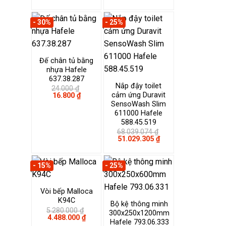
gốc
hiện
là:
tại
32.000 ₫.
là:
- 30%
- 25%
24.000 ₫.
Đế chân tủ bằng
nhựa Hafele
637.38.287
Nắp đậy toilet
24.000
₫
cảm ứng Duravit
Giá
Giá
16.800
₫
gốc
hiện
SensoWash Slim
là:
tại
611000 Hafele
24.000 ₫.
là:
588.45.519
16.800 ₫.
68.039.074
₫
Giá
Giá
51.029.305
₫
gốc
hiện
là:
tại
68.039.074 ₫.
là:
- 15%
- 25%
51.029.305 ₫.
Vòi bếp Malloca
K94C
Bộ kệ thông minh
5.280.000
₫
300x250x1200mm
Giá
Giá
4.488.000
₫
Hafele 793.06.333
gốc
hiện