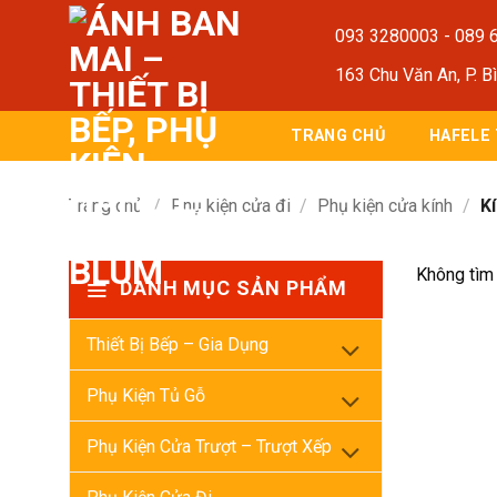
Bỏ
093 3280003
-
089 
qua
nội
163 Chu Văn An, P. B
dung
TRANG CHỦ
HAFELE
Trang chủ
/
Phụ kiện cửa đi
/
Phụ kiện cửa kính
/
Kí
Không tìm 
DANH MỤC SẢN PHẨM
Thiết Bị Bếp – Gia Dụng
Phụ Kiện Tủ Gỗ
Phụ Kiện Cửa Trượt – Trượt Xếp