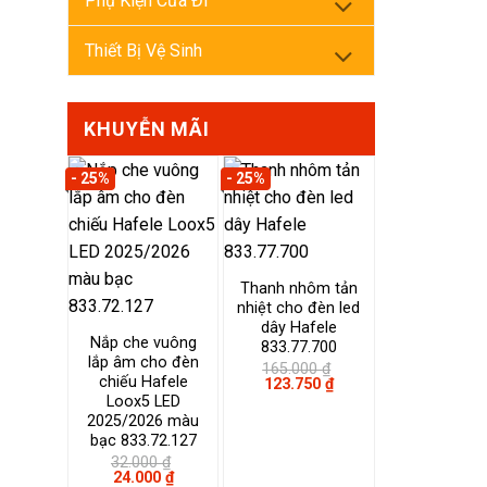
Phụ Kiện Cửa Đi
Thiết Bị Vệ Sinh
KHUYỄN MÃI
- 25%
- 25%
Thanh nhôm tản
nhiệt cho đèn led
dây Hafele
Nắp che vuông
833.77.700
lắp âm cho đèn
165.000
₫
chiếu Hafele
Giá
Giá
123.750
₫
gốc
hiện
Loox5 LED
là:
tại
2025/2026 màu
165.000 ₫.
là:
bạc 833.72.127
123.750 ₫.
32.000
₫
Giá
Giá
24.000
₫