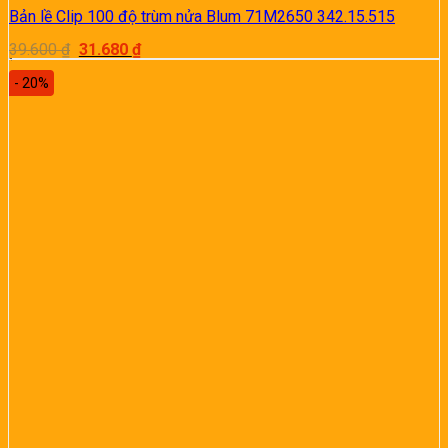
Bản lề Clip 100 độ trùm nửa Blum 71M2650 342.15.515
Giá
Giá
39.600
₫
31.680
₫
gốc
hiện
là:
tại
- 20%
39.600 ₫.
là:
31.680 ₫.