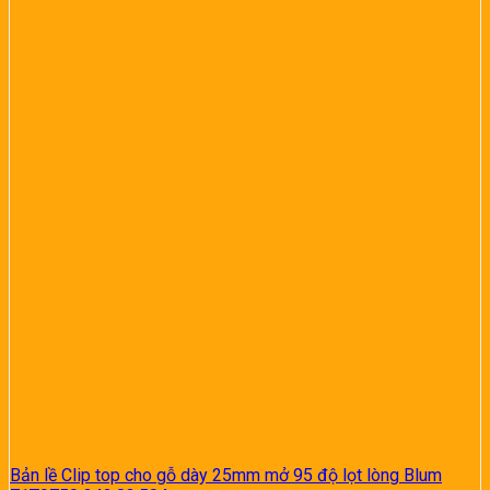
Bản lề Clip top cho gỗ dày 25mm mở 95 độ lọt lòng Blum