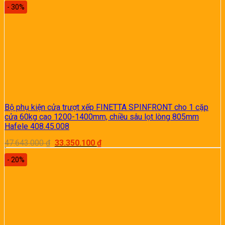
là:
tại
- 30%
1.415.000 ₫.
là:
990.500 ₫.
Bộ phụ kiện cửa trượt xếp FINETTA SPINFRONT cho 1 cặp
cửa 60kg cao 1200-1400mm, chiều sâu lọt lòng 805mm
Hafele 408.45.008
Giá
Giá
47.643.000
₫
33.350.100
₫
gốc
hiện
là:
tại
- 20%
47.643.000 ₫.
là:
33.350.100 ₫.