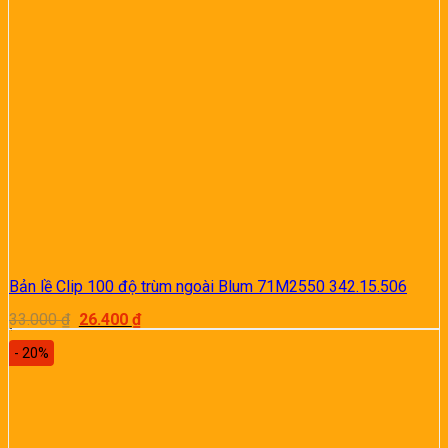
Bản lề Clip 100 độ trùm ngoài Blum 71M2550 342.15.506
Giá
Giá
33.000
₫
26.400
₫
gốc
hiện
là:
tại
- 20%
33.000 ₫.
là:
26.400 ₫.