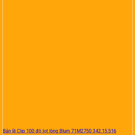
Bản lề Clip 100 độ lọt lòng Blum 71M2750 342.15.516