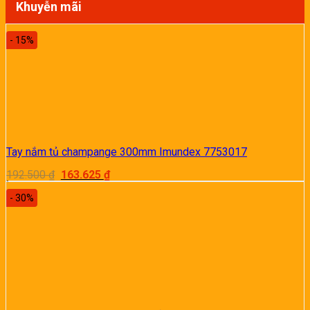
Khuyễn mãi
- 15%
Tay nắm tủ champange 300mm Imundex 7753017
Giá
Giá
192.500
₫
163.625
₫
gốc
hiện
là:
tại
- 30%
192.500 ₫.
là:
163.625 ₫.