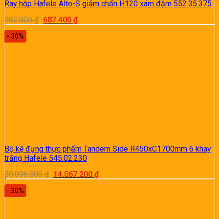
Ray hộp Hafele Alto-S giảm chấn H120 xám đậm 552.35.375
Giá
Giá
982.000
₫
687.400
₫
gốc
hiện
là:
tại
- 30%
982.000 ₫.
là:
687.400 ₫.
Bộ kệ đựng thực phẩm Tandem Side R450xC1700mm 6 khay
trắng Hafele 545.02.230
Giá
Giá
20.096.000
₫
14.067.200
₫
gốc
hiện
là:
tại
- 30%
20.096.000 ₫.
là:
14.067.200 ₫.