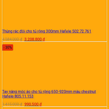
Thùng rác đôi cho tủ rộng 300mm Hafele 502.72.761
Giá
Giá
4.584.000
₫
3.208.800
₫
gốc
hiện
là:
tại
- 30%
4.584.000 ₫.
là:
3.208.800 ₫.
Tay nâng móc áo cho tủ rộng 650-920mm màu chestnut
Hafele 805.11.153
Giá
Giá
1.415.000
₫
990.500
₫
gốc
hiện