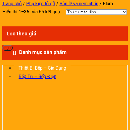
Trang chủ
/
Phụ kiện tủ gỗ
/
Bản lề và nêm nhấn
/
Blum
Hiển thị 1–36 của 65 kết quả
Lọc theo giá
G
G
Lọc
t
c
Danh mục sản phẩm
n
n
Thiết Bị Bếp – Gia Dụng
Bếp Từ – Bếp Điện