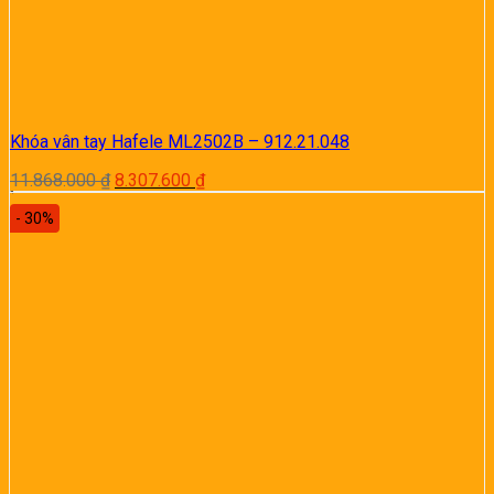
Khóa vân tay Hafele ML2502B – 912.21.048
Giá
Giá
11.868.000
₫
8.307.600
₫
gốc
hiện
- 30%
là:
tại
11.868.000 ₫.
là:
8.307.600 ₫.