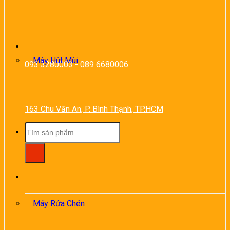
Máy Hút Mùi
093 3280003
-
089 6680006
163 Chu Văn An, P. Bình Thạnh, TP.HCM
Tìm
kiếm:
Máy Rửa Chén