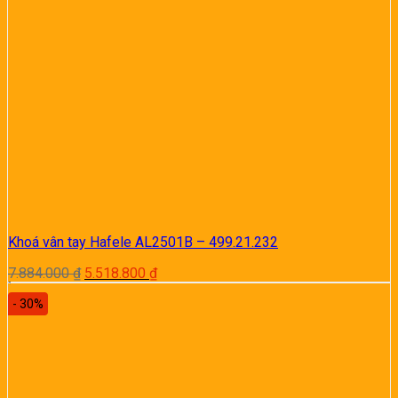
Khoá vân tay Hafele AL2501B – 499.21.232
Giá
Giá
7.884.000
₫
5.518.800
₫
gốc
hiện
- 30%
là:
tại
7.884.000 ₫.
là:
5.518.800 ₫.