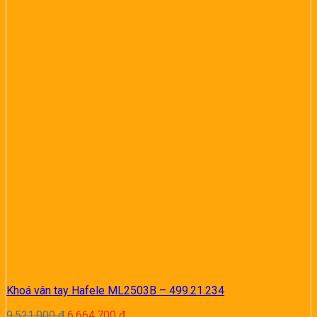
Khoá vân tay Hafele ML2503B – 499.21.234
Giá
Giá
9.521.000
₫
6.664.700
₫