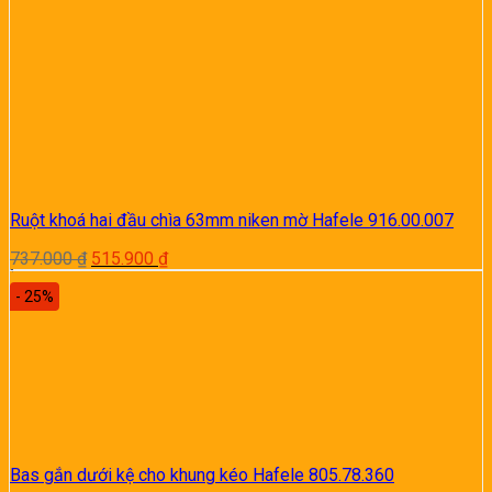
Ruột khoá hai đầu chìa 63mm niken mờ Hafele 916.00.007
Giá
Giá
737.000
₫
515.900
₫
gốc
hiện
- 25%
là:
tại
737.000 ₫.
là:
515.900 ₫.
Bas gắn dưới kệ cho khung kéo Hafele 805.78.360