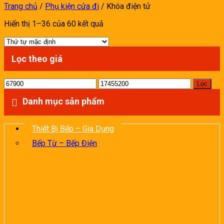
Trang chủ
/
Phụ kiện cửa đi
/
Khóa điện tử
Hiển thị 1–36 của 60 kết quả
Lọc theo giá
Giá
Giá
Lọc
thấp
cao
Danh mục sản phẩm
nhất
nhất
Thiết Bị Bếp – Gia Dụng
Bếp Từ – Bếp Điện