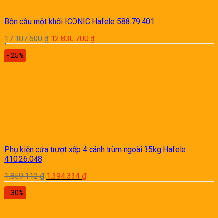
Bồn cầu một khối ICONIC Hafele 588.79.401
Giá
Giá
17.107.600
₫
12.830.700
₫
gốc
hiện
- 25%
là:
tại
17.107.600 ₫.
là:
12.830.700 ₫.
Phụ kiện cửa trượt xếp 4 cánh trùm ngoài 35kg Hafele
410.26.048
Giá
Giá
1.859.112
₫
1.394.334
₫
gốc
hiện
- 30%
là:
tại
1.859.112 ₫.
là:
1.394.334 ₫.