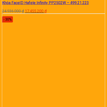
Khóa FaceID Hafele Infinity PP2502W – 499.21.223
Giá
Giá
24.936.000
₫
17.455.200
₫
gốc
hiện
- 30%
là:
tại
24.936.000 ₫.
là:
17.455.200 ₫.