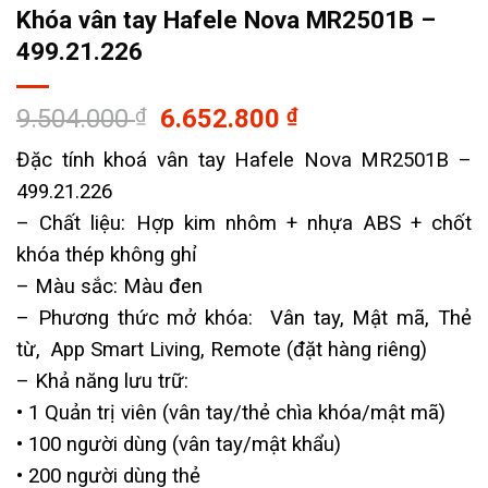
Khóa vân tay Hafele Nova MR2501B –
499.21.226
Giá
Giá
9.504.000
₫
6.652.800
₫
gốc
hiện
Đặc tính khoá vân tay Hafele Nova MR2501B –
là:
tại
499.21.226
9.504.000 ₫.
là:
6.652.800 ₫.
– Chất liệu: Hợp kim nhôm + nhựa ABS + chốt
khóa thép không ghỉ
– Màu sắc: Màu đen
– Phương thức mở khóa: Vân tay, Mật mã, Thẻ
từ, App Smart Living, Remote (đặt hàng riêng)
– Khả năng lưu trữ:
• 1 Quản trị viên (vân tay/thẻ chìa khóa/mật mã)
• 100 người dùng (vân tay/mật khẩu)
• 200 người dùng thẻ