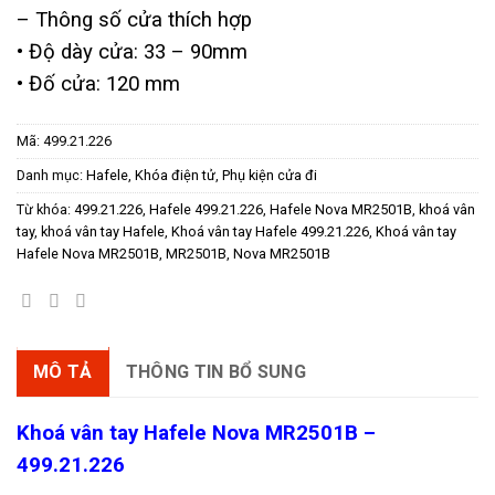
– Thông số cửa thích hợp
• Độ dày cửa: 33 – 90mm
• Đố cửa: 120 mm
Mã:
499.21.226
Danh mục:
Hafele
,
Khóa điện tử
,
Phụ kiện cửa đi
Từ khóa:
499.21.226
,
Hafele 499.21.226
,
Hafele Nova MR2501B
,
khoá vân
tay
,
khoá vân tay Hafele
,
Khoá vân tay Hafele 499.21.226
,
Khoá vân tay
Hafele Nova MR2501B
,
MR2501B
,
Nova MR2501B
MÔ TẢ
THÔNG TIN BỔ SUNG
K
hoá
vân tay Hafele
Nova MR2501B –
499.21.226