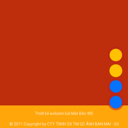
Thiết kế website bởi
Mắt Bão WS
© 2011 Copyright by CTY TNHH SX TM QC ÁNH BAN MAI - Số