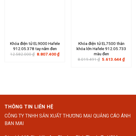
Khóa điện tử EL9000 Hafele
Khóa điện tử EL7500 thân
912.05.378 tay nắm đen
khóa lớn Hafele 912.05.733
màu đen
Giá
Giá
12.582.000
₫
8.807.400
₫
gốc
hiện
Giá
Giá
8.019.491
₫
5.613.644
₫
là:
tại
gốc
hiện
12.582.000 ₫.
là:
là:
tại
8.807.400 ₫.
8.019.491 ₫.
là:
5.613
THÔNG TIN LIÊN HỆ
CÔNG TY TNHH SẢN XUẤT THƯƠNG MẠI QUẢNG CÁO ÁNH
BAN MAI