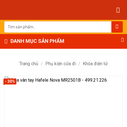
Bỏ
qua
nội
dung
Tìm
kiếm:
DANH MỤC SẢN PHẨM
Trang chủ
/
Phụ kiện cửa đi
/
Khóa điện tử
- 30%