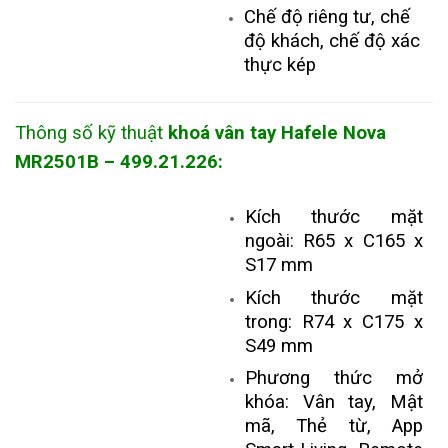
Chế độ riêng tư, chế
độ khách, chế độ xác
thực kép
Thông số kỹ thuật
k
hoá vân tay Hafele Nova
MR2501B – 499.21.226:
​Kích thước mặt
ngoài: R65 x C165 x
S17 mm
Kích thước mặt
trong: R74 x C175 x
S49 mm
Phương thức mở
khóa: Vân tay, Mật
mã, Thẻ từ, App