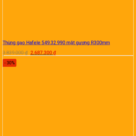
Thùng gạo Hafele 549.32.990 mặt gương R300mm
Giá
Giá
3.839.000
₫
2.687.300
₫
gốc
hiện
là:
tại
- 30%
3.839.000 ₫.
là:
2.687.300 ₫.