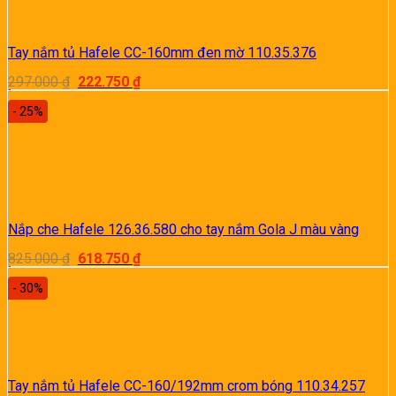
Tay nắm tủ Hafele CC-160mm đen mờ 110.35.376
Giá
Giá
297.000
₫
222.750
₫
gốc
hiện
là:
tại
- 25%
297.000 ₫.
là:
222.750 ₫.
Nắp che Hafele 126.36.580 cho tay nắm Gola J màu vàng
Giá
Giá
825.000
₫
618.750
₫
gốc
hiện
là:
tại
- 30%
825.000 ₫.
là:
618.750 ₫.
Tay nắm tủ Hafele CC-160/192mm crom bóng 110.34.257