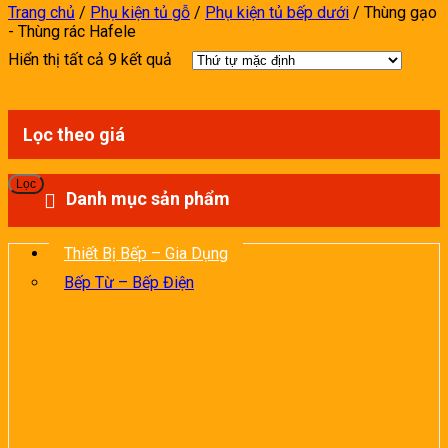
Trang chủ
/
Phụ kiện tủ gỗ
/
Phụ kiện tủ bếp dưới
/
Thùng gạo
- Thùng rác Hafele
Hiển thị tất cả 9 kết quả
Lọc theo giá
G
G
Lọc
t
c
Danh mục sản phẩm
n
n
Thiết Bị Bếp – Gia Dụng
Bếp Từ – Bếp Điện