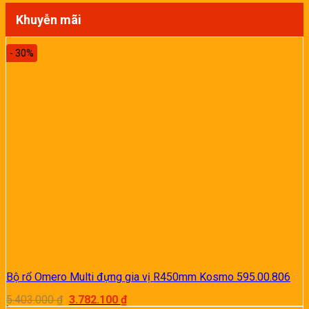
Khuyễn mãi
- 30%
Bộ rổ Omero Multi đựng gia vị R450mm Kosmo 595.00.806
Giá
Giá
5.403.000
₫
3.782.100
₫