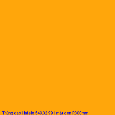
Thùng gạo Hafele 549.32.991 mặt đen R300mm