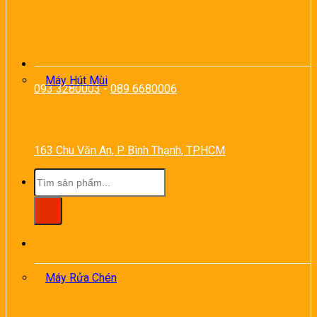
Máy Hút Mùi
093 3280003
-
089 6680006
163 Chu Văn An, P. Bình Thạnh, TP.HCM
Tìm
kiếm:
Máy Rửa Chén