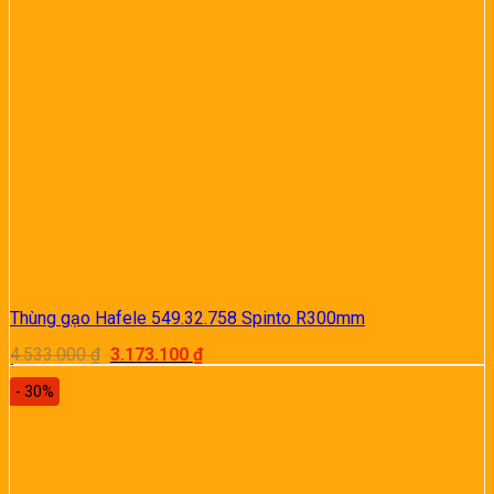
Thùng gạo Hafele 549.32.758 Spinto R300mm
Giá
Giá
4.533.000
₫
3.173.100
₫
gốc
hiện
là:
tại
- 30%
4.533.000 ₫.
là:
3.173.100 ₫.