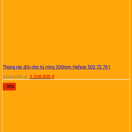
Thùng rác đôi cho tủ rộng 300mm Hafele 502.72.761
Giá
Giá
4.584.000
₫
3.208.800
₫
gốc
hiện
là:
tại
- 30%
4.584.000 ₫.
là:
3.208.800 ₫.