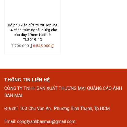
Bộ phụ kiện cửa trượt Topline
L 4 cánh trùm ngoài 50kg cho
cửa dày 19mm Hettich
TLS019-4D
Giá
Giá
7.700.000
₫
6.545.000
₫
gốc
hiện
là:
tại
7.700.000 ₫.
là:
6.545.000 ₫.
THÔNG TIN LIÊN HỆ
CÔNG TY TNHH SẢN XUẤT THƯƠNG MẠI QUẢNG CÁO ÁNH
BAN MAI
Địa chỉ: 163 Chu Văn An, Phường Bình Thạnh, Tp.HCM
Email: congtyanhbanmai@gmail.com