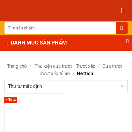
Bỏ
qua
nội
dung
Tìm
kiếm:
DANH MỤC SẢN PHẨM
Trang chủ
/
Phụ kiện cửa trượt - Trượt xếp
/
Cửa trượt -
Trượt xếp tủ áo
/
Hettich
- 15%