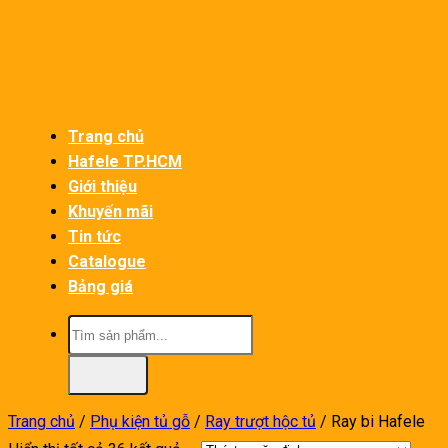
Bỏ
qua
nội
dung
Trang chủ
Hafele TP.HCM
Giới thiệu
Khuyến mãi
Tin tức
Catalogue
Bảng giá
Tìm
kiếm:
Trang chủ
/
Phụ kiện tủ gỗ
/
Ray trượt hộc tủ
/
Ray bi Hafele