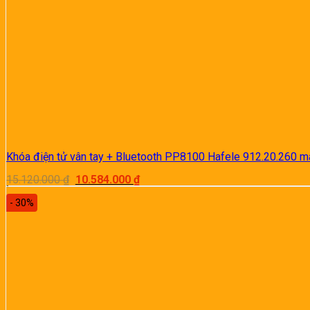
3.640 ₫.
Khóa điện tử vân tay + Bluetooth PP8100 Hafele 912.20.260 
Giá
Giá
15.120.000
₫
10.584.000
₫
gốc
hiện
là:
tại
- 30%
15.120.000 ₫.
là:
10.584.000 ₫.