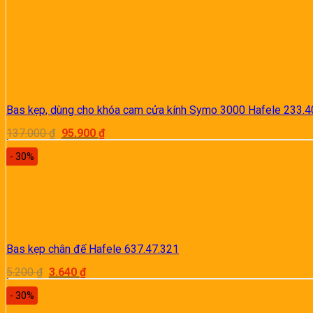
Bas kẹp, dùng cho khóa cam cửa kính Symo 3000 Hafele 233.4
Giá
Giá
137.000
₫
95.900
₫
gốc
hiện
là:
tại
- 30%
137.000 ₫.
là:
95.900 ₫.
Bas kẹp chân đế Hafele 637.47.321
Giá
Giá
5.200
₫
3.640
₫
gốc
hiện
là:
tại
- 30%
5.200 ₫.
là: