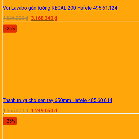
Vòi Lavabo gắn tường REGAL 200 Hafele 495.61.124
Giá
Giá
4.526.200
₫
3.168.340
₫
gốc
hiện
là:
tại
- 25%
4.526.200 ₫.
là:
3.168.340 ₫.
Thanh trượt cho sen tay 650mm Hafele 485.60.614
Giá
Giá
1.665.400
₫
1.249.050
₫
gốc
hiện
là:
tại
- 25%
1.665.400 ₫.
là:
1.249.050 ₫.