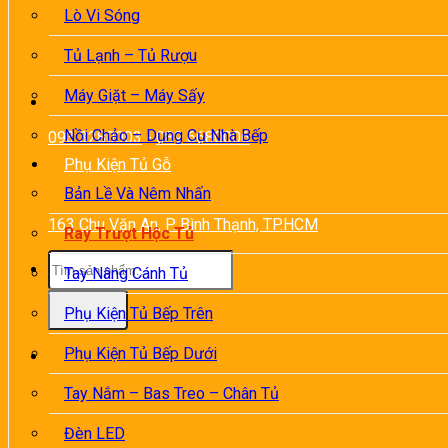
Lò Vi Sóng
Tủ Lạnh – Tủ Rượu
Máy Giặt – Máy Sấy
Nồi Chảo – Dụng Cụ Nhà Bếp
093 3280003
-
089 6680006
Phụ Kiện Tủ Gỗ
Bản Lề Và Nêm Nhấn
163 Chu Văn An, P. Bình Thạnh, TP.HCM
Ray Trượt Hộc Tủ
Tìm
Tay Nâng Cánh Tủ
kiếm:
Phụ Kiện Tủ Bếp Trên
Phụ Kiện Tủ Bếp Dưới
Tay Nắm – Bas Treo – Chân Tủ
Đèn LED