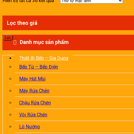
Hiển thị tất cả 36 kết quả
Lọc theo giá
Lọc
Danh mục sản phẩm
Thiết Bị Bếp – Gia Dụng
Bếp Từ – Bếp Điện
Máy Hút Mùi
Máy Rửa Chén
Chậu Rửa Chén
Vòi Rửa Chén
Lò Nướng