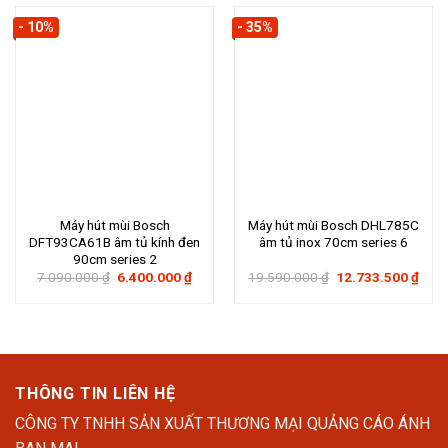
4.900.000 ₫.
4.900
- 10%
- 35%
Máy hút mùi Bosch
Máy hút mùi Bosch DHL785C
DFT93CA61B âm tủ kính đen
âm tủ inox 70cm series 6
90cm series 2
Giá
Giá
Giá
Giá
7.090.000
₫
6.400.000
₫
19.590.000
₫
12.733.500
₫
gốc
hiện
gốc
hiện
là:
tại
là:
tại
7.090.000 ₫.
là:
19.590.000 ₫.
là:
6.400.000 ₫.
12.7
THÔNG TIN LIÊN HỆ
CÔNG TY TNHH SẢN XUẤT THƯƠNG MẠI QUẢNG CÁO ÁNH