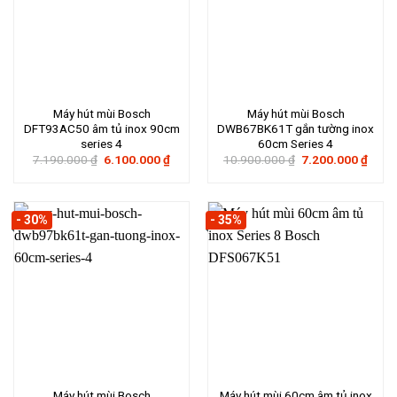
Máy hút mùi Bosch
Máy hút mùi Bosch
DFT93AC50 âm tủ inox 90cm
DWB67BK61T gắn tường inox
series 4
60cm Series 4
Giá
Giá
Giá
Giá
7.190.000
₫
6.100.000
₫
10.900.000
₫
7.200.000
₫
gốc
hiện
gốc
hiện
là:
tại
là:
tại
7.190.000 ₫.
là:
10.900.000 ₫.
là:
6.100.000 ₫.
7.200
- 30%
- 35%
Máy hút mùi Bosch
Máy hút mùi 60cm âm tủ inox