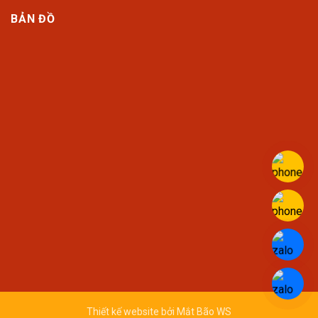
BẢN ĐỒ
Thiết kế website bởi
Mắt Bão WS