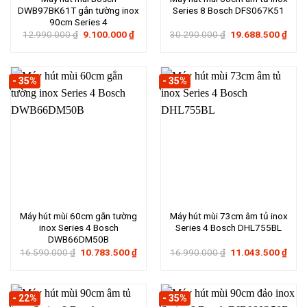
DWB97BK61T gắn tường inox
Series 8 Bosch DFS067K51
90cm Series 4
Giá
Giá
Giá
Giá
12.990.000
₫
9.100.000
₫
30.290.000
₫
19.688.500
₫
gốc
hiện
gốc
hiện
là:
tại
là:
tại
12.990.000 ₫.
là:
30.290.000 ₫.
là:
9.100.000 ₫.
19.6
- 35%
- 35%
Máy hút mùi 60cm gắn tường
Máy hút mùi 73cm âm tủ inox
inox Series 4 Bosch
Series 4 Bosch DHL755BL
DWB66DM50B
Giá
Giá
Giá
Giá
16.590.000
₫
10.783.500
₫
16.990.000
₫
11.043.500
₫
gốc
hiện
gốc
hiện
là:
tại
là:
tại
16.590.000 ₫.
là:
16.990.000 ₫.
là:
10.783.500 ₫.
11.0
- 22%
- 35%