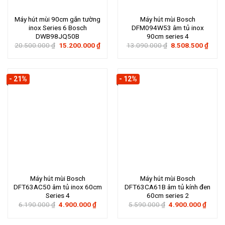
Máy hút mùi 90cm gắn tường
Máy hút mùi Bosch
inox Series 6 Bosch
DFM094W53 âm tủ inox
DWB98JQ50B
90cm series 4
Giá
Giá
Giá
Giá
20.500.000
₫
15.200.000
₫
13.090.000
₫
8.508.500
₫
gốc
hiện
gốc
hiện
là:
tại
là:
tại
20.500.000 ₫.
là:
13.090.000 ₫.
là:
15.200.000 ₫.
8.508
- 21%
- 12%
Máy hút mùi Bosch
Máy hút mùi Bosch
DFT63AC50 âm tủ inox 60cm
DFT63CA61B âm tủ kính đen
Series 4
60cm series 2
Giá
Giá
Giá
Giá
6.190.000
₫
4.900.000
₫
5.590.000
₫
4.900.000
₫
gốc
hiện
gốc
hiện
là:
tại
là:
tại
6.190.000 ₫.
là:
5.590.000 ₫.
là: