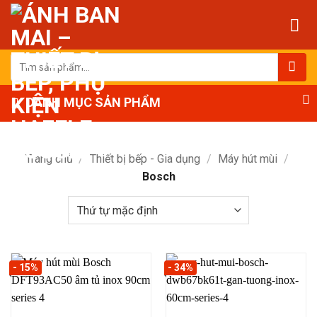
Bỏ
qua
nội
dung
Tìm
kiếm:
DANH MỤC SẢN PHẨM
Trang chủ
/
Thiết bị bếp - Gia dụng
/
Máy hút mùi
/
Bosch
- 15%
- 34%