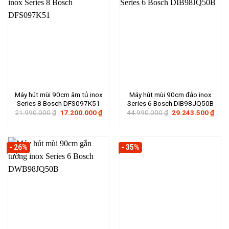
Máy hút mùi 90cm âm tủ inox
Máy hút mùi 90cm đảo inox
Series 8 Bosch DFS097K51
Series 6 Bosch DIB98JQ50B
Giá
Giá
Giá
Giá
21.990.000
₫
17.200.000
₫
44.990.000
₫
29.243.500
₫
gốc
hiện
gốc
hiện
là:
tại
là:
tại
21.990.000 ₫.
là:
44.990.000 ₫.
là:
17.200.000 ₫.
29.2
- 26%
- 35%