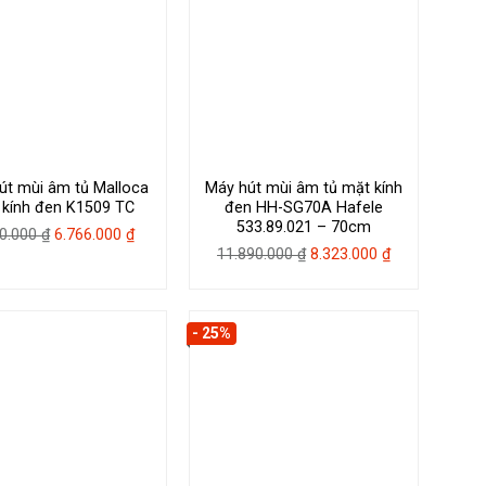
út mùi âm tủ Malloca
Máy hút mùi âm tủ mặt kính
 kính đen K1509 TC
đen HH-SG70A Hafele
533.89.021 – 70cm
Giá
Giá
60.000
₫
6.766.000
₫
Giá
Giá
11.890.000
₫
8.323.000
₫
gốc
hiện
gốc
hiện
là:
tại
là:
tại
7.960.000 ₫.
là:
11.890.000 ₫.
là:
6.766.000 ₫.
- 25%
8.323.000 ₫.