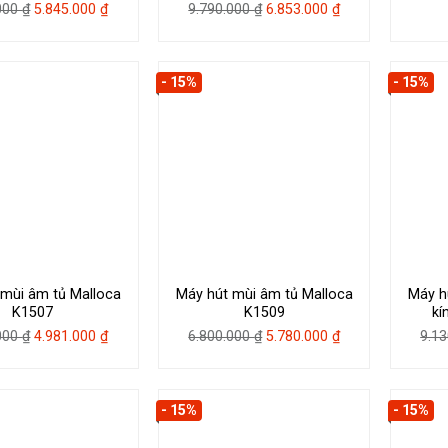
Giá
Giá
Giá
Giá
.000
₫
5.845.000
₫
9.790.000
₫
6.853.000
₫
gốc
hiện
gốc
hiện
là:
tại
là:
tại
8.350.000 ₫.
là:
9.790.000 ₫.
là:
- 15%
- 15%
5.845.000 ₫.
6.853.000 ₫.
 mùi âm tủ Malloca
Máy hút mùi âm tủ Malloca
Máy h
K1507
K1509
kí
Giá
Giá
Giá
Giá
.000
₫
4.981.000
₫
6.800.000
₫
5.780.000
₫
9.1
gốc
hiện
gốc
hiện
là:
tại
là:
tại
5.860.000 ₫.
là:
6.800.000 ₫.
là:
- 15%
- 15%
4.981.000 ₫.
5.780.000 ₫.