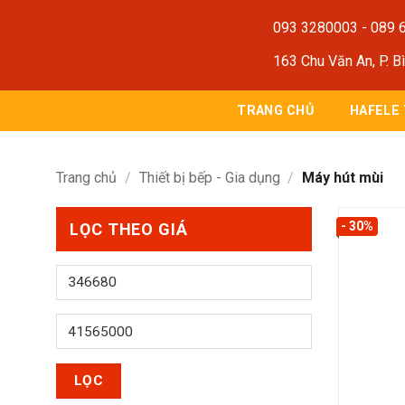
Bỏ
093 3280003
-
089 
qua
nội
163 Chu Văn An, P. B
dung
TRANG CHỦ
HAFELE
Trang chủ
/
Thiết bị bếp - Gia dụng
/
Máy hút mùi
- 30%
LỌC THEO GIÁ
Giá
thấp
nhất
Giá
cao
nhất
LỌC