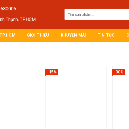
6680006
Tìm
kiếm:
ình Thạnh, TP.HCM
 TP.HCM
GIỚI THIỆU
KHUYẾN MÃI
TIN TỨC
- 15%
- 30%