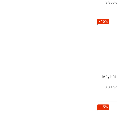
8.350
- 15%
Máy hút
5.860
- 15%