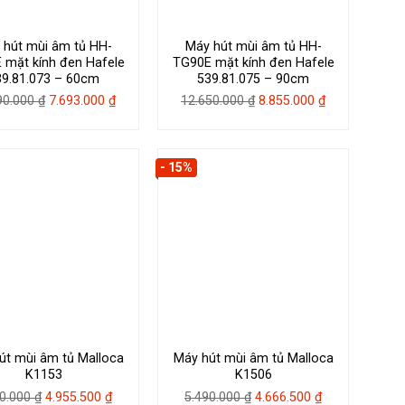
 hút mùi âm tủ HH-
Máy hút mùi âm tủ HH-
 mặt kính đen Hafele
TG90E mặt kính đen Hafele
39.81.073 – 60cm
539.81.075 – 90cm
Giá
Giá
Giá
Giá
90.000
₫
7.693.000
₫
12.650.000
₫
8.855.000
₫
gốc
hiện
gốc
hiện
là:
tại
là:
tại
10.990.000 ₫.
là:
12.650.000 ₫.
là:
- 15%
7.693.000 ₫.
8.855.000 ₫.
út mùi âm tủ Malloca
Máy hút mùi âm tủ Malloca
K1153
K1506
Giá
Giá
Giá
Giá
30.000
₫
4.955.500
₫
5.490.000
₫
4.666.500
₫