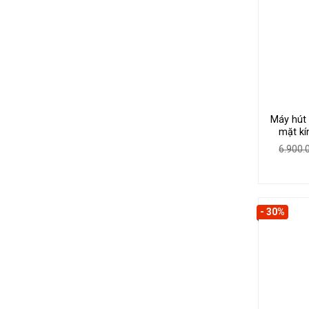
Máy hút
mặt kí
6.900
- 30%