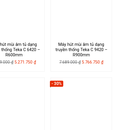
hút mùi âm tủ dạng
Máy hút mùi âm tủ dạng
 thống Teka C 6420 –
truyền thống Teka C 9420 –
R600mm
R900mm
Giá
Giá
Giá
Giá
29.000
₫
5.271.750
₫
7.689.000
₫
5.766.750
₫
gốc
hiện
gốc
hiện
là:
tại
là:
tại
7.029.000 ₫.
là:
7.689.000 ₫.
là:
- 30%
5.271.750 ₫.
5.766.750 ₫.