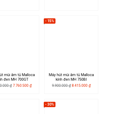
gốc
hiện
gốc
hiện
là:
tại
là:
tại
5.830.000 ₫.
là:
5.490.000 ₫.
là:
4.955.500 ₫.
4.666.500 ₫.
- 15%
út mùi âm tủ Malloca
Máy hút mùi âm tủ Malloca
nh đen MH 700GT
kính đen MH 750BI
Giá
Giá
Giá
Giá
30.000
₫
7.760.500
₫
9.900.000
₫
8.415.000
₫
gốc
hiện
gốc
hiện
là:
tại
là:
tại
9.130.000 ₫.
là:
9.900.000 ₫.
là:
- 30%
7.760.500 ₫.
8.415.000 ₫.