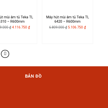
út mùi âm tủ Teka TL
Máy hút mùi âm tủ Teka TL
6310 – R600mm
6420 – R600mm
Giá
Giá
Giá
Giá
89.000
₫
4.116.750
₫
6.809.000
₫
5.106.750
₫
gốc
hiện
gốc
hiện
là:
tại
là:
tại
5.489.000 ₫.
là:
6.809.000 ₫.
là:
4.116.750 ₫.
5.106.750 ₫.
BẢN ĐỒ