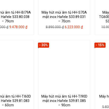
mùi âm tủ HH-BI79A
Máy hút mùi âm tủ HH-S70A
Máy
 Hafele 533.80.038
mặt inox Hafele 533.89.031
TG60E
– 79cm
– 70cm
5
Giá
Giá
Giá
Giá
.000
₫
9.478.000
₫
8.890.000
₫
6.223.000
₫
10.9
gốc
hiện
gốc
hiện
là:
tại
là:
tại
13.540.000 ₫.
là:
8.890.000 ₫.
là:
- 30%
- 15%
9.478.000 ₫.
6.223.000 ₫.
mùi âm tủ HH-TI60D
Máy hút mùi âm tủ HH-TI90D
Máy h
 Hafele 539.81.083
mặt inox Hafele 539.81.085
– 60cm
– 90cm
5.8