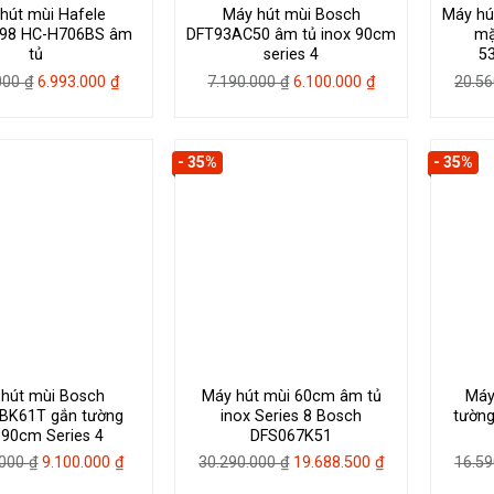
hút mùi Hafele
Máy hút mùi Bosch
Máy hú
798 HC-H706BS âm
DFT93AC50 âm tủ inox 90cm
mặ
tủ
series 4
5
Giá
Giá
Giá
Giá
.000
₫
6.993.000
₫
7.190.000
₫
6.100.000
₫
20.5
gốc
hiện
gốc
hiện
là:
tại
là:
tại
9.990.000 ₫.
là:
7.190.000 ₫.
là:
- 35%
- 35%
6.993.000 ₫.
6.100.000 ₫.
hút mùi Bosch
Máy hút mùi 60cm âm tủ
Máy
BK61T gắn tường
inox Series 8 Bosch
tường
 90cm Series 4
DFS067K51
Giá
Giá
Giá
Giá
.000
₫
9.100.000
₫
30.290.000
₫
19.688.500
₫
16.5
gốc
hiện
gốc
hiện