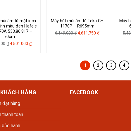
mùi âm tủ mặt inox
Máy hút mùi âm tủ Teka CH
Máy h
kính màu đen Hafele
1170P – R695mm
0A 533.86.817 –
Giá
Giá
6.149.000
₫
4.611.750
₫
5.4
70cm
gốc
hiện
Giá
Giá
.000
₫
4.501.000
₫
là:
tại
gốc
hiện
6.149.000 ₫.
là:
là:
tại
4.611.750 ₫.
6.430.000 ₫.
là:
1
2
3
4
4.501.000 ₫.
 KHÁCH HÀNG
FACEBOOK
 đặt hàng
 thanh toán
h bảo hành