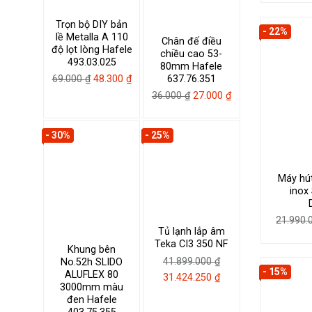
Trọn bộ DIY bản
- 22%
lề Metalla A 110
Chân đế điều
độ lọt lòng Hafele
chiều cao 53-
493.03.025
80mm Hafele
Giá
Giá
637.76.351
69.000
₫
48.300
₫
gốc
hiện
Giá
Giá
36.000
₫
27.000
₫
là:
tại
gốc
hiện
69.000 ₫.
là:
là:
tại
- 30%
- 25%
48.300 ₫.
36.000 ₫.
là:
27.000 ₫.
Máy hú
inox
21.990
Tủ lạnh lắp âm
Teka CI3 350 NF
Khung bên
41.899.000
₫
No.52h SLIDO
- 15%
ALUFLEX 80
Giá
Giá
31.424.250
₫
3000mm màu
gốc
hiện
đen Hafele
là:
tại