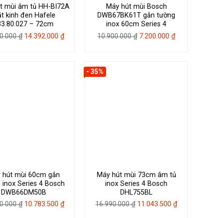
t mùi âm tủ HH-BI72A
Máy hút mùi Bosch
t kinh đen Hafele
DWB67BK61T gắn tường
33.80.027 – 72cm
inox 60cm Series 4
Giá
Giá
Giá
Giá
60.000
₫
14.392.000
₫
10.900.000
₫
7.200.000
₫
gốc
hiện
gốc
hiện
là:
tại
là:
tại
20.560.000 ₫.
là:
10.900.000 ₫.
là:
- 35%
14.392.000 ₫.
7.200.000 ₫.
 hút mùi 60cm gắn
Máy hút mùi 73cm âm tủ
 inox Series 4 Bosch
inox Series 4 Bosch
DWB66DM50B
DHL755BL
Giá
Giá
Giá
Giá
90.000
₫
10.783.500
₫
16.990.000
₫
11.043.500
₫
gốc
hiện
gốc
hiện