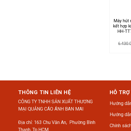
Máy hút 
kết hợp 
HH-TT7
6.430
THÔNG TIN LIÊN HỆ
HỖ TRỢ
CÔNG TY TNHH SẢN XUẤT THƯƠNG
Hướng dẫn
MẠI QUẢNG CÁO ÁNH BAN MAI
Hướng dẫn
Địa chỉ: 163 Chu Văn An, Phường Bình
Chính sác
Thạnh, Tp.HCM