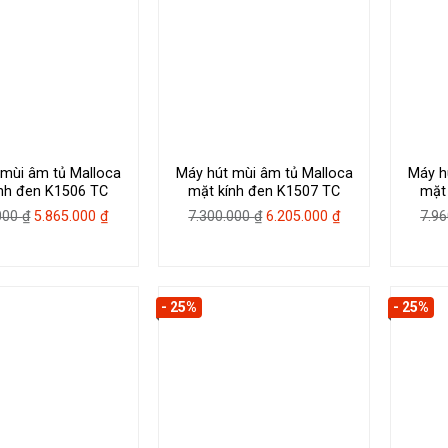
 mùi âm tủ Malloca
Máy hút mùi âm tủ Malloca
Máy h
nh đen K1506 TC
mặt kính đen K1507 TC
mặt
Giá
Giá
Giá
Giá
.000
₫
5.865.000
₫
7.300.000
₫
6.205.000
₫
7.9
gốc
hiện
gốc
hiện
là:
tại
là:
tại
6.900.000 ₫.
là:
7.300.000 ₫.
là:
5.865.000 ₫.
6.205.000 ₫.
- 25%
- 25%