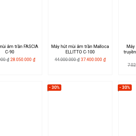
mùi âm trần FASCIA
Máy hút mùi âm trần Malloca
Máy 
C-90
ELLITTO C-100
truyền
Giá
Giá
Giá
Giá
.000
₫
28.050.000
₫
44.000.000
₫
37.400.000
₫
7.0
gốc
hiện
gốc
hiện
là:
tại
là:
tại
33.000.000 ₫.
là:
44.000.000 ₫.
là:
28.050.000 ₫.
37.400.000 ₫.
- 30%
- 30%