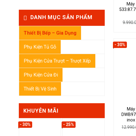
Máy 
533.87.
DANH MỤC SẢN PHẨM
9.990
Thiết Bị Bếp – Gia Dụng
- 30%
Phụ Kiện Tủ Gỗ
Phụ Kiện Cửa Trượt – Trượt Xếp
Phụ Kiện Cửa Đi
Thiết Bị Vệ Sinh
Máy 
KHUYỄN MÃI
DWB97
inox
- 30%
- 25%
12.990