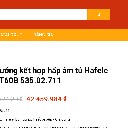
CATALOGUE
BẢNG GIÁ
ướng kết hợp hấp âm tủ Hafele
T60B 535.02.711
Giá
Giá
57.120
₫
42.459.984
₫
gốc
hiện
02.711
là:
tại
60.657.120 ₫.
là:
c:
Hafele
,
Lò nướng
,
Thiết bị bếp - Gia dụng
42.459.984 ₫.