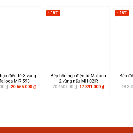
- 15%
- 15%
hợp điện từ 3 vùng
Bếp hỗn hợp điện từ Malloca
Bếp đi
Malloca MIR 593
2 vùng nấu MH-02IR
Giá
Giá
Giá
Giá
000
₫
20.655.000
₫
20.460.000
₫
17.391.000
₫
18.30
gốc
hiện
gốc
hiện
là:
tại
là:
tại
24.300.000 ₫.
là:
20.460.000 ₫.
là:
20.655.000 ₫.
17.391.000 ₫.