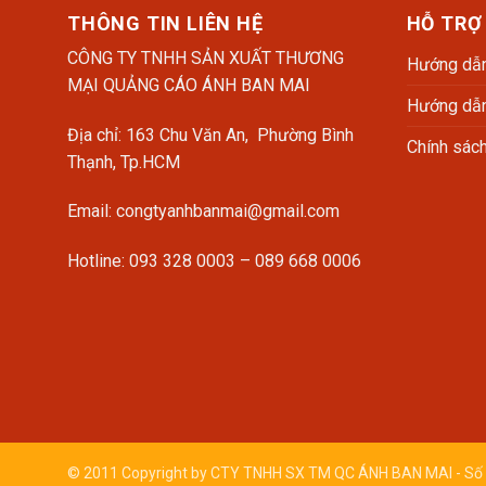
THÔNG TIN LIÊN HỆ
HỖ TRỢ
CÔNG TY TNHH SẢN XUẤT THƯƠNG
Hướng dẫn
MẠI QUẢNG CÁO ÁNH BAN MAI
Hướng dẫn
Địa chỉ: 163 Chu Văn An, Phường Bình
Chính sác
Thạnh, Tp.HCM
Email: congtyanhbanmai@gmail.com
Hotline: 093 328 0003 – 089 668 0006
© 2011 Copyright by CTY TNHH SX TM QC ÁNH BAN MAI - Số 