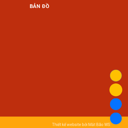
BẢN ĐỒ
Thiết kế website bởi
Mắt Bão WS