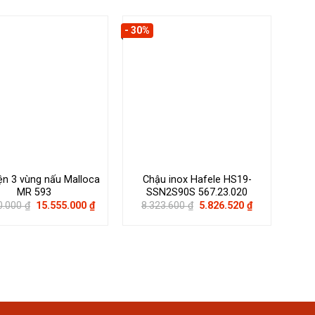
- 30%
- 30%
ện 3 vùng nấu Malloca
Chậu inox Hafele HS19-
Máy 
MR 593
SSN2S90S 567.23.020
HH
Giá
Giá
Giá
Giá
0.000
₫
15.555.000
₫
8.323.600
₫
5.826.520
₫
gốc
hiện
gốc
hiện
21.
là:
tại
là:
tại
18.300.000 ₫.
là:
8.323.600 ₫.
là:
15.555.000 ₫.
5.826.520 ₫.