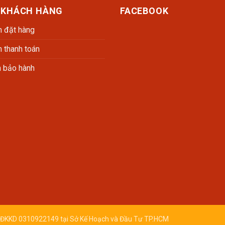
 KHÁCH HÀNG
FACEBOOK
 đặt hàng
 thanh toán
h bảo hành
ĐKKD 0310922149 tại Sở Kế Hoạch và Đầu Tư TP.HCM