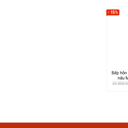
- 15%
Bếp hỗn 
nấu 
24.300.