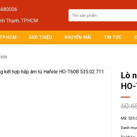
6680006
Tìm
kiếm:
ình Thạnh, TP.HCM
 TP.HCM
GIỚI THIỆU
KHUYẾN MÃI
TIN TỨC
fele
Lò n
HO-
60.6
Mã:
535.
Danh mụ