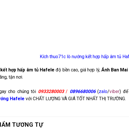
Kích thuo71c lò nướng kết hợp hấp âm tủ H
kết hợp hấp âm tủ Hafele
độ bền cao, giá hợp lý,
Ánh Ban Mai
ãng, tận nơi.
gay cho chúng tôi
0933280003
/
0896680006
(
zalo
/
viber
)
để
ướng Hafele
với CHẤT LƯỢNG VÀ GIÁ TỐT NHẤT THỊ TRƯỜNG.
HẨM TƯƠNG TỰ