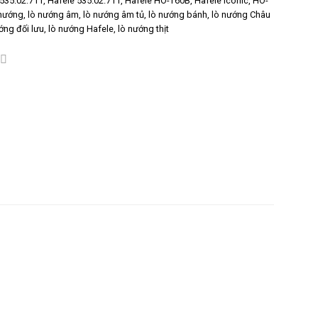
535.02.711
,
Hafele 535.02.711
,
Hafele HO-T60B
,
Hafele Iconic
,
HO-
 nướng
,
lò nướng âm
,
lò nướng âm tủ
,
lò nướng bánh
,
lò nướng Châu
ớng đối lưu
,
lò nướng Hafele
,
lò nướng thịt