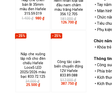
Nắp che chén
Nêm nhấn loại dài
• Tay nắm
bản lề 35mm
đầu nam châm
màu đen Hafele
màu trắng Hafele
• Màn hìn
315.59.019
356.12.705
• Chức nă
Giá
Giá
1.400
₫
980
₫
181.000
₫
gốc
hiện
Giá
Giá
126.700
₫
• Tiêu chu
là:
tại
gốc
hiện
1.400 ₫.
là:
là:
tại
• Phụ kiện
980 ₫.
181.000 ₫.
là:
- 25%
- 25%
126.700 ₫.
Chức năng
•
Khóa trẻ
Nắp che vuông
Thông tin
lắp nổi cho đèn
Công tắc cảm
chiếu Hafele
• Công su
biến chuyển động
Loox5 LED
12V Hafele
• Phía trê
2025/2026 màu
833.89.088
bạc 833.72.125
• Kích th
517.000
₫
34.000
₫
Giá
Giá
• Kích th
387.750
₫
Giá
Giá
25.500
₫
gốc
hiện
gốc
hiện
là:
tại
là:
tại
517.000 ₫.
là:
34.000 ₫.
là:
387.750 ₫.
25.500 ₫.