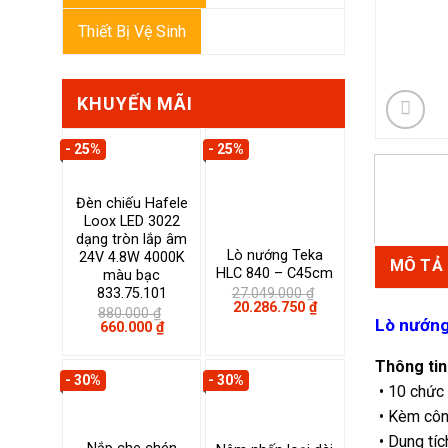
Thiết Bị Vệ Sinh
KHUYẾN MÃI
- 25%
- 25%
Đèn chiếu Hafele
Loox LED 3022
dạng tròn lắp âm
Lò nướng Teka
24V 4.8W 4000K
MÔ TẢ
HLC 840 – C45cm
màu bạc
27.049.000
₫
833.75.101
Giá
Giá
20.286.750
₫
880.000
₫
gốc
hiện
Lò nướng
Giá
Giá
660.000
₫
là:
tại
gốc
hiện
27.049.000 ₫.
là:
là:
tại
20.286.750 ₫.
Thông tin
880.000 ₫.
là:
- 30%
- 30%
660.000 ₫.
• 10 chức 
• Kèm côn
• Dung tích