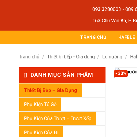
Bỏ
093 3280003
-
089 
qua
nội
163 Chu Văn An, P. B
dung
TRANG CHỦ
HAFELE
Trang chủ
/
Thiết bị bếp - Gia dụng
/
Lò nướng
/
Ha
- 30%
DANH MỤC SẢN PHẨM
Thiết Bị Bếp – Gia Dụng
Phụ Kiện Tủ Gỗ
Phụ Kiện Cửa Trượt – Trượt Xếp
Phụ Kiện Cửa Đi