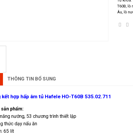
Từ khóa:
T60B
,
lò
Âu
,
lò nư
THÔNG TIN BỔ SUNG
 kết hợp hấp âm tủ Hafele HO-T60B 535.02.711
 sản phẩm:
năng nướng, 53 chương trình thiết lập
g thức dạy nấu ăn
: 65 lít