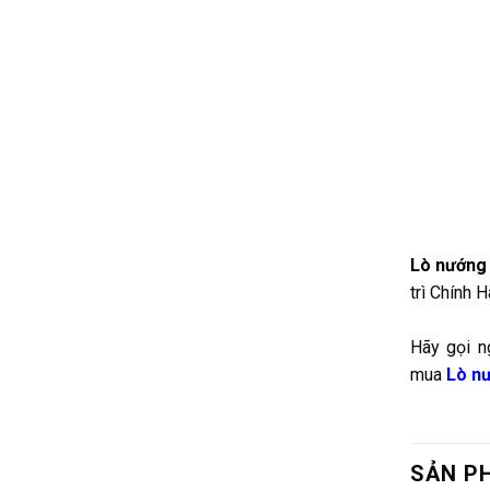
Lò nướng 
trì Chính H
Hãy gọi n
mua
Lò n
SẢN P