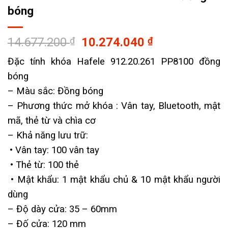
bóng
Giá
Giá
14.677.200
₫
10.274.040
₫
gốc
hiện
Đặc tính khóa Hafele 912.20.261 PP8100 đồng
là:
tại
bóng
14.677.200 ₫.
là:
10.274.040 ₫
– Màu sắc: Đồng bóng
– Phương thức mở khóa : Vân tay, Bluetooth, mật
mã, thẻ từ và chìa cơ
– Khả năng lưu trữ:
• Vân tay: 100 vân tay
• Thẻ từ: 100 thẻ
• Mật khẩu: 1 mật khẩu chủ & 10 mật khẩu người
dùng
– Độ dày cửa: 35 – 60mm
– Đố cửa: 120 mm