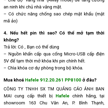
– Chế độ “vắng nhà” (Away mode) để tăng cường
an ninh khi chủ nhà vắng mặt.
– Có chức năng chống sao chép mật khẩu (mật
mã ảo)
4. Nếu hết pin thì sao? Có thể mở tạm thời
không?
Trả lời:
Có , Bạn có thể dùng
– N
guồn khẩn cấp qua cổng Micro-USB cấp điện
5V để tạm thời mở khóa khi pin chính hết.
– C
hìa khóa cơ dự phòng trong bộ khóa.
Mua
khoá
Hafele 912.20.261 PP8100
ở đâu?
CÔNG TY TNHH SX TM QUẢNG CÁO ÁNH BAN
MAI cung cấp thiết bị
Hafele
chính hãng, tại
showroom 163 Chu Văn An, P. Bình Thạnh,