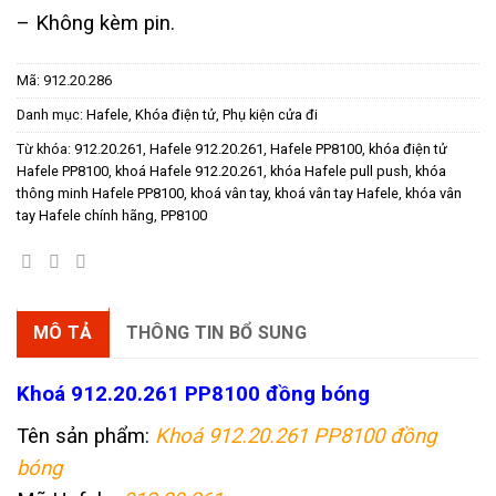
– Không kèm pin.
Mã:
912.20.286
Danh mục:
Hafele
,
Khóa điện tử
,
Phụ kiện cửa đi
Từ khóa:
912.20.261
,
Hafele 912.20.261
,
Hafele PP8100
,
khóa điện tử
Hafele PP8100
,
khoá Hafele 912.20.261
,
khóa Hafele pull push
,
khóa
thông minh Hafele PP8100
,
khoá vân tay
,
khoá vân tay Hafele
,
khóa vân
tay Hafele chính hãng
,
PP8100
MÔ TẢ
THÔNG TIN BỔ SUNG
K
hoá
912.20.261 PP8100 đồng bóng
Tên sản phẩm:
Khoá 912.20.261 PP8100 đồng
bóng