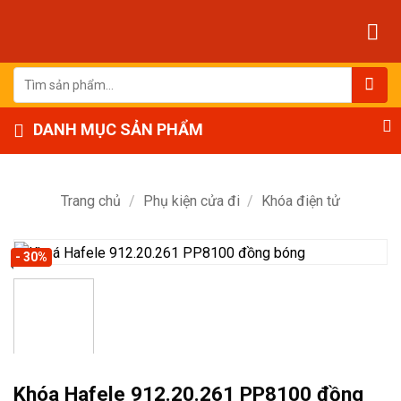
Bỏ
qua
nội
dung
Tìm
kiếm:
DANH MỤC SẢN PHẨM
Trang chủ
/
Phụ kiện cửa đi
/
Khóa điện tử
- 30%
Khóa Hafele 912.20.261 PP8100 đồng