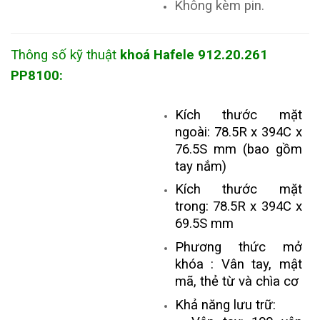
Không kèm pin.
Thông số kỹ thuật
k
hoá Hafele 912.20.261
PP8100
:
​Kích thước mặt
ngoài: 78.5R x 394C x
76.5S mm (bao gồm
tay nắm)
Kích thước mặt
trong: 78.5R x 394C x
69.5S mm
Phương thức mở
khóa : Vân tay, mật
mã, thẻ từ và chìa cơ
Khả năng lưu trữ: