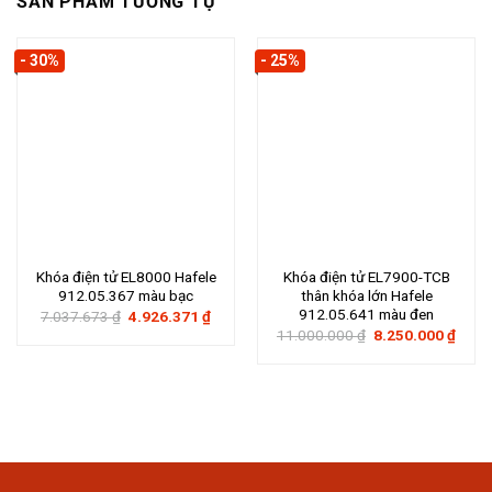
SẢN PHẨM TƯƠNG TỰ
- 30%
- 25%
Khóa điện tử EL8000 Hafele
Khóa điện tử EL7900-TCB
912.05.367 màu bạc
thân khóa lớn Hafele
912.05.641 màu đen
Giá
Giá
7.037.673
₫
4.926.371
₫
gốc
hiện
Giá
Giá
11.000.000
₫
8.250.000
₫
là:
tại
gốc
hiện
7.037.673 ₫.
là:
là:
tại
4.926.371 ₫.
11.000.000 ₫.
là:
8.250