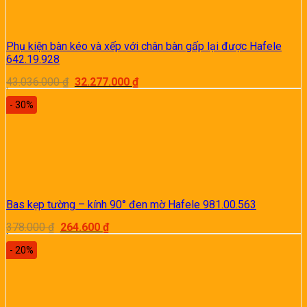
Phụ kiện bàn kéo và xếp với chân bàn gấp lại được Hafele
642.19.928
Giá
Giá
43.036.000
₫
32.277.000
₫
gốc
hiện
là:
tại
- 30%
43.036.000 ₫.
là:
32.277.000 ₫.
Bas kẹp tường – kính 90° đen mờ Hafele 981.00.563
Giá
Giá
378.000
₫
264.600
₫
gốc
hiện
là:
tại
- 20%
378.000 ₫.
là:
264.600 ₫.