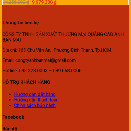
Giá
Giá
14.256.000
₫
9.979.200
₫
gốc
hiện
là:
tại
14.256.000 ₫.
là:
9.979.200 ₫.
Thông tin liên hệ
CÔNG TY TNHH SẢN XUẤT THƯƠNG MẠI QUẢNG CÁO ÁNH
BAN MAI
Địa chỉ: 163 Chu Văn An, Phường Bình Thạnh, Tp.HCM
Email: congtyanhbanmai@gmail.com
Hotline: 093 328 0003 – 089 668 0006
HỖ TRỢ KHÁCH HÀNG
Hướng dẫn đặt hàng
Hướng dẫn thanh toán
Chính sách bảo hành
Facebook
Bản đồ