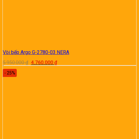
Vòi bếp Argo G-2780-03 NERA
Giá
Giá
5.950.000
₫
4.760.000
₫
gốc
hiện
là:
tại
- 25%
5.950.000 ₫.
là:
4.760.000 ₫.