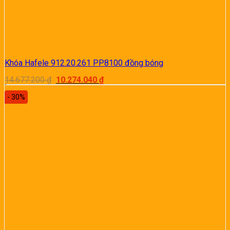
Khóa Hafele 912.20.261 PP8100 đồng bóng
Giá
Giá
14.677.200
₫
10.274.040
₫
gốc
hiện
là:
tại
- 30%
14.677.200 ₫.
là:
10.274.040 ₫.