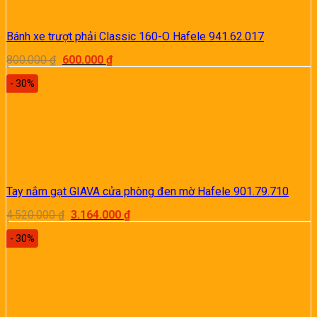
Bánh xe trượt phải Classic 160-O Hafele 941.62.017
Giá
Giá
800.000
₫
600.000
₫
gốc
hiện
là:
tại
- 30%
800.000 ₫.
là:
600.000 ₫.
Tay nắm gạt GIAVA cửa phòng đen mờ Hafele 901.79.710
Giá
Giá
4.520.000
₫
3.164.000
₫
gốc
hiện
là:
tại
- 30%
4.520.000 ₫.
là:
3.164.000 ₫.