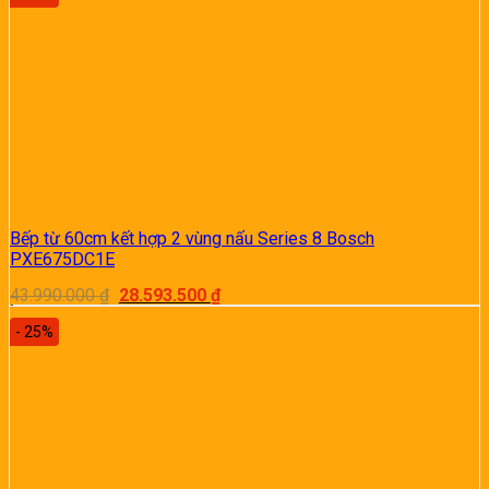
Bếp từ 60cm kết hợp 2 vùng nấu Series 8 Bosch
PXE675DC1E
Giá
Giá
43.990.000
₫
28.593.500
₫
gốc
hiện
là:
tại
- 25%
43.990.000 ₫.
là:
28.593.500 ₫.