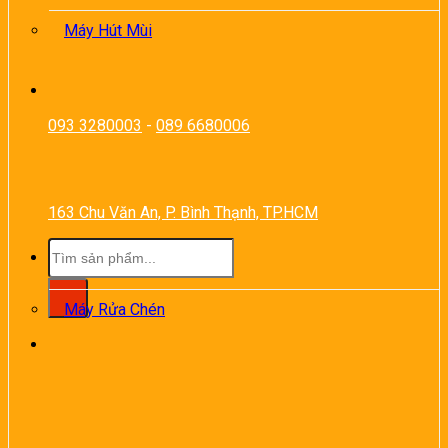
Máy Hút Mùi
093 3280003
-
089 6680006
163 Chu Văn An, P. Bình Thạnh, TP.HCM
Tìm
kiếm:
Máy Rửa Chén