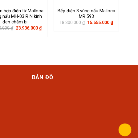
n hợp điện từ Malloca
Bếp điện 3 vùng nấu Malloca
Tủ 
g nấu MH-03IR N kính
MR 593
đen chấm bi
Giá
Giá
18.300.000
₫
15.555.000
₫
100
gốc
hiện
Giá
Giá
0.000
₫
23.936.000
₫
là:
tại
gốc
hiện
18.300.000 ₫.
là:
là:
tại
15.555.000 ₫
28.160.000 ₫.
là:
23.936.000 ₫.
BẢN ĐỒ