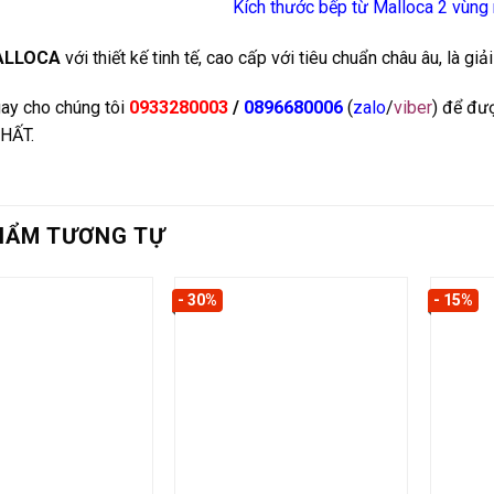
Kích thước bếp từ Malloca 2 vùng
ALLOCA
với thiết kế tinh tế, cao cấp với tiêu chuẩn châu âu, là g
ay cho chúng tôi
0933280003
/
0896680006
(
zalo
/
viber
) để đư
HẤT.
HẨM TƯƠNG TỰ
- 30%
- 15%