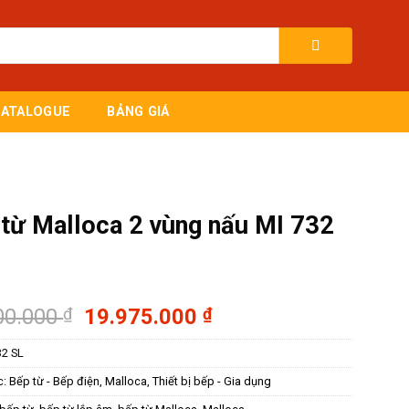
CATALOGUE
BẢNG GIÁ
từ Malloca 2 vùng nấu MI 732
Giá
Giá
00.000
₫
19.975.000
₫
gốc
hiện
32 SL
là:
tại
23.500.000 ₫.
là:
c:
Bếp từ - Bếp điện
,
Malloca
,
Thiết bị bếp - Gia dụng
19.975.000 ₫.