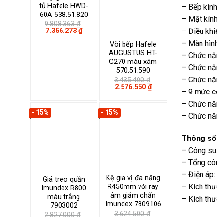
tủ Hafele HWD-
– Bếp kính
60A 538.51.820
– Mặt kín
9.808.363
₫
Giá
Giá
7.356.273
₫
– Điều khi
gốc
hiện
– Màn hình
là:
tại
Vòi bếp Hafele
9.808.363 ₫.
là:
AUGUSTUS HT-
– Chức năn
7.356.273 ₫.
G270 màu xám
– Chức nă
570.51.590
– Chức nă
3.435.400
₫
Giá
Giá
2.576.550
₫
– 9 mức c
gốc
hiện
là:
tại
– Chức nă
3.435.400 ₫.
là:
- 15%
- 15%
2.576.550 ₫.
– Chức nă
Thông số 
– Công su
– Tổng côn
– Điện áp
Kệ gia vị đa năng
Giá treo quần
– Kích th
R450mm với ray
Imundex R800
âm giảm chấn
màu trắng
– Kích th
Imundex 7809106
7903002
3.624.500
₫
2.827.000
₫