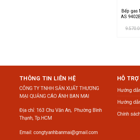
Bếp gas 
AS 9402B
9.570.
THÔNG TIN LIÊN HỆ
HỖ TRỢ
CÔNG TY TNHH SẢN XUẤT THƯƠNG
Hướng dẫn
MẠI QUẢNG CÁO ÁNH BAN MAI
Hướng dẫn
Địa chỉ: 163 Chu Văn An, Phường Bình
Chính sác
Thạnh, Tp.HCM
Email: congtyanhbanmai@gmail.com