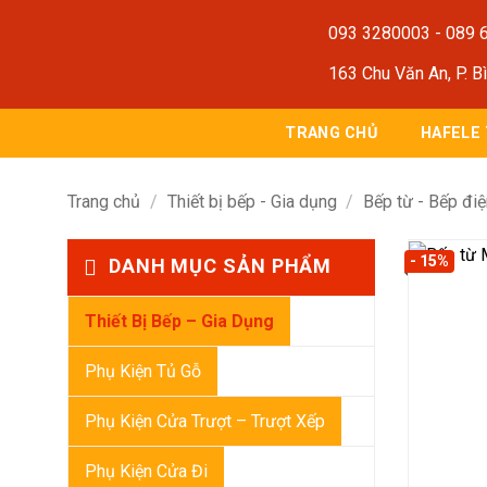
Bỏ
093 3280003
-
089 
qua
nội
163 Chu Văn An, P. B
dung
TRANG CHỦ
HAFELE
Trang chủ
/
Thiết bị bếp - Gia dụng
/
Bếp từ - Bếp đi
- 15%
DANH MỤC SẢN PHẨM
Thiết Bị Bếp – Gia Dụng
Phụ Kiện Tủ Gỗ
Phụ Kiện Cửa Trượt – Trượt Xếp
Phụ Kiện Cửa Đi