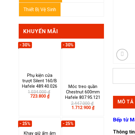
Thiết Bị Vệ Sinh
KHUYẾN MÃI
- 30%
- 30%
Phụ kiện cửa
trượt Silent 160/B
Hafele 489.40.026
Móc treo quần
1.034.000
₫
Chestnut 600mm
Giá
Giá
723.800
₫
Hafele 807.95.121
gốc
hiện
MÔ TẢ
2.447.000
₫
là:
tại
Giá
Giá
1.712.900
₫
1.034.000 ₫.
là:
gốc
hiện
723.800 ₫.
là:
tại
Bếp từ M
2.447.000 ₫.
là:
- 25%
- 25%
1.712.900 ₫.
Thông tin
Khay giữ ấm âm