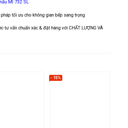
 nấu MI 732 SL
iải pháp tối ưu cho không gian bếp sang trọng
ợc tư vấn chuẩn xác & đặt hàng với CHẤT LƯỢNG VÀ
- 15%
- 30%