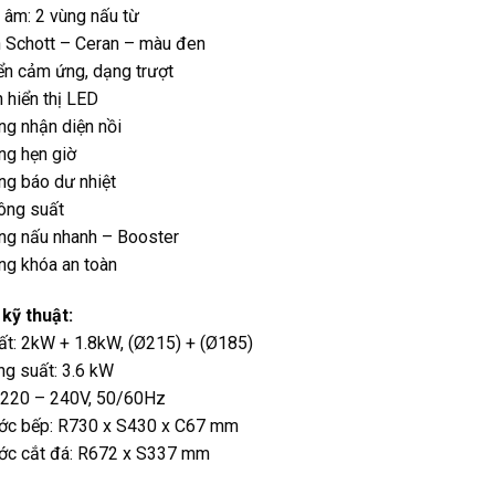
 âm: 2 vùng nấu từ
h Schott – Ceran – màu đen
ển cảm ứng, dạng trượt
 hiển thị LED
g nhận diện nồi
ng hẹn giờ
ng báo dư nhiệt
ông suất
ng nấu nhanh – Booster
ng khóa an toàn
kỹ thuật:
ất: 2kW + 1.8kW, (Ø215) + (Ø185)
g suất: 3.6 kW
: 220 – 240V, 50/60Hz
ước bếp: R730 x S430 x C67 mm
ước cắt đá: R672 x S337 mm