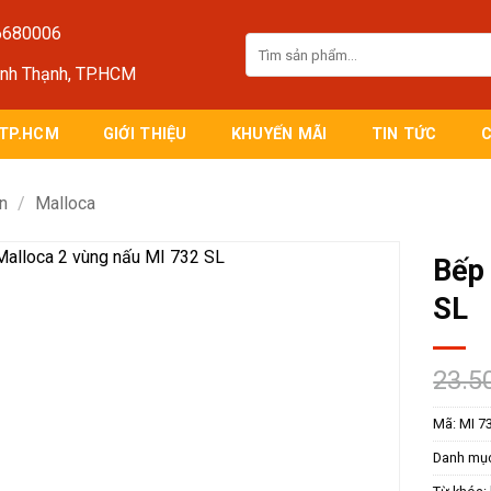
6680006
Tìm
kiếm:
ình Thạnh, TP.HCM
 TP.HCM
GIỚI THIỆU
KHUYẾN MÃI
TIN TỨC
ện
/
Malloca
Bếp 
SL
23.5
Mã:
MI 7
Danh mụ