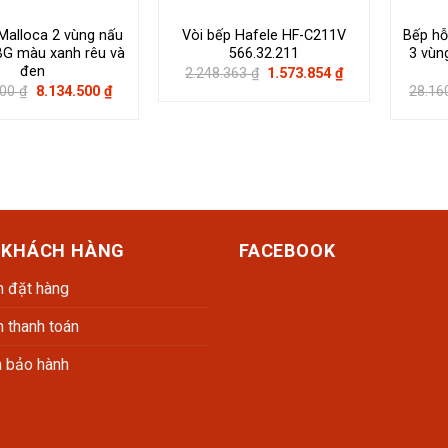
Malloca 2 vùng nấu
Vòi bếp Hafele HF-C211V
Bếp hỗ
G màu xanh rêu và
566.32.211
3 vùn
đen
Giá
Giá
2.248.363
₫
1.573.854
₫
gốc
hiện
Giá
Giá
000
₫
8.134.500
₫
28.16
là:
tại
gốc
hiện
2.248.363 ₫.
là:
là:
tại
1.573.854 ₫.
9.570.000 ₫.
là:
8.134.500 ₫.
 KHÁCH HÀNG
FACEBOOK
 đặt hàng
 thanh toán
h bảo hành