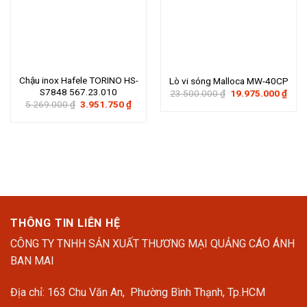
Chậu inox Hafele TORINO HS-
Lò vi sóng Malloca MW-40CP
S7848 567.23.010
Giá
Giá
23.500.000
₫
19.975.000
₫
gốc
hiện
Giá
Giá
5.269.000
₫
3.951.750
₫
là:
tại
gốc
hiện
23.500.000 ₫.
là:
là:
tại
19.9
5.269.000 ₫.
là:
3.951.750 ₫.
THÔNG TIN LIÊN HỆ
CÔNG TY TNHH SẢN XUẤT THƯƠNG MẠI QUẢNG CÁO ÁNH
BAN MAI
Địa chỉ: 163 Chu Văn An, Phường Bình Thạnh, Tp.HCM