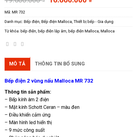
19.600.000
16.660.000
gốc
hiện
Mã:
MR 732
là:
tại
19.600.000 ₫.
là:
Danh mục:
Bếp điện
,
Bếp điện Malloca
,
Thiết bị bếp - Gia dụng
16.660.000 ₫
Từ khóa:
bếp điện
,
bếp điện lắp âm
,
bếp điện Malloca
,
Malloca
MÔ TẢ
THÔNG TIN BỔ SUNG
Bếp điện 2 vùng nấu Malloca MR 732
Thông tin sản phẩm:
– Bếp kính âm 2 điện
– Mặt kính Schott Ceran – màu đen
– Điều khiển cảm ứng
– Màn hình led hiển thị
– 9 mức công suất