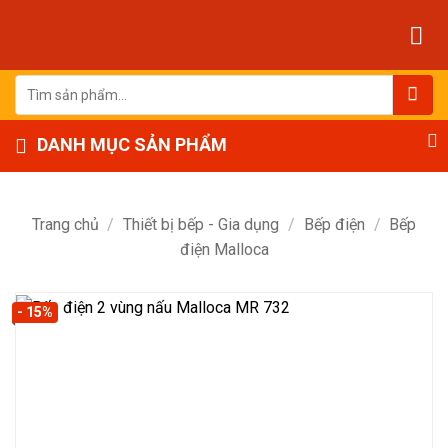
Bỏ
qua
nội
dung
Tìm
kiếm:
DANH MỤC SẢN PHẨM
Trang chủ
/
Thiết bị bếp - Gia dụng
/
Bếp điện
/
Bếp
điện Malloca
- 15%