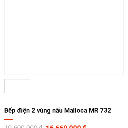
Bếp điện 2 vùng nấu Malloca MR 732
Giá
Giá
₫
₫