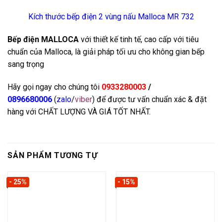
Kích thước bếp điện 2 vùng nấu Malloca MR 732
Bếp điện MALLOCA
với thiết kế tinh tế, cao cấp với tiêu
chuẩn của Malloca, là giải pháp tối ưu cho không gian bếp
sang trọng
Hãy gọi ngay cho chúng tôi
0933280003
/
0896680006
(
zalo
/
viber
) để được tư vấn chuẩn xác & đặt
hàng với CHẤT LƯỢNG VÀ GIÁ TỐT NHẤT.
SẢN PHẨM TƯƠNG TỰ
- 25%
- 15%