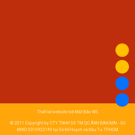
Thiết kế website bởi
Mắt Bão WS
© 2011 Copyright by CTY TNHH SX TM QC ÁNH BAN MAI - Số
ĐKKD 0310922149 tại Sở Kế Hoạch và Đầu Tư TP.HCM