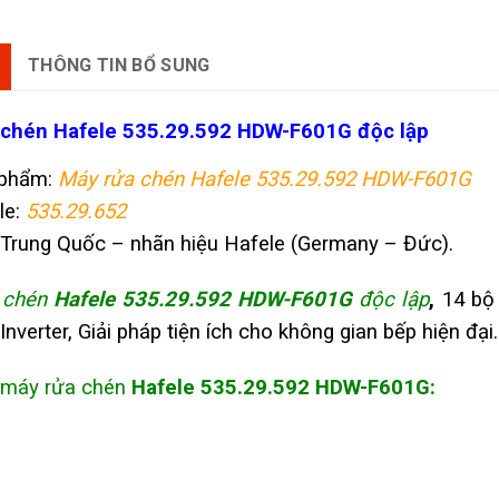
THÔNG TIN BỔ SUNG
 chén Hafele
535.29.592 HDW-F601G độc lập
 phẩm:
Máy rửa chén Hafele 535.29.592 HDW-F601G
le:
535.29.652
 Trung Quốc – nhãn hiệu Hafele (Germany – Đức).
 chén
Hafele 535.29.592 HDW-F601G
độc lập
,
14 bộ 
nverter, Giải pháp tiện ích cho không gian bếp hiện đại.
 máy rửa chén
Hafele 535.29.592 HDW-F601G
: