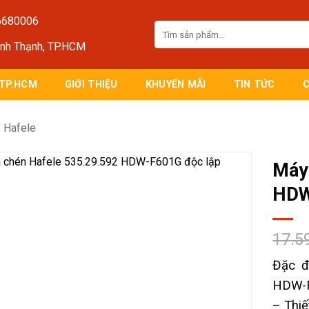
6680006
Tìm
kiếm:
ình Thạnh, TP.HCM
 TP.HCM
GIỚI THIỆU
KHUYẾN MÃI
TIN TỨC
Hafele
Máy
HDW
17.5
Đặc đ
HDW-F
– Thiế