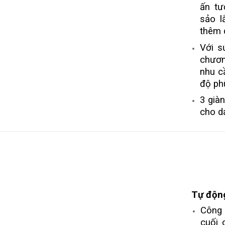
ấn tư
sảo l
thêm d
Với s
chươn
nhu c
độ ph
3 già
cho d
Tự động
Công 
cuối 