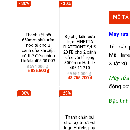
1.167.999 ₫.
là:
- 30%
- 30%
817.600 ₫.
MÔ TẢ
M
áy rửa
Thanh kết nối
Bộ phụ kiện cửa
650mm phía trên
trượt FINETTA
nóc tủ cho 2
Tên sản
FLATFRONT S/US
cánh cửa khi xếp,
20 FB cho 2 cánh
Mã Hafe
có thể điều chỉnh
cửa, với tủ rộng
Hafele 408.30.093
Xuất xứ:
3000mm Hafele
8.694.000
₫
406.11.210
Giá
Giá
6.085.800
₫
69.651.000
₫
gốc
hiện
Máy rửa
Giá
Giá
48.755.700
₫
là:
tại
gốc
hiện
8.694.000 ₫.
là:
là:
tại
động cơ I
6.085.800 ₫.
69.651.000 ₫.
là:
- 30%
- 25%
48.755.700 ₫.
Đặc tính
Thanh chắn bụi
cho ray trượt với
logo Hafele, phụ