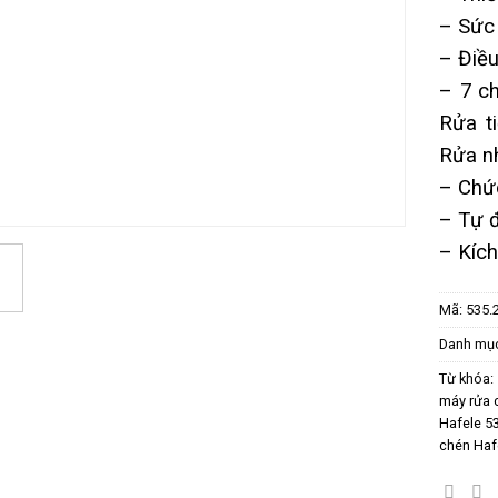
– Sức 
– Điều
– 7 c
Rửa t
Rửa n
– Chứ
– Tự đ
– Kíc
Mã:
535.
Danh mụ
Từ khóa:
máy rửa 
Hafele 5
chén Ha