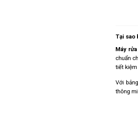
Tại sao
Máy rửa
chuẩn ch
tiết kiệ
Với bảng
thông mi