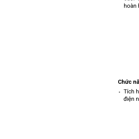
hoàn 
Chức nă
Tích 
điện n