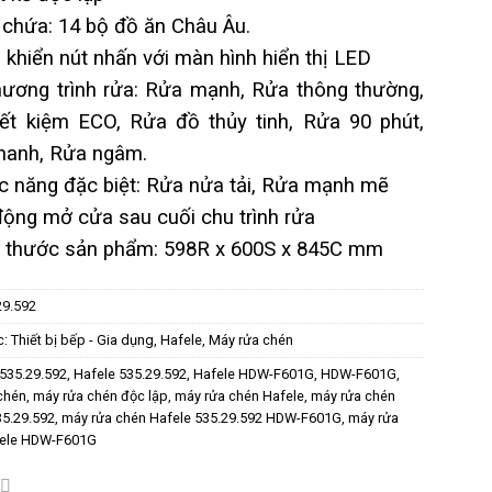
chứa: 14 bộ đồ ăn Châu Âu.
 khiển nút nhấn với màn hình hiển thị LED
hương trình rửa: Rửa mạnh, Rửa thông thường,
iết kiệm ECO, Rửa đồ thủy tinh, Rửa 90 phút,
hanh, Rửa ngâm.
c năng đặc biệt: Rửa nửa tải, Rửa mạnh mẽ
ộng mở cửa sau cuối chu trình rửa
h thước sản phẩm: 598R x 600S x 845C mm
29.592
c:
Thiết bị bếp - Gia dụng
,
Hafele
,
Máy rửa chén
535.29.592
,
Hafele 535.29.592
,
Hafele HDW-F601G
,
HDW-F601G
,
chén
,
máy rửa chén độc lập
,
máy rửa chén Hafele
,
máy rửa chén
35.29.592
,
máy rửa chén Hafele 535.29.592 HDW-F601G
,
máy rửa
fele HDW-F601G