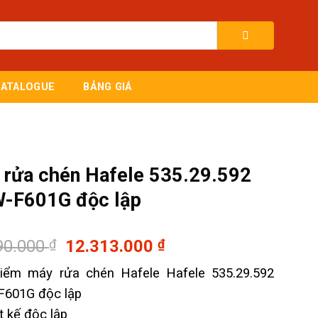
CATALOGUE
BẢNG GIÁ
 rửa chén Hafele 535.29.592
-F601G độc lập
Giá
Giá
90.000
₫
12.313.000
₫
gốc
hiện
iểm máy rửa chén Hafele Hafele 535.29.592
là:
tại
601G độc lập
17.590.000 ₫.
là:
12.313.000 ₫.
t kế độc lập