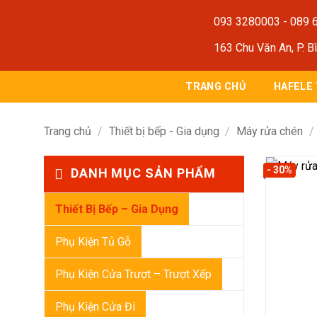
Bỏ
093 3280003
-
089 
qua
nội
163 Chu Văn An, P. B
dung
TRANG CHỦ
HAFELE
Trang chủ
/
Thiết bị bếp - Gia dụng
/
Máy rửa chén
/
- 30%
DANH MỤC SẢN PHẨM
Thiết Bị Bếp – Gia Dụng
Phụ Kiện Tủ Gỗ
Phụ Kiện Cửa Trượt – Trượt Xếp
Phụ Kiện Cửa Đi