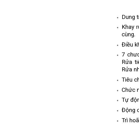
Dung t
Khay r
cùng.
Điều k
7 chươ
Rửa ti
Rửa n
Tiêu c
Chức n
Tự độn
Động c
Trì hoã