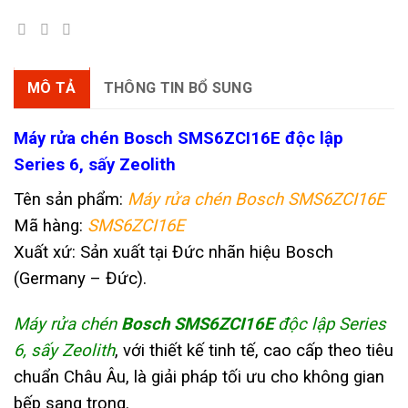
MÔ TẢ
THÔNG TIN BỔ SUNG
M
áy rửa chén Bosch SMS6ZCI16E độc lập
Series 6, sấy Zeolith
Tên sản phẩm:
M
áy rửa chén Bosch SMS6ZCI16E
Mã hàng:
SMS6ZCI16E
Xuất xứ: Sản xuất tại Đức nhãn hiệu Bosch
(Germany – Đức).
Máy rửa chén
Bosch SMS6ZCI16E
độc lập Series
6, sấy Zeolith
, với thiết kế tinh tế, cao cấp theo tiêu
chuẩn Châu Âu, là giải pháp tối ưu cho không gian
bếp sang trọng.