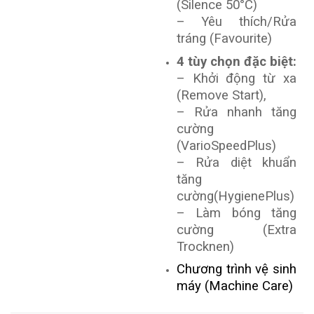
(Silence 50°C)
– Yêu thích/Rửa
tráng (Favourite)
4 tùy chọn đặc biệt:
– Khởi động từ xa
(Remove Start),
– Rửa nhanh tăng
cường
(VarioSpeedPlus)
– Rửa diệt khuẩn
tăng
cường(HygienePlus)
– Làm bóng tăng
cường (Extra
Trocknen)
Chương trình vệ sinh
máy (Machine Care)