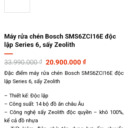
Máy rửa chén Bosch SMS6ZCI16E độc
lập Series 6, sấy Zeolith
Giá
Giá
33.990.000
₫
20.900.000
₫
gốc
hiện
Đặc điểm máy rửa chén Bosch SMS6ZCI16E độc
là:
tại
lập Series 6, sấy Zeolith
33.990.000 ₫.
là:
20.900.000 ₫
– Thiết kế: Độc lập
– Công suất: 14 bộ đồ ăn châu Âu
– Công nghệ sấy Zeolith độc quyền – khô 100%,
kể cả đồ nhựa