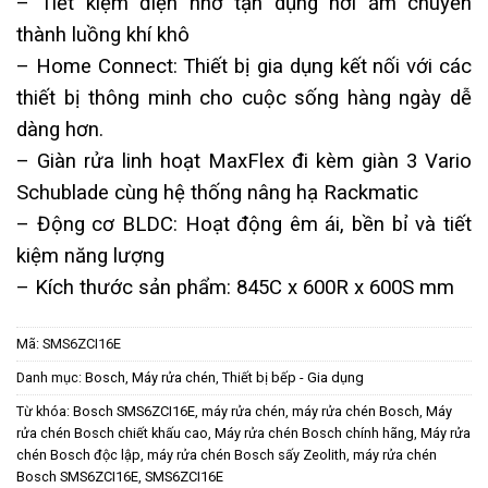
– Tiết kiệm điện nhờ tận dụng hơi ẩm chuyển
thành luồng khí khô
– Home Connect: Thiết bị gia dụng kết nối với các
thiết bị thông minh cho cuộc sống hàng ngày dễ
dàng hơn.
– Giàn rửa linh hoạt MaxFlex đi kèm giàn 3 Vario
Schublade cùng hệ thống nâng hạ Rackmatic
– Động cơ BLDC: Hoạt động êm ái, bền bỉ và tiết
kiệm năng lượng
– Kích thước sản phẩm: 845C x 600R x 600S mm
Mã:
SMS6ZCI16E
Danh mục:
Bosch
,
Máy rửa chén
,
Thiết bị bếp - Gia dụng
Từ khóa:
Bosch SMS6ZCI16E
,
máy rửa chén
,
máy rửa chén Bosch
,
Máy
rửa chén Bosch chiết khấu cao
,
Máy rửa chén Bosch chính hãng
,
Máy rửa
chén Bosch độc lập
,
máy rửa chén Bosch sấy Zeolith
,
máy rửa chén
Bosch SMS6ZCI16E
,
SMS6ZCI16E