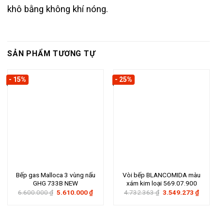
khô bằng không khí nóng.
SẢN PHẨM TƯƠNG TỰ
- 15%
- 25%
Bếp gas Malloca 3 vùng nấu
Vòi bếp BLANCOMIDA màu
GHG 733B NEW
xám kim loại 569.07.900
Giá
Giá
Giá
Giá
6.600.000
₫
5.610.000
₫
4.732.363
₫
3.549.273
₫
gốc
hiện
gốc
hiện
là:
tại
là:
tại
6.600.000 ₫.
là:
4.732.363 ₫.
là:
5.610.000 ₫.
3.549