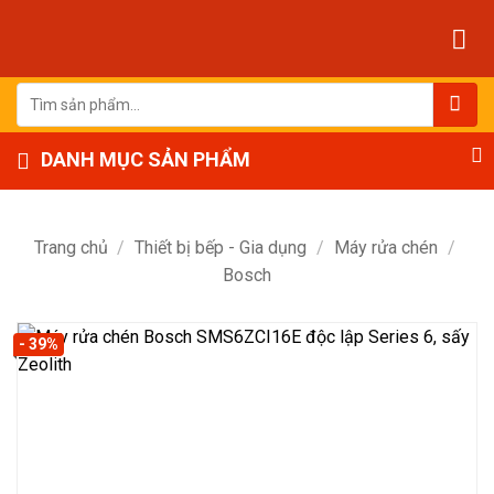
Bỏ
qua
nội
dung
Tìm
kiếm:
DANH MỤC SẢN PHẨM
Trang chủ
/
Thiết bị bếp - Gia dụng
/
Máy rửa chén
/
Bosch
- 39%