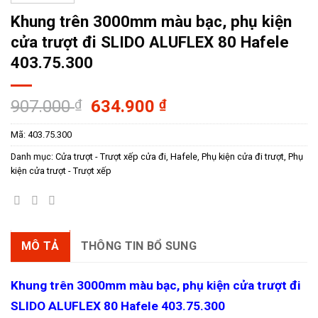
Khung trên 3000mm màu bạc, phụ kiện
cửa trượt đi SLIDO ALUFLEX 80 Hafele
403.75.300
Giá
Giá
907.000
₫
634.900
₫
gốc
hiện
Mã:
403.75.300
là:
tại
907.000 ₫.
là:
Danh mục:
Cửa trượt - Trượt xếp cửa đi
,
Hafele
,
Phụ kiện cửa đi trượt
,
Phụ
634.900 ₫.
kiện cửa trượt - Trượt xếp
MÔ TẢ
THÔNG TIN BỔ SUNG
Khung trên 3000mm màu bạc, phụ kiện cửa trượt đi
SLIDO ALUFLEX 80 Hafele 403.75.300