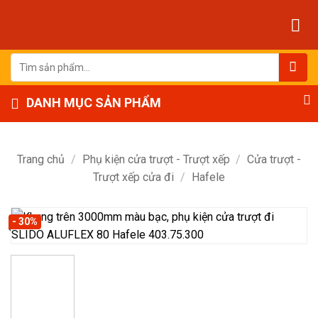
Bỏ
qua
nội
dung
Tìm
kiếm:
DANH MỤC SẢN PHẨM
Trang chủ
/
Phụ kiện cửa trượt - Trượt xếp
/
Cửa trượt -
Trượt xếp cửa đi
/
Hafele
- 30%