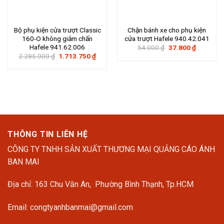
Bộ phụ kiện cửa trượt Classic
Chặn bánh xe cho phụ kiện
160-O không giảm chấn
cửa trượt Hafele 940.42.041
Hafele 941.62.006
Giá
Giá
54.000
₫
37.800
₫
gốc
hiện
Giá
Giá
2.285.000
₫
1.713.750
₫
là:
tại
gốc
hiện
54.000 ₫.
là:
là:
tại
37.800 ₫.
2.285.000 ₫.
là:
1.713.750 ₫.
THÔNG TIN LIÊN HỆ
CÔNG TY TNHH SẢN XUẤT THƯƠNG MẠI QUẢNG CÁO ÁNH
BAN MAI
Địa chỉ: 163 Chu Văn An, Phường Bình Thạnh, Tp.HCM
Email: congtyanhbanmai@gmail.com