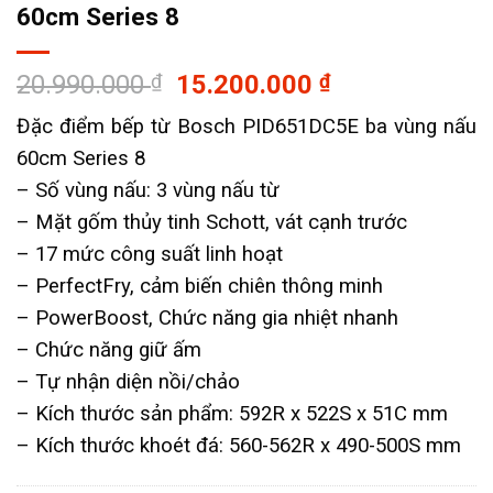
60cm Series 8
Giá
Giá
20.990.000
₫
15.200.000
₫
gốc
hiện
Đặc điểm bếp từ Bosch PID651DC5E ba vùng nấu
là:
tại
60cm Series 8
20.990.000 ₫.
là:
15.200.000 ₫
– Số vùng nấu: 3 vùng nấu từ
– Mặt gốm thủy tinh Schott, vát cạnh trước
– 17 mức công suất linh hoạt
– PerfectFry, cảm biến chiên thông minh
– PowerBoost, Chức năng gia nhiệt nhanh
– Chức năng giữ ấm
– Tự nhận diện nồi/chảo
– Kích thước sản phẩm: 592R x 522S x 51C mm
– Kích thước khoét đá: 560-562R x 490-500S mm