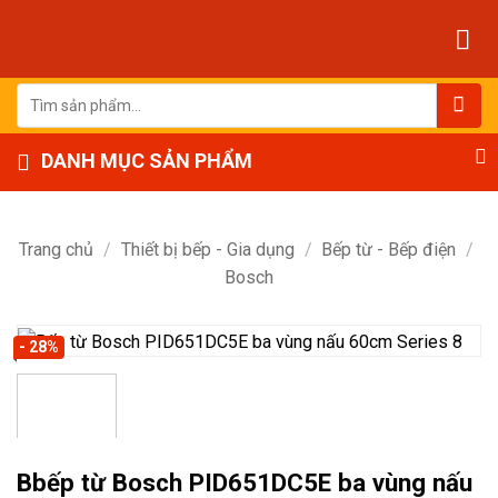
Bỏ
qua
nội
dung
Tìm
kiếm:
DANH MỤC SẢN PHẨM
Trang chủ
/
Thiết bị bếp - Gia dụng
/
Bếp từ - Bếp điện
/
Bosch
- 28%
Bbếp từ Bosch PID651DC5E ba vùng nấu