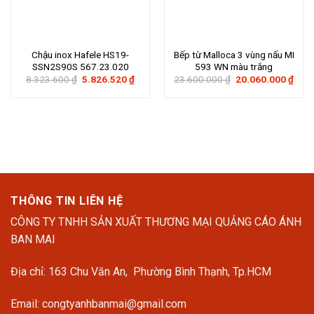
Chậu inox Hafele HS19-
Bếp từ Malloca 3 vùng nấu MI
SSN2S90S 567.23.020
593 WN màu trắng
Giá
Giá
Giá
Giá
8.323.600
₫
5.826.520
₫
23.600.000
₫
20.060.000
₫
gốc
hiện
gốc
hiện
là:
tại
là:
tại
8.323.600 ₫.
là:
23.600.000 ₫.
là:
5.826.520 ₫.
20.0
THÔNG TIN LIÊN HỆ
CÔNG TY TNHH SẢN XUẤT THƯƠNG MẠI QUẢNG CÁO ÁNH
BAN MAI
Địa chỉ: 163 Chu Văn An, Phường Bình Thạnh, Tp.HCM
Email: congtyanhbanmai@gmail.com