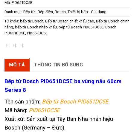
Mã:
PID651DC5E
Danh mục:
Bếp từ - Bếp điện
,
Bosch
,
Thiết bị bếp - Gia dụng
Từ khóa:
bếp từ Bosch
,
Bếp từ Bosch chiết khấu cao
,
Bếp từ Bosch chính
hãng
,
bếp từ Bosch nhập khẩu
,
bếp từ Bosch PID651DC5E
,
Bosch
PID651DC5E
,
PID651DC5E
MÔ TẢ
THÔNG TIN BỔ SUNG
Bếp từ Bosch PID651DC5E ba vùng nấu 60cm
Series 8
Tên sản phẩm:
Bếp từ
Bosch PID651DC5E
Mã hàng:
PID651DC5E
Xuất xứ: Sản xuất tại Tây Ban Nha nhãn hiệu
Bosch (Germany – Đức).