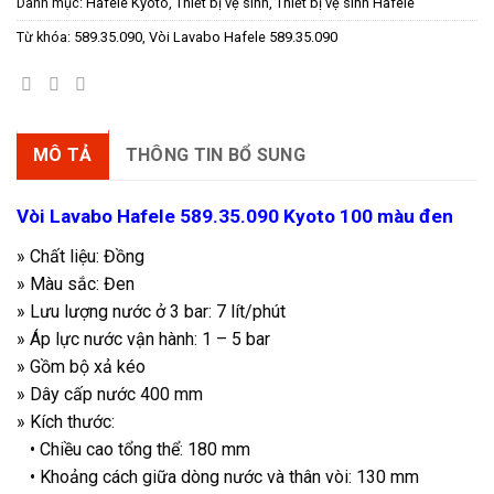
5.618.500 ₫.
là:
Danh mục:
Hafele Kyoto
,
Thiết bị vệ sinh
,
Thiết bị vệ sinh Hafele
3.932.950 ₫.
Từ khóa:
589.35.090
,
Vòi Lavabo Hafele 589.35.090
MÔ TẢ
THÔNG TIN BỔ SUNG
Vòi Lavabo Hafele 589.35.090 Kyoto 100 màu đen
»
Chất liệu: Đồng
»
Màu sắc: Đen
»
Lưu lượng nước ở 3 bar: 7 lít/phút
»
Áp lực nước vận hành: 1 – 5 bar
»
Gồm bộ xả kéo
»
Dây cấp nước 400 mm
»
Kích thước:
• Chiều cao tổng thể: 180 mm
• Khoảng cách giữa dòng nước và thân vòi: 130 mm