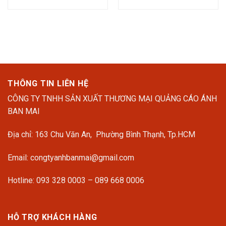
gốc
hiện
gốc
hiện
là:
tại
là:
tại
11.235.000 ₫.
là:
12.390.600 ₫.
là:
8.426.250 ₫.
8.673
THÔNG TIN LIÊN HỆ
CÔNG TY TNHH SẢN XUẤT THƯƠNG MẠI QUẢNG CÁO ÁNH
BAN MAI
Địa chỉ: 163 Chu Văn An, Phường Bình Thạnh, Tp.HCM
Email: congtyanhbanmai@gmail.com
Hotline: 093 328 0003 – 089 668 0006
HỖ TRỢ KHÁCH HÀNG