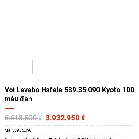
Vòi Lavabo Hafele 589.35.090 Kyoto 100
màu đen
Giá
Giá
5.618.500
₫
3.932.950
₫
gốc
hiện
Mã:
589.35.090
là:
tại