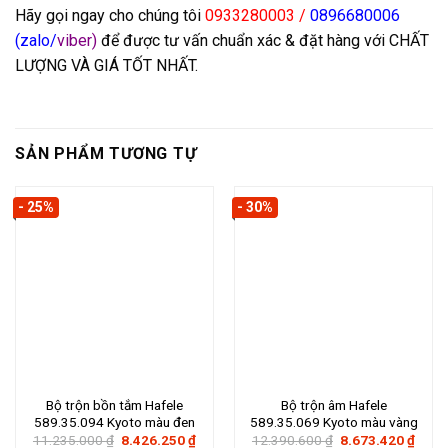
Hãy gọi ngay cho chúng tôi
0933280003 /
0896680006
(zalo/
viber)
để được tư vấn chuẩn xác & đặt hàng với CHẤT
LƯỢNG VÀ GIÁ TỐT NHẤT.
SẢN PHẨM TƯƠNG TỰ
- 25%
- 30%
Bộ trộn bồn tắm Hafele
Bộ trộn âm Hafele
589.35.094 Kyoto màu đen
589.35.069 Kyoto màu vàng
Giá
Giá
Giá
Giá
11.235.000
₫
8.426.250
₫
12.390.600
₫
8.673.420
₫