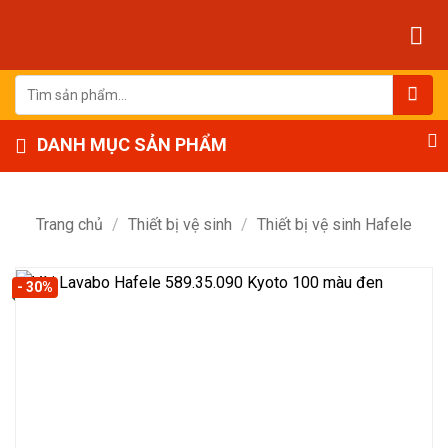
Bỏ
qua
nội
dung
Tìm
kiếm:
DANH MỤC SẢN PHẨM
Trang chủ
/
Thiết bị vệ sinh
/
Thiết bị vệ sinh Hafele
- 30%