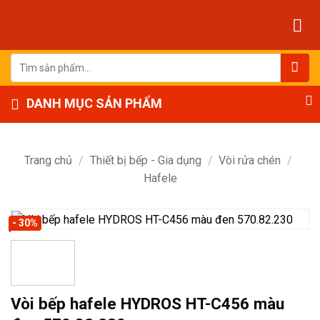
Bỏ
qua
nội
dung
Tìm
kiếm:
DANH MỤC SẢN PHẨM
Trang chủ
/
Thiết bị bếp - Gia dụng
/
Vòi rửa chén
/
Hafele
- 30%
Vòi bếp hafele HYDROS HT-C456 màu