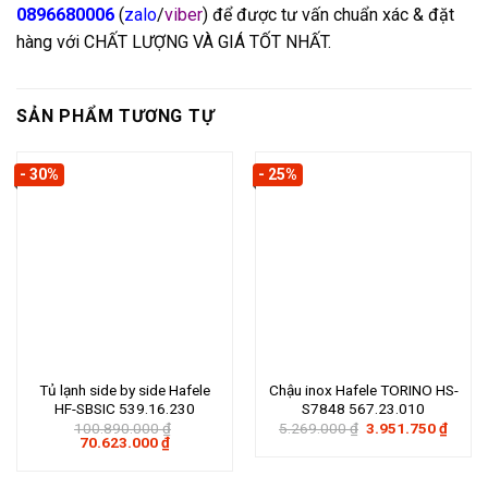
0896680006
(
zalo
/
viber
) để được tư vấn chuẩn xác & đặt
hàng với CHẤT LƯỢNG VÀ GIÁ TỐT NHẤT.
SẢN PHẨM TƯƠNG TỰ
- 30%
- 25%
Tủ lạnh side by side Hafele
Chậu inox Hafele TORINO HS-
HF-SBSIC 539.16.230
S7848 567.23.010
Giá
Giá
100.890.000
₫
5.269.000
₫
3.951.750
₫
Giá
Giá
gốc
hiện
70.623.000
₫
gốc
hiện
là:
tại
là:
tại
5.269.000 ₫.
là:
100.890.000 ₫.
là:
3.951