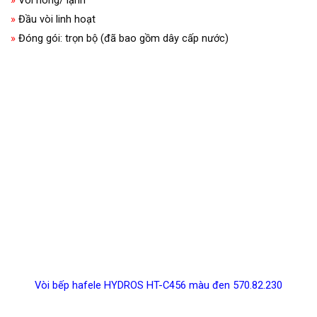
»
Vòi nóng/ lạnh
»
Đầu vòi linh hoạt
»
Đóng gói: trọn bộ (đã bao gồm dây cấp nước)
Vòi bếp hafele HYDROS HT-C456 màu đen 570.82.230