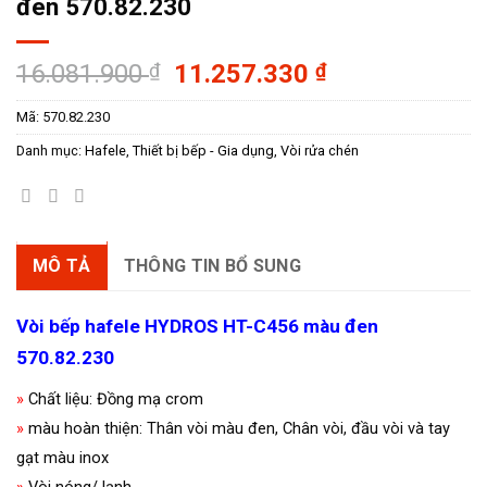
đen 570.82.230
Giá
Giá
16.081.900
₫
11.257.330
₫
gốc
hiện
Mã:
570.82.230
là:
tại
16.081.900 ₫.
là:
Danh mục:
Hafele
,
Thiết bị bếp - Gia dụng
,
Vòi rửa chén
11.257.330 ₫
MÔ TẢ
THÔNG TIN BỔ SUNG
Vòi bếp hafele HYDROS HT-C456 màu đen
570.82.230
»
Chất liệu: Đồng mạ crom
»
màu hoàn thiện: Thân vòi màu đen, Chân vòi, đầu vòi và tay
gạt màu inox