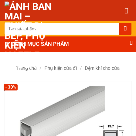
Bỏ
qua
nội
dung
Tìm
kiếm:
DANH MỤC SẢN PHẨM
Trang chủ
/
Phụ kiện cửa đi
/
Đệm khí cho cửa
- 30%