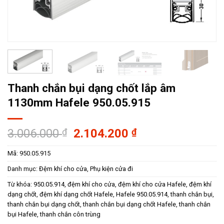
Thanh chắn bụi dạng chốt lắp âm
1130mm Hafele 950.05.915
Giá
Giá
3.006.000
₫
2.104.200
₫
gốc
hiện
Mã:
950.05.915
là:
tại
3.006.000 ₫.
là:
Danh mục:
Đệm khí cho cửa
,
Phụ kiện cửa đi
2.104.200 ₫.
Từ khóa:
950.05.914
,
đệm khí cho cửa
,
đệm khí cho cửa Hafele
,
đệm khí
dạng chốt
,
đệm khí dạng chốt Hafele
,
Hafele 950.05.914
,
thanh chắn bụi
,
thanh chắn bụi dạng chốt
,
thanh chắn bụi dạng chốt Hafele
,
thanh chắn
bụi Hafele
,
thanh chắn côn trùng