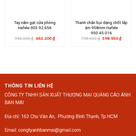
Tay nắm gạt cửa phòng
Thanh chắn bụi dạng chốt lắp
Hafele 903.92.656
âm 958mm Hafele
950.45.016
Giá
Giá
Giá
Giá
946.000
₫
662.200
₫
798.600
₫
598.950
₫
gốc
hiện
gốc
hiện
là:
tại
là:
tại
946.000 ₫.
là:
798.600 ₫.
là:
662.200 ₫.
598.950
THÔNG TIN LIÊN HỆ
CÔNG TY TNHH SẢN XUẤT THƯƠNG MẠI QUẢNG CÁO ÁNH
BAN MAI
Địa chỉ: 163 Chu Văn An, Phường Bình Thạnh, Tp.HCM
Email: congtyanhbanmai@gmail.com