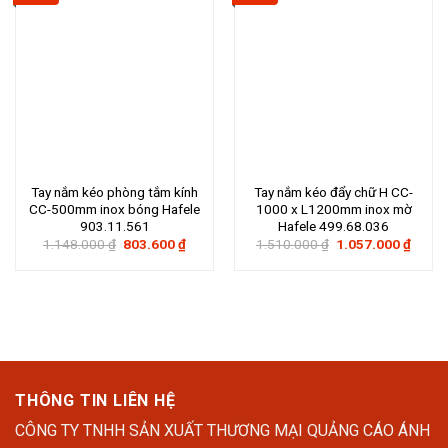
Tay nắm kéo phòng tắm kính
Tay nắm kéo đẩy chữ H CC-
CC-500mm inox bóng Hafele
1000 x L1200mm inox mờ
903.11.561
Hafele 499.68.036
Giá
Giá
Giá
Giá
1.148.000
₫
803.600
₫
1.510.000
₫
1.057.000
₫
gốc
hiện
gốc
hiện
là:
tại
là:
tại
1.148.000 ₫.
là:
1.510.000 ₫.
là:
803.600 ₫.
1.057
THÔNG TIN LIÊN HỆ
CÔNG TY TNHH SẢN XUẤT THƯƠNG MẠI QUẢNG CÁO ÁNH