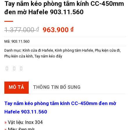
Tay nắm kéo phòng tắm kính CC-450mm
đen mờ Hafele 903.11.560
Giá
Giá
1.377.000
₫
963.900
₫
gốc
hiện
Mã:
903.11.560
là:
tại
1.377.000 ₫.
là:
Danh mục:
Kính cửa đi Hafele
,
Kính phòng tắm Hafele
,
Phụ kiện cửa đi
,
963.900 ₫.
Phụ kiện cửa kính
,
Tay nắm kéo đẩy
MÔ TẢ
THÔNG TIN BỔ SUNG
Tay nắm kéo phòng tắm kính CC-450mm đen mờ
Hafele 903.11.560
»
Vật liệu: Inox 304
»
Màu: Đen mờ