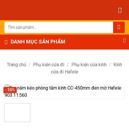
Bỏ
qua
nội
dung
Tìm
kiếm:
DANH MỤC SẢN PHẨM
Trang chủ
/
Phụ kiện cửa đi
/
Phụ kiện cửa kính
/
Kính
cửa đi Hafele
- 30%