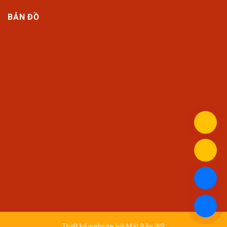
BẢN ĐỒ
Thiết kế website bởi
Mắt Bão WS