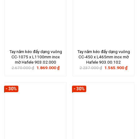
Tay nắm kéo đẩy dạng vuông
Tay nắm kéo đẩy dạng vuông
CC-1075 x L1100mm inox
CC-450 x L465mm inox mờ
mờ Hafele 903.02.000
Hafele 903.00.102
Giá
Giá
Giá
Giá
2.670.000
₫
1.869.000
₫
2.237.000
₫
1.565.900
₫
gốc
hiện
gốc
hiện
là:
tại
là:
tại
2.670.000 ₫.
là:
2.237.000 ₫.
là:
1.869.000 ₫.
1.565
- 30%
- 30%