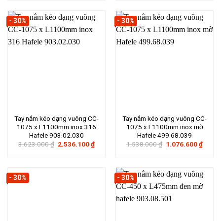
2.499.000 ₫.
là:
3.698.000 ₫.
là:
1.749.300 ₫.
2.588
- 30%
- 30%
Tay nắm kéo dạng vuông CC-
Tay nắm kéo dạng vuông CC-
1075 x L1100mm inox 316
1075 x L1100mm inox mờ
Hafele 903.02.030
Hafele 499.68.039
Giá
Giá
Giá
Giá
3.623.000
₫
2.536.100
₫
1.538.000
₫
1.076.600
₫
gốc
hiện
gốc
hiện
là:
tại
là:
tại
3.623.000 ₫.
là:
1.538.000 ₫.
là:
2.536.100 ₫.
1.076
- 30%
- 30%