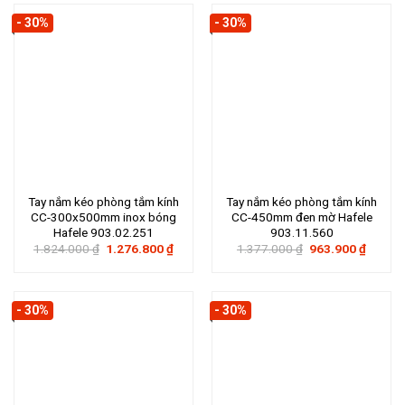
905.100 ₫.
724.50
- 30%
- 30%
Tay nắm kéo phòng tắm kính
Tay nắm kéo phòng tắm kính
CC-300x500mm inox bóng
CC-450mm đen mờ Hafele
Hafele 903.02.251
903.11.560
Giá
Giá
Giá
Giá
1.824.000
₫
1.276.800
₫
1.377.000
₫
963.900
₫
gốc
hiện
gốc
hiện
là:
tại
là:
tại
1.824.000 ₫.
là:
1.377.000 ₫.
là:
1.276.800 ₫.
963.90
- 30%
- 30%