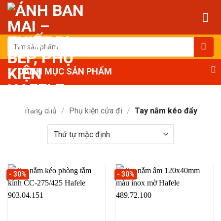
Bỏ
qua
nội
dung
Tìm
kiếm:
DANH MỤC SẢN PHẨM
Trang chủ
/
Phụ kiện cửa đi
/
Tay nắm kéo đẩy
- 30%
- 30%