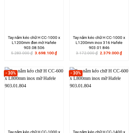
Tay nắm kéo chữ H CC-1000 x
Tay nắm kéo chữ H CC-1000 x
L1200mm đen mờ Hafele
L1200mm inox 316 Hafele
903.08.506
903.01.846
Giá
Giá
Giá
Giá
5.283.000
₫
3.698.100
₫
3.172.000
₫
2.379.000
₫
gốc
hiện
gốc
hiện
là:
tại
là:
tại
5.283.000 ₫.
là:
3.172.000 ₫.
là:
3.698.100 ₫.
2.379
- 30%
- 30%
Tay nắm kéo chữ H CC-1000 x
Tay nắm kéo chữ H CC-1400 x