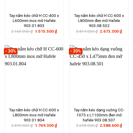
Tay nắm kéo chữ H CC-400 x
Tay nắm kéo chữ H CC-600 x
L600mm inox mờ Hafele
L800mm đen mờ Hafele
903.01.803
903.08.502
Giá
Giá
Giá
Giá
2.165.000
₫
1.515.500
₫
3.819.000
₫
2.673.300
₫
gốc
hiện
gốc
hiện
là:
tại
là:
tại
2.165.000 ₫.
là:
3.819.000 ₫.
là:
1.515.500 ₫.
2.673
- 30%
- 30%
Tay nắm kéo chữ H CC-600 x
Tay nắm kéo dạng vuông CC-
L800mm inox mờ Hafele
1075 x L1100mm đen mờ
903.01.804
hafele 903.08.507
Giá
Giá
Giá
Giá
2.499.000
₫
1.749.300
₫
3.698.000
₫
2.588.600
₫
gốc
hiện
gốc
hiện
là:
tại
là:
tại