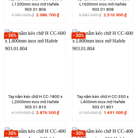
L1200mm inox mờ Hafele
L1600mm inox mờ Hafele
903.01.806
903.01.808
Giá
Giá
Giá
Giá
2.981.000
₫
2.086.700
₫
3.587.000
₫
2.510.900
₫
gốc
hiện
gốc
hiện
là:
tại
là:
tại
2.981.000 ₫.
là:
3.587.000 ₫.
là:
2.086.700 ₫.
2.510
- 30%
- 30%
Tay nắm kéo chữ H CC-1800 x
Tay nắm kéo chữ H CC-300 x
L2000mm inox mờ Hafele
L400mm inox mờ Hafele
903.01.810
903.01.801
Giá
Giá
Giá
Giá
4.109.000
₫
2.876.300
₫
2.130.000
₫
1.491.000
₫
gốc
hiện
gốc
hiện
là:
tại
là:
tại
4.109.000 ₫.
là:
2.130.000 ₫.
là:
2.876.300 ₫.
1.491
- 30%
- 30%