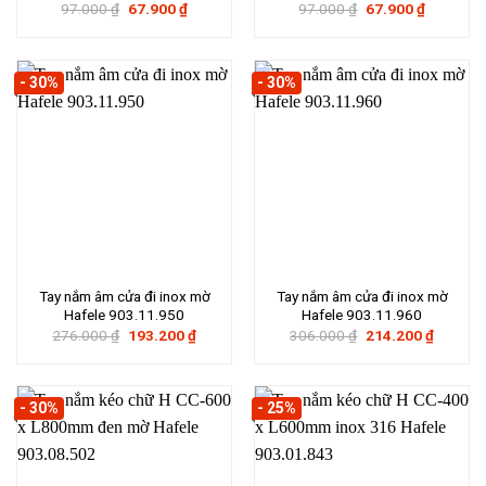
Giá
Giá
Giá
Giá
97.000
₫
67.900
₫
97.000
₫
67.900
₫
gốc
hiện
gốc
hiện
là:
tại
là:
tại
97.000 ₫.
là:
97.000 ₫.
là:
67.900 ₫.
67.900 ₫.
- 30%
- 30%
Tay nắm âm cửa đi inox mờ
Tay nắm âm cửa đi inox mờ
Hafele 903.11.950
Hafele 903.11.960
Giá
Giá
Giá
Giá
276.000
₫
193.200
₫
306.000
₫
214.200
₫
gốc
hiện
gốc
hiện
là:
tại
là:
tại
276.000 ₫.
là:
306.000 ₫.
là:
193.200 ₫.
214.200
- 30%
- 25%