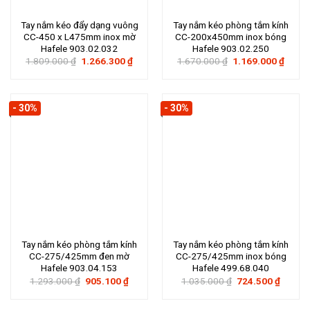
Tay nắm kéo đẩy dạng vuông
Tay nắm kéo phòng tắm kính
CC-450 x L475mm inox mờ
CC-200x450mm inox bóng
Hafele 903.02.032
Hafele 903.02.250
Giá
Giá
Giá
Giá
1.809.000
₫
1.266.300
₫
1.670.000
₫
1.169.000
₫
gốc
hiện
gốc
hiện
là:
tại
là:
tại
1.809.000 ₫.
là:
1.670.000 ₫.
là:
1.266.300 ₫.
1.169
- 30%
- 30%
Tay nắm kéo phòng tắm kính
Tay nắm kéo phòng tắm kính
CC-275/425mm đen mờ
CC-275/425mm inox bóng
Hafele 903.04.153
Hafele 499.68.040
Giá
Giá
Giá
Giá
1.293.000
₫
905.100
₫
1.035.000
₫
724.500
₫
gốc
hiện
gốc
hiện
là:
tại
là:
tại
1.293.000 ₫.
là:
1.035.000 ₫.
là: