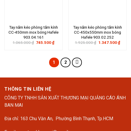
Tay nắm kéo phòng tắm kính
Tay nắm kéo phòng tắm kính
CC-450mm inox bóng Hafele
CC-450x550mm inox bóng
903.04.161
Hafele 903.02.252
Giá
Giá
Giá
Giá
1.065.000
₫
745.500
₫
1.925.000
₫
1.347.500
₫
gốc
hiện
gốc
hiện
là:
tại
là:
tại
1.065.000 ₫.
là:
1.925.000 ₫.
là:
745.500 ₫.
1.347
1
2
THÔNG TIN LIÊN HỆ
CÔNG TY TNHH SẢN XUẤT THƯƠNG MẠI QUẢNG CÁO ÁNH
BAN MAI
Địa chỉ: 163 Chu Văn An, Phường Bình Thạnh, Tp.HCM