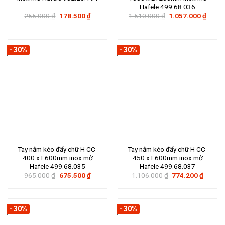
Hafele 499.68.036
Giá
Giá
Giá
Giá
255.000
₫
178.500
₫
1.510.000
₫
1.057.000
₫
gốc
hiện
gốc
hiện
là:
tại
là:
tại
255.000 ₫.
là:
1.510.000 ₫.
là:
178.500 ₫.
1.057
- 30%
- 30%
Tay nắm kéo đẩy chữ H CC-
Tay nắm kéo đẩy chữ H CC-
400 x L600mm inox mờ
450 x L600mm inox mờ
Hafele 499.68.035
Hafele 499.68.037
Giá
Giá
Giá
Giá
965.000
₫
675.500
₫
1.106.000
₫
774.200
₫
gốc
hiện
gốc
hiện
là:
tại
là:
tại
965.000 ₫.
là:
1.106.000 ₫.
là:
675.500 ₫.
774.20
- 30%
- 30%