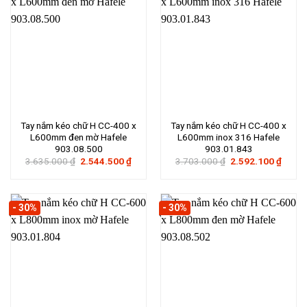
Tay nắm kéo chữ H CC-400 x
Tay nắm kéo chữ H CC-400 x
L600mm đen mờ Hafele
L600mm inox 316 Hafele
903.08.500
903.01.843
Giá
Giá
Giá
Giá
3.635.000
₫
2.544.500
₫
3.703.000
₫
2.592.100
₫
gốc
hiện
gốc
hiện
là:
tại
là:
tại
3.635.000 ₫.
là:
3.703.000 ₫.
là:
2.544.500 ₫.
2.592
- 30%
- 30%