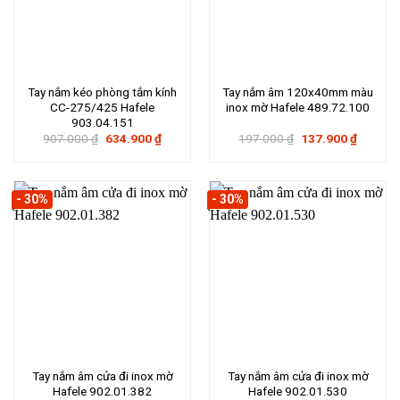
Tay nắm kéo phòng tắm kính
Tay nắm âm 120x40mm màu
CC-275/425 Hafele
inox mờ Hafele 489.72.100
903.04.151
Giá
Giá
Giá
Giá
907.000
₫
634.900
₫
197.000
₫
137.900
₫
gốc
hiện
gốc
hiện
là:
tại
là:
tại
907.000 ₫.
là:
197.000 ₫.
là:
634.900 ₫.
137.900
- 30%
- 30%
Tay nắm âm cửa đi inox mờ
Tay nắm âm cửa đi inox mờ
Hafele 902.01.382
Hafele 902.01.530