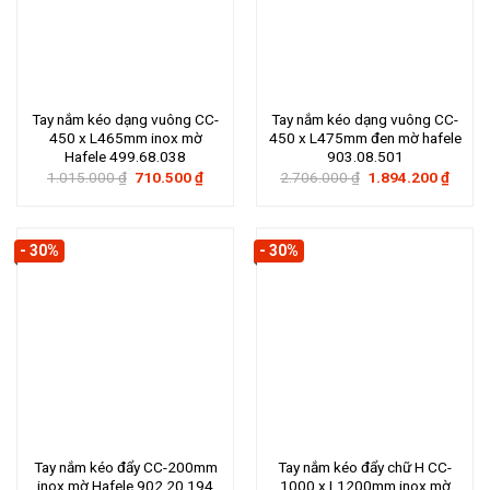
Tay nắm kéo dạng vuông CC-
Tay nắm kéo dạng vuông CC-
450 x L465mm inox mờ
450 x L475mm đen mờ hafele
Hafele 499.68.038
903.08.501
Giá
Giá
Giá
Giá
1.015.000
₫
710.500
₫
2.706.000
₫
1.894.200
₫
gốc
hiện
gốc
hiện
là:
tại
là:
tại
1.015.000 ₫.
là:
2.706.000 ₫.
là:
710.500 ₫.
1.894
- 30%
- 30%
Tay nắm kéo đẩy CC-200mm
Tay nắm kéo đẩy chữ H CC-
inox mờ Hafele 902.20.194
1000 x L1200mm inox mờ