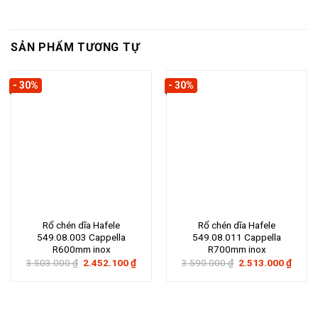
SẢN PHẨM TƯƠNG TỰ
- 30%
- 30%
Rổ chén dĩa Hafele
Rổ chén dĩa Hafele
549.08.003 Cappella
549.08.011 Cappella
R600mm inox
R700mm inox
Giá
Giá
Giá
Giá
3.503.000
₫
2.452.100
₫
3.590.000
₫
2.513.000
₫
gốc
hiện
gốc
hiện
là:
tại
là:
tại
3.503.000 ₫.
là:
3.590.000 ₫.
là:
2.452.100 ₫.
2.513