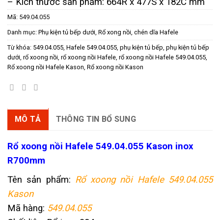
– Kích thước sản phẩm: 664R x 477S x 182C mm
Mã:
549.04.055
Danh mục:
Phụ kiện tủ bếp dưới
,
Rổ xong nồi, chén dĩa Hafele
Từ khóa:
549.04.055
,
Hafele 549.04.055
,
phụ kiện tủ bếp
,
phụ kiện tủ bếp
dưới
,
rổ xoong nồi
,
rổ xoong nồi Hafele
,
rổ xoong nồi Hafele 549.04.055
,
Rổ xoong nồi Hafele Kason
,
Rổ xoong nồi Kason
MÔ TẢ
THÔNG TIN BỔ SUNG
R
ổ xoong nồi Hafele 549.04.055 Kason inox
R700mm
Tên sản phẩm:
Rổ xoong nồi Hafele 549.04.055
Kason
Mã hàng:
549.04.055