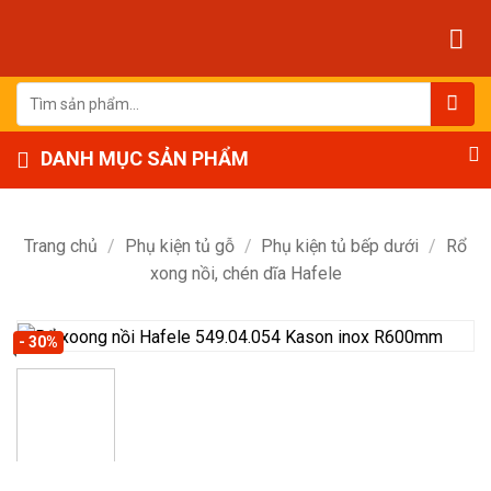
Bỏ
qua
nội
dung
Tìm
kiếm:
DANH MỤC SẢN PHẨM
Trang chủ
/
Phụ kiện tủ gỗ
/
Phụ kiện tủ bếp dưới
/
Rổ
xong nồi, chén dĩa Hafele
- 30%