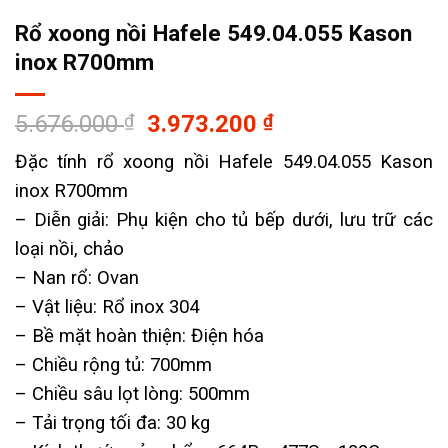
Rổ xoong nồi Hafele 549.04.055 Kason
inox R700mm
Giá
Giá
5.676.000
₫
3.973.200
₫
gốc
hiện
Đặc tính rổ xoong nồi Hafele 549.04.055 Kason
là:
tại
inox R700mm
5.676.000 ₫.
là:
3.973.200 ₫.
– ​Diễn giải: Phụ kiện cho tủ bếp dưới, lưu trữ các
loại nồi, chảo
– Nan rổ: Ovan
– Vật liệu: Rổ inox 304
– Bề mặt hoàn thiện: Điện hóa
– Chiều rộng tủ: 700mm
– Chiều sâu lọt lòng: 500mm
– Tải trọng tối đa: 30 kg