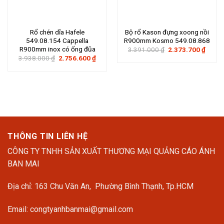
Rổ chén dĩa Hafele
Bộ rổ Kason đựng xoong nồi
549.08.154 Cappella
R900mm Kosmo 549.08.868
R900mm inox có ống đũa
Giá
Giá
3.391.000
₫
2.373.700
₫
gốc
hiện
Giá
Giá
3.938.000
₫
2.756.600
₫
là:
tại
gốc
hiện
3.391.000 ₫.
là:
là:
tại
2.373
3.938.000 ₫.
là:
2.756.600 ₫.
THÔNG TIN LIÊN HỆ
CÔNG TY TNHH SẢN XUẤT THƯƠNG MẠI QUẢNG CÁO ÁNH
BAN MAI
Địa chỉ: 163 Chu Văn An, Phường Bình Thạnh, Tp.HCM
Email: congtyanhbanmai@gmail.com