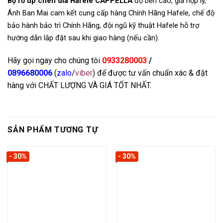
Bộ rổ úp chén dĩa Hafele CAPPELLA
độ bền cao, giá hợp lý,
Ánh Ban Mai cam kết cung cấp hàng Chính Hãng Hafele, chế độ
bảo hành bảo trì Chính Hãng, đội ngũ kỹ thuật Hafele hỗ trợ
hướng dẫn lắp đặt sau khi giao hàng (nếu cần).
Hãy gọi ngay cho chúng tôi
0933280003
/
0896680006
(
zalo
/
viber
) để được tư vấn chuẩn xác & đặt
hàng với CHẤT LƯỢNG VÀ GIÁ TỐT NHẤT.
SẢN PHẨM TƯƠNG TỰ
- 30%
- 30%