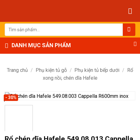
Bỏ
qua
nội
dung
Tìm
kiếm:
DANH MỤC SẢN PHẨM
Trang chủ
/
Phụ kiện tủ gỗ
/
Phụ kiện tủ bếp dưới
/
Rổ
xong nồi, chén dĩa Hafele
- 30%
Rổ chén dĩa Hafele 549.08.013 Cappella