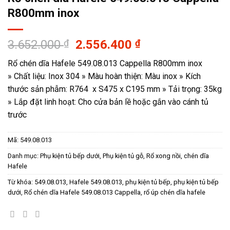
R800mm inox
Giá
Giá
3.652.000
₫
2.556.400
₫
gốc
hiện
Rổ chén dĩa Hafele 549.08.013 Cappella R800mm inox
là:
tại
» Chất liệu: Inox 304 » Màu hoàn thiện: Màu inox » Kích
3.652.000 ₫.
là:
thước sản phẫm: R764 x S475 x C195 mm » Tải trọng: 35kg
2.556.400 ₫.
» Lắp đặt linh hoạt: Cho cửa bản lề hoặc gắn vào cánh tủ
trước
Mã:
549.08.013
Danh mục:
Phụ kiện tủ bếp dưới
,
Phụ kiện tủ gỗ
,
Rổ xong nồi, chén dĩa
Hafele
Từ khóa:
549.08.013
,
Hafele 549.08.013
,
phụ kiện tủ bếp
,
phụ kiện tủ bếp
dưới
,
Rổ chén dĩa Hafele 549.08.013 Cappella
,
rổ úp chén dĩa hafele