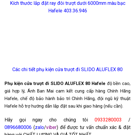
Kích thước lắp đặt ray đôi trượt dưới 6000mm màu bạc
Hafele 403.36.946
Các chi tiết phụ kiện cửa trượt đi SLIDO ALUFLEX 80
Phụ kiện cửa trượt đi SLIDO ALUFLEX 80 Hafele
độ bền cao,
giá hợp lý,
Ánh Ban Mai cam kết cung
cấp hàng Chính Hãng
Hafele, chế độ bảo hành bảo trì Chính Hãng, đội ngũ kỹ thuật
Hafele hỗ trợ hướng dẫn lắp đặt sau khi giao hàng (nếu cần).
Hãy gọi ngay cho chúng tôi
0933280003
/
0
896680006
(
zalo
/
viber
) để được tư vấn chuẩn xác & đặt
hàng với CHẤT LƯỢNG VÀ GIÁ TỐT NHẤT.