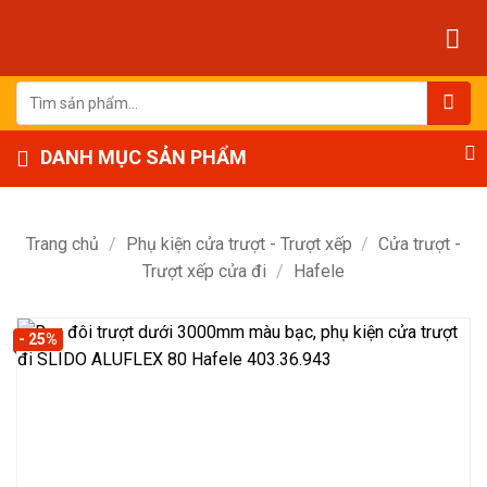
Bỏ
qua
nội
dung
Tìm
kiếm:
DANH MỤC SẢN PHẨM
Trang chủ
/
Phụ kiện cửa trượt - Trượt xếp
/
Cửa trượt -
Trượt xếp cửa đi
/
Hafele
- 25%