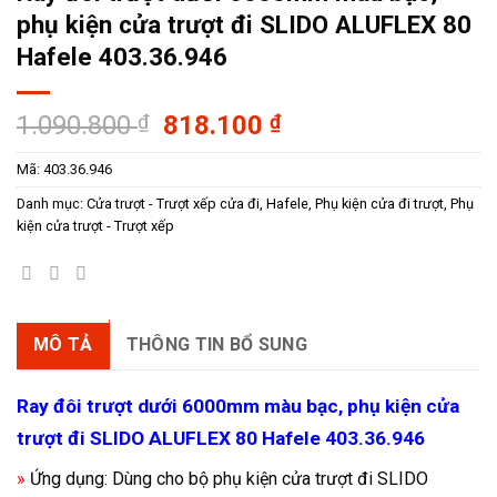
phụ kiện cửa trượt đi SLIDO ALUFLEX 80
Hafele 403.36.946
Giá
Giá
1.090.800
₫
818.100
₫
gốc
hiện
Mã:
403.36.946
là:
tại
1.090.800 ₫.
là:
Danh mục:
Cửa trượt - Trượt xếp cửa đi
,
Hafele
,
Phụ kiện cửa đi trượt
,
Phụ
818.100 ₫.
kiện cửa trượt - Trượt xếp
MÔ TẢ
THÔNG TIN BỔ SUNG
Ray đôi trượt dưới 6000mm màu bạc, phụ kiện cửa
trượt đi SLIDO ALUFLEX 80 Hafele 403.36.946
»
Ứng dụng: Dùng cho bộ phụ kiện cửa trượt đi SLIDO