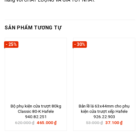
SẢN PHẨM TƯƠNG TỰ
- 25%
- 30%
Bộ phụ kiện cửa trượt 80kg
Bản lề lá 63x44mm cho phụ
Classic 80-K Hafele
kiện cửa trượt xếp Hafele
940.82.251
926.22.903
Giá
Giá
Giá
Giá
620.000
₫
465.000
₫
53.000
₫
37.100
₫
gốc
hiện
gốc
hiện
là:
tại
là:
tại
620.000 ₫.
là:
53.000 ₫.
là:
465.000 ₫.
37.100 ₫.