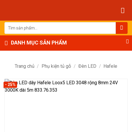
Bỏ
qua
nội
dung
Tìm
kiếm:
DANH MỤC SẢN PHẨM
Trang chủ
/
Phụ kiện tủ gỗ
/
Đèn LED
/
Hafele
- 25%