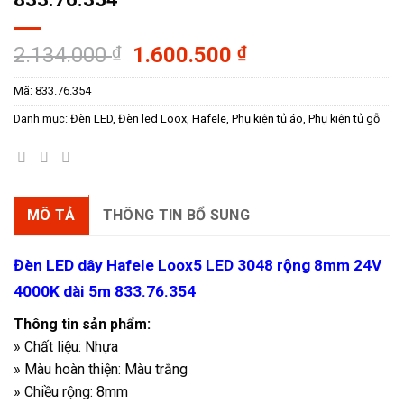
Giá
Giá
2.134.000
₫
1.600.500
₫
gốc
hiện
Mã:
833.76.354
là:
tại
2.134.000 ₫.
là:
Danh mục:
Đèn LED
,
Đèn led Loox
,
Hafele
,
Phụ kiện tủ áo
,
Phụ kiện tủ gỗ
1.600.500 ₫.
MÔ TẢ
THÔNG TIN BỔ SUNG
Đèn LED dây Hafele Loox5 LED 3048 rộng 8mm 24V
4000K dài 5m 833.76.354
Thông tin sản phẩm:
» Chất liệu: Nhựa
» Màu hoàn thiện: Màu trắng
» Chiều rộng: 8mm