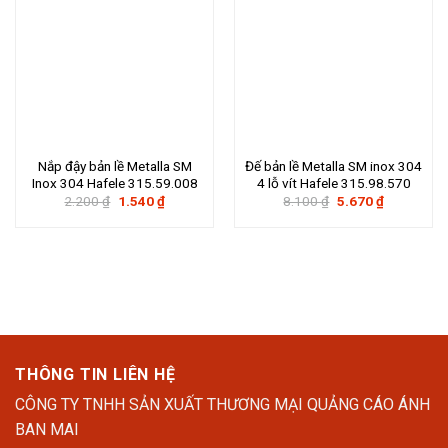
Nắp đậy bản lề Metalla SM
Đế bản lề Metalla SM inox 304
Inox 304 Hafele 315.59.008
4 lỗ vít Hafele 315.98.570
Giá
Giá
Giá
Giá
2.200
₫
1.540
₫
8.100
₫
5.670
₫
gốc
hiện
gốc
hiện
là:
tại
là:
tại
2.200 ₫.
là:
8.100 ₫.
là:
1.540 ₫.
5.670 ₫.
THÔNG TIN LIÊN HỆ
CÔNG TY TNHH SẢN XUẤT THƯƠNG MẠI QUẢNG CÁO ÁNH
BAN MAI