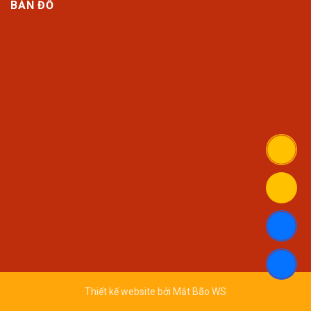
BẢN ĐỒ
Thiết kế website bởi
Mắt Bão WS