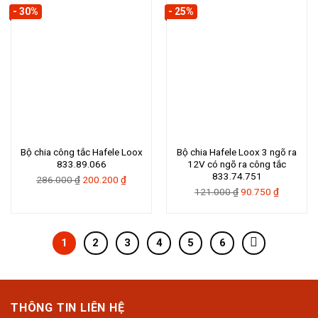
175.000 ₫.
là:
175.000 ₫.
là:
- 30%
- 25%
131.250 ₫.
131.250 
Bộ chia công tắc Hafele Loox
Bộ chia Hafele Loox 3 ngõ ra
833.89.066
12V có ngõ ra công tắc
833.74.751
Giá
Giá
286.000
₫
200.200
₫
Giá
Giá
121.000
₫
90.750
₫
gốc
hiện
gốc
hiện
là:
tại
là:
tại
286.000 ₫.
là:
121.000 ₫.
là:
200.200 ₫.
1
2
3
4
5
6
90.750 ₫
THÔNG TIN LIÊN HỆ