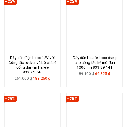
- 25%
- 25%
202.500 ₫.
Dây dẫn điện Loox 12V với
Dây dẫn Halafe Loox dùng
Công tắc rocker và bộ chia 6
cho công tắc hệ mô-đun
cổng dài 4m Hafele
1000mm 833.89.141
833.74.746
Giá
Giá
89.100
₫
66.825
₫
Giá
Giá
251.000
₫
188.250
₫
gốc
hiện
gốc
hiện
là:
tại
là:
tại
89.100 ₫.
là:
251.000 ₫.
là:
66.825 ₫.
- 25%
- 25%
188.250 ₫.