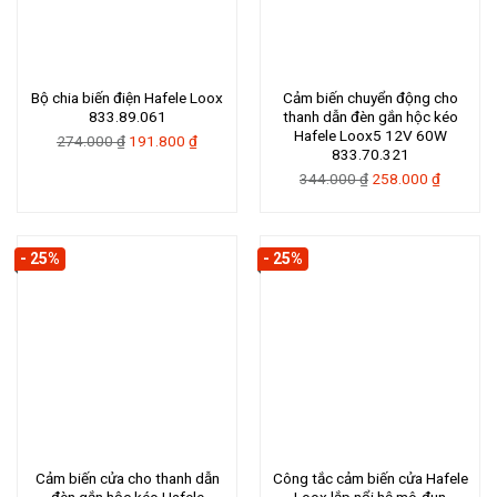
Bộ chia biến điện Hafele Loox
Cảm biến chuyển động cho
833.89.061
thanh dẫn đèn gắn hộc kéo
Hafele Loox5 12V 60W
Giá
Giá
274.000
₫
191.800
₫
833.70.321
gốc
hiện
Giá
Giá
344.000
₫
258.000
₫
là:
tại
gốc
hiện
274.000 ₫.
là:
là:
tại
191.800 ₫.
344.000 ₫.
là:
- 25%
- 25%
258.000 
Cảm biến cửa cho thanh dẫn
Công tắc cảm biến cửa Hafele
đèn gắn hộc kéo Hafele
Loox lắp nổi hệ mô-đun