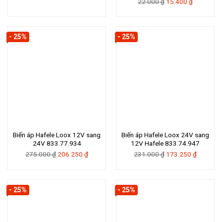
Giá
Giá
22.000
₫
15.400
₫
gốc
hiện
gốc
hiện
là:
tại
là:
tại
38.500 ₫.
là:
22.000 ₫.
là:
28.875 ₫.
- 25%
- 25%
15.400 ₫.
Biến áp Hafele Loox 12V sang
Biến áp Hafele Loox 24V sang
24V 833.77.934
12V Hafele 833.74.947
Giá
Giá
Giá
Giá
275.000
₫
206.250
₫
231.000
₫
173.250
₫
gốc
hiện
gốc
hiện
là:
tại
là:
tại
275.000 ₫.
là:
231.000 ₫.
là:
- 25%
- 25%
206.250 ₫.
173.250 