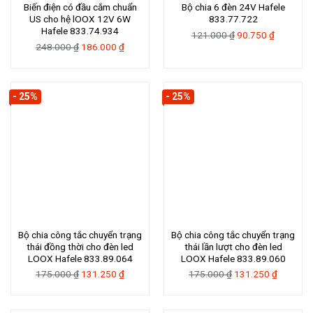
Biến điện có đầu cắm chuẩn
Bộ chia 6 đèn 24V Hafele
US cho hệ lOOX 12V 6W
833.77.722
Hafele 833.74.934
Giá
Giá
121.000
₫
90.750
₫
Giá
Giá
248.000
₫
186.000
₫
gốc
hiện
gốc
hiện
là:
tại
là:
tại
121.000 ₫.
là:
248.000 ₫.
là:
90.750 ₫
- 25%
- 25%
186.000 ₫.
Bộ chia công tắc chuyển trạng
Bộ chia công tắc chuyển trạng
thái đồng thời cho đèn led
thái lần lượt cho đèn led
LOOX Hafele 833.89.064
LOOX Hafele 833.89.060
Giá
Giá
Giá
Giá
175.000
₫
131.250
₫
175.000
₫
131.250
₫
gốc
hiện
gốc
hiện
là:
tại
là:
tại