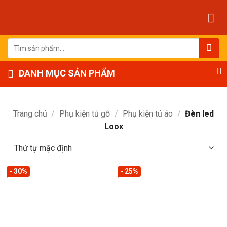
Bỏ
qua
nội
dung
Tìm
kiếm:
DANH MỤC SẢN PHẨM
Trang chủ
/
Phụ kiện tủ gỗ
/
Phụ kiện tủ áo
/
Đèn led
Loox
- 30%
- 25%