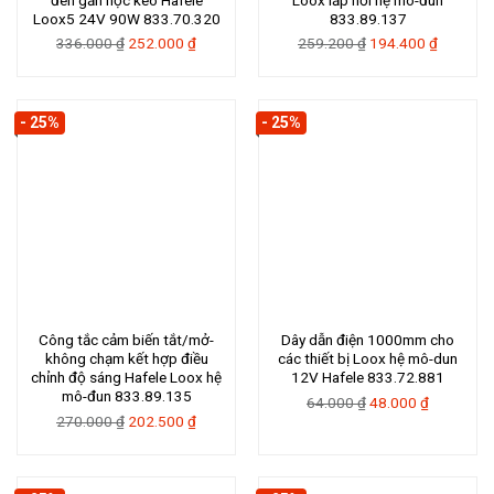
Loox5 24V 90W 833.70.320
833.89.137
Giá
Giá
Giá
Giá
336.000
₫
252.000
₫
259.200
₫
194.400
₫
gốc
hiện
gốc
hiện
là:
tại
là:
tại
336.000 ₫.
là:
259.200 ₫.
là:
- 25%
- 25%
252.000 ₫.
194.400 
Công tắc cảm biến tắt/mở-
Dây dẫn điện 1000mm cho
không chạm kết hợp điều
các thiết bị Loox hệ mô-dun
chỉnh độ sáng Hafele Loox hệ
12V Hafele 833.72.881
mô-đun 833.89.135
Giá
Giá
64.000
₫
48.000
₫
Giá
Giá
270.000
₫
202.500
₫
gốc
hiện
gốc
hiện
là:
tại
là:
tại
64.000 ₫.
là:
270.000 ₫.
là:
48.000 ₫.