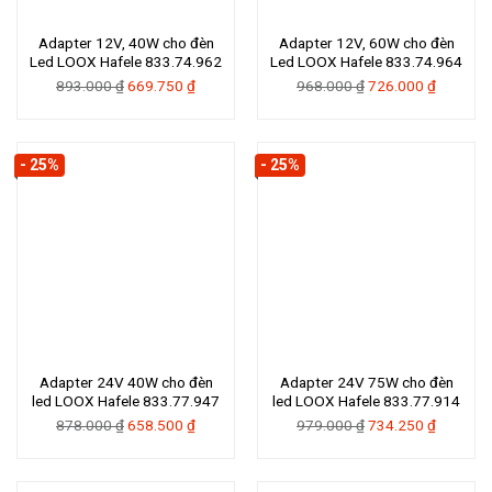
Adapter 12V, 40W cho đèn
Adapter 12V, 60W cho đèn
Led LOOX Hafele 833.74.962
Led LOOX Hafele 833.74.964
Giá
Giá
Giá
Giá
893.000
₫
669.750
₫
968.000
₫
726.000
₫
gốc
hiện
gốc
hiện
là:
tại
là:
tại
893.000 ₫.
là:
968.000 ₫.
là:
- 25%
- 25%
669.750 ₫.
726.000 
Adapter 24V 40W cho đèn
Adapter 24V 75W cho đèn
led LOOX Hafele 833.77.947
led LOOX Hafele 833.77.914
Giá
Giá
Giá
Giá
878.000
₫
658.500
₫
979.000
₫
734.250
₫
gốc
hiện
gốc
hiện
là:
tại
là:
tại