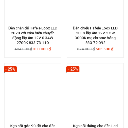
Đèn chân đế Hafele Loox LED
Đèn chiếu Hafele Loox LED
2028 với cảm biến chuyển
2039 lắp âm 12V 2.5W
động lắp âm 12V 0.34W
3000K mạ chrome bóng
2700K 833.73.110
833.72.092
Giá
Giá
Giá
Giá
404.000
₫
303.000
₫
674.000
₫
505.500
₫
gốc
hiện
gốc
hiện
là:
tại
là:
tại
404.000 ₫.
là:
674.000 ₫.
là:
- 25%
- 25%
303.000 ₫.
505.500 
Kẹp nối góc 90 độ cho đèn
Kẹp nối thẳng cho đèn Led