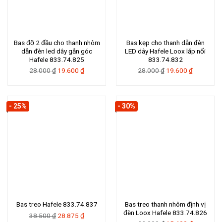
Bas đỡ 2 đầu cho thanh nhôm
Bas kẹp cho thanh dẫn đèn
dẫn đèn led dây gắn góc
LED dây Hafele Loox lắp nổi
Hafele 833.74.825
833.74.832
Giá
Giá
Giá
Giá
28.000
₫
19.600
₫
28.000
₫
19.600
₫
gốc
hiện
gốc
hiện
là:
tại
là:
tại
28.000 ₫.
là:
28.000 ₫.
là:
- 25%
- 30%
19.600 ₫.
19.600 ₫.
Bas treo thanh nhôm định vị
Bas treo Hafele 833.74.837
đèn Loox Hafele 833.74.826
Giá
Giá
38.500
₫
28.875
₫