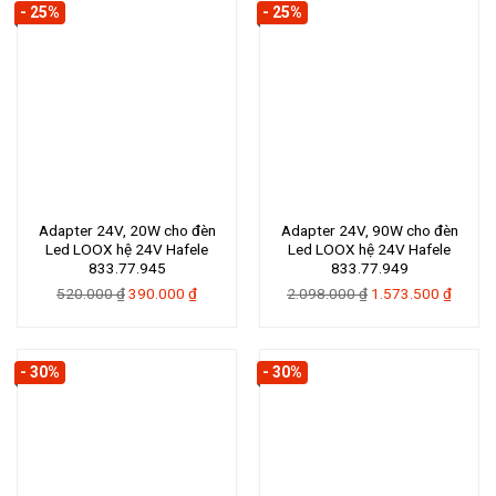
878.000 ₫.
là:
979.000 ₫.
là:
- 25%
- 25%
658.500 ₫.
734.250 
Adapter 24V, 20W cho đèn
Adapter 24V, 90W cho đèn
Led LOOX hệ 24V Hafele
Led LOOX hệ 24V Hafele
833.77.945
833.77.949
Giá
Giá
Giá
Giá
520.000
₫
390.000
₫
2.098.000
₫
1.573.500
₫
gốc
hiện
gốc
hiện
là:
tại
là:
tại
520.000 ₫.
là:
2.098.000 ₫.
là:
- 30%
- 30%
390.000 ₫.
1.573.