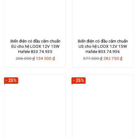
Biến điện có đầu cắm chuẩn
Biến điện có đầu cắm chuẩn
EU cho hệ LOOX 12V 15W
US cho hệ LOOX 12V 15W
Hafele 833.74.935
Hafele 833.74.936
Giá
Giá
Giá
Giá
206.000
₫
154.500
₫
377.000
₫
282.750
₫
gốc
hiện
gốc
hiện
là:
tại
là:
tại
206.000 ₫.
là:
377.000 ₫.
là:
- 25%
- 25%
154.500 ₫.
282.750 