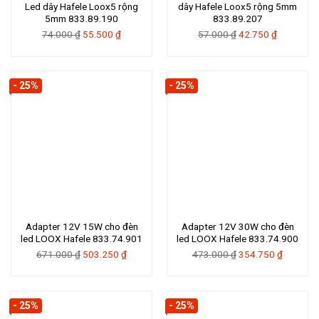
Led dây Hafele Loox5 rộng
dây Hafele Loox5 rộng 5mm
5mm 833.89.190
833.89.207
Giá
Giá
Giá
Giá
74.000
₫
55.500
₫
57.000
₫
42.750
₫
gốc
hiện
gốc
hiện
là:
tại
là:
tại
74.000 ₫.
là:
57.000 ₫.
là:
- 25%
- 25%
55.500 ₫.
42.750 ₫.
Adapter 12V 15W cho đèn
Adapter 12V 30W cho đèn
led LOOX Hafele 833.74.901
led LOOX Hafele 833.74.900
Giá
Giá
Giá
Giá
671.000
₫
503.250
₫
473.000
₫
354.750
₫
gốc
hiện
gốc
hiện
là:
tại
là:
tại
671.000 ₫.
là:
473.000 ₫.
là:
- 25%
- 25%
503.250 ₫.
354.750 