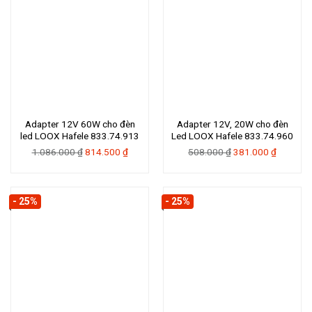
Adapter 12V 60W cho đèn
Adapter 12V, 20W cho đèn
led LOOX Hafele 833.74.913
Led LOOX Hafele 833.74.960
Giá
Giá
Giá
Giá
1.086.000
₫
814.500
₫
508.000
₫
381.000
₫
gốc
hiện
gốc
hiện
là:
tại
là:
tại
1.086.000 ₫.
là:
508.000 ₫.
là:
- 25%
- 25%
814.500 ₫.
381.000 