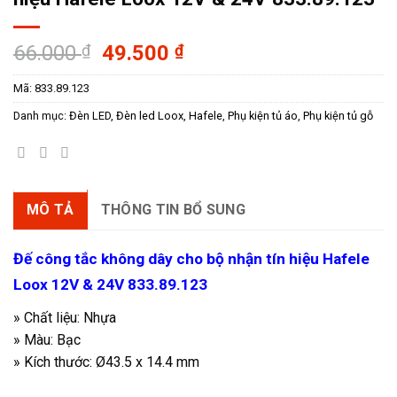
Giá
Giá
66.000
₫
49.500
₫
gốc
hiện
Mã:
833.89.123
là:
tại
66.000 ₫.
là:
Danh mục:
Đèn LED
,
Đèn led Loox
,
Hafele
,
Phụ kiện tủ áo
,
Phụ kiện tủ gỗ
49.500 ₫.
MÔ TẢ
THÔNG TIN BỔ SUNG
Đế công tắc không dây cho bộ nhận tín hiệu Hafele
Loox 12V & 24V 833.89.123
» Chất liệu: Nhựa
» Màu: Bạc
» Kích thước:
Ø43.5 x 14.4 mm