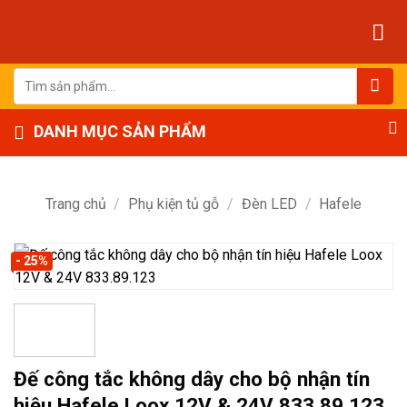
Bỏ
qua
nội
dung
Tìm
kiếm:
DANH MỤC SẢN PHẨM
Trang chủ
/
Phụ kiện tủ gỗ
/
Đèn LED
/
Hafele
- 25%
Đế công tắc không dây cho bộ nhận tín
hiệu Hafele Loox 12V & 24V 833.89.123