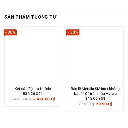
SẢN PHẨM TƯƠNG TỰ
- 30%
- 30%
Két sắt điện tử Hafele
Bản lề Metalla SM Inox không
836.26.391
bật 110° trùm nửa Hafele
315.06.351
Giá
Giá
3.478.000
₫
2.434.600
₫
gốc
hiện
Giá
Giá
77.000
₫
53.900
₫
là:
tại
gốc
hiện
3.478.000 ₫.
là:
là:
tại
2.434.600 ₫.
77.000 ₫.
là:
53.900 ₫.