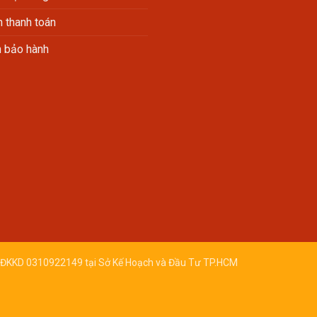
 thanh toán
h bảo hành
ĐKKD 0310922149 tại Sở Kế Hoạch và Đầu Tư TP.HCM