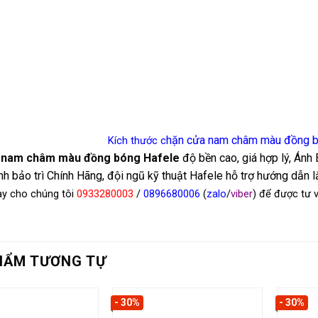
hặn cửa nam châm màu đồng b
Kích thước c
 nam châm màu đồng bóng Hafele
độ bền cao, giá hợp lý, Án
h bảo trì Chính Hãng, đội ngũ kỹ thuật Hafele hỗ trợ hướng dẫn lắ
ay cho chúng tôi
0933280003
/
0
896680006
(
zalo
/
viber
) để được tư
HẨM TƯƠNG TỰ
- 30%
- 30%