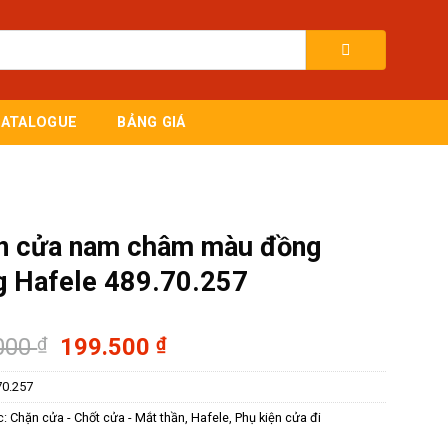
CATALOGUE
BẢNG GIÁ
n cửa nam châm màu đồng
g Hafele 489.70.257
Giá
Giá
000
₫
199.500
₫
gốc
hiện
70.257
là:
tại
285.000 ₫.
là:
c:
Chặn cửa - Chốt cửa - Mắt thần
,
Hafele
,
Phụ kiện cửa đi
199.500 ₫.