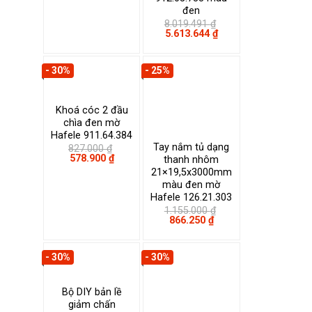
đen
8.019.491
₫
Giá
Giá
5.613.644
₫
gốc
hiện
là:
tại
8.019.491 ₫.
là:
- 30%
- 25%
5.613.644 ₫.
Khoá cóc 2 đầu
chìa đen mờ
Hafele 911.64.384
Tay nắm tủ dạng
827.000
₫
Giá
Giá
578.900
₫
thanh nhôm
gốc
hiện
21×19,5x3000mm
là:
tại
màu đen mờ
827.000 ₫.
là:
578.900 ₫.
Hafele 126.21.303
1.155.000
₫
Giá
Giá
866.250
₫
gốc
hiện
là:
tại
1.155.000 ₫.
là:
- 30%
- 30%
866.250 ₫.
Bộ DIY bản lề
giảm chấn