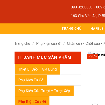
Bỏ
093 3280003
-
089 
qua
nội
163 Chu Văn An, P. B
dung
TRANG CHỦ
HAFELE
Trang chủ
/
Phụ kiện cửa đi
/
Chặn cửa - Chốt cửa - 
- 30%
DANH MỤC SẢN PHẨM
Thiết Bị Bếp – Gia Dụng
Phụ Kiện Tủ Gỗ
Phụ Kiện Cửa Trượt – Trượt Xếp
Phụ Kiện Cửa Đi