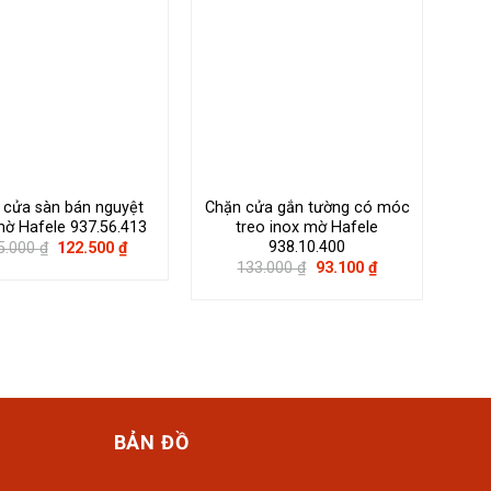
 cửa sàn bán nguyệt
Chặn cửa gắn tường có móc
Chặ
ờ Hafele 937.56.413
treo inox mờ Hafele
938.10.400
Giá
Giá
5.000
₫
122.500
₫
gốc
hiện
Giá
Giá
133.000
₫
93.100
₫
là:
tại
gốc
hiện
175.000 ₫.
là:
là:
tại
122.500 ₫.
133.000 ₫.
là:
93.100 ₫.
BẢN ĐỒ