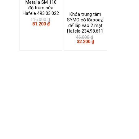
Metalla SM 110
độ trùm nửa
Hafele 493.03.022
Khóa trung tâm
116.000
₫
SYMO có lõi xoay,
Giá
Giá
81.200
₫
đế lắp vào 2 mặt
gốc
hiện
Hafele 234.98.611
là:
tại
116.000 ₫.
là:
46.000
₫
81.200 ₫.
Giá
Giá
32.200
₫
gốc
hiện
là:
tại
46.000 ₫.
là:
32.200 ₫.