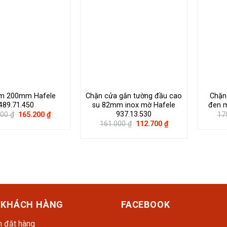
âm 200mm Hafele
Chặn cửa gắn tường đầu cao
Chặn
489.71.450
su 82mm inox mờ Hafele
đen m
937.13.530
Giá
Giá
000
₫
165.200
₫
17
gốc
hiện
Giá
Giá
161.000
₫
112.700
₫
là:
tại
gốc
hiện
236.000 ₫.
là:
là:
tại
165.200 ₫.
161.000 ₫.
là:
112.700 ₫.
 KHÁCH HÀNG
FACEBOOK
 đặt hàng