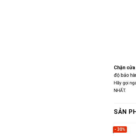
Chặn cửa
độ bảo hàn
Hãy gọi ng
NHẤT.
SẢN P
- 30%