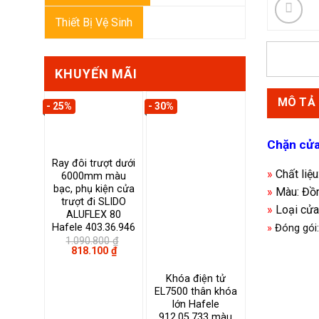
Thiết Bị Vệ Sinh
KHUYẾN MÃI
MÔ TẢ
- 25%
- 30%
Chặn cửa
Ray đôi trượt dưới
»
Chất liệ
6000mm màu
bạc, phụ kiện cửa
»
Màu: Đồ
trượt đi SLIDO
»
Loại cửa
ALUFLEX 80
Hafele 403.36.946
»
Đóng gói:
1.090.800
₫
Giá
Giá
818.100
₫
gốc
hiện
là:
tại
Khóa điện tử
1.090.800 ₫.
là:
818.100 ₫.
EL7500 thân khóa
lớn Hafele
912.05.733 màu