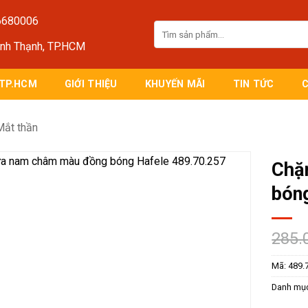
6680006
Tìm
kiếm:
ình Thạnh, TP.HCM
 TP.HCM
GIỚI THIỆU
KHUYẾN MÃI
TIN TỨC
Mắt thần
Chặ
bón
285.
Mã:
489.
Danh mụ