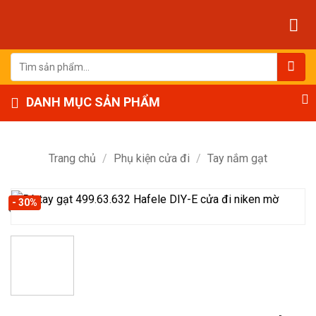
Bỏ
qua
nội
dung
Tìm
kiếm:
DANH MỤC SẢN PHẨM
Trang chủ
/
Phụ kiện cửa đi
/
Tay nắm gạt
- 30%