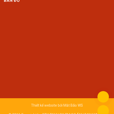
BẢN ĐỒ
Thiết kế website bởi
Mắt Bão WS