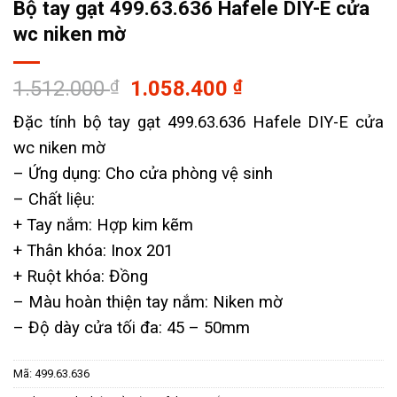
Bộ tay gạt 499.63.636 Hafele DIY-E cửa
wc niken mờ
Giá
Giá
1.512.000
₫
1.058.400
₫
gốc
hiện
Đặc tính bộ tay gạt 499.63.636 Hafele DIY-E cửa
là:
tại
wc niken mờ
1.512.000 ₫.
là:
1.058.400 ₫.
– Ứng dụng: Cho cửa phòng vệ sinh
– ​Chất liệu:
+ Tay nắm: Hợp kim kẽm
+ Thân khóa: Inox 201
+ Ruột khóa: Đồng
– Màu hoàn thiện tay nắm: Niken mờ
– Độ dày cửa tối đa: 45 – 50mm
Mã:
499.63.636