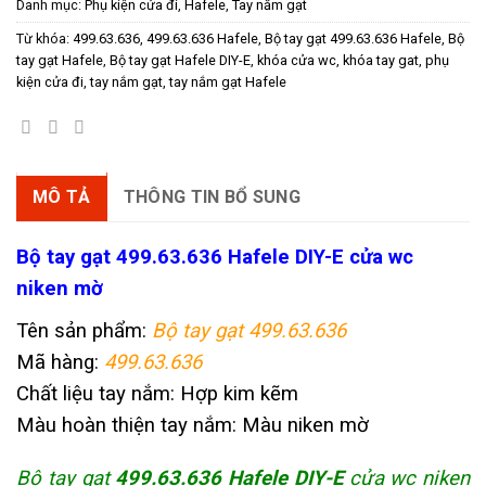
Danh mục:
Phụ kiện cửa đi
,
Hafele
,
Tay nắm gạt
Từ khóa:
499.63.636
,
499.63.636 Hafele
,
Bộ tay gạt 499.63.636 Hafele
,
Bộ
tay gạt Hafele
,
Bộ tay gạt Hafele DIY-E
,
khóa cửa wc
,
khóa tay gat
,
phụ
kiện cửa đi
,
tay nắm gạt
,
tay nắm gạt Hafele
MÔ TẢ
THÔNG TIN BỔ SUNG
Bộ tay gạt 499.63.636
Hafele DIY-E cửa wc
niken mờ
Tên sản phẩm:
Bộ tay gạt 499.63.636
Mã hàng:
499.63.636
Chất liệu tay nắm: Hợp kim kẽm
Màu hoàn thiện tay nắm: Màu niken mờ
Bộ tay gạt
499.63.636 Hafele DIY-E
cửa wc niken