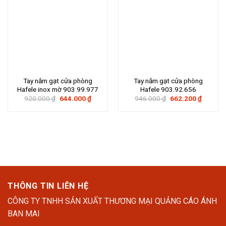
Tay nắm gạt cửa phòng
Tay nắm gạt cửa phòng
Hafele inox mờ 903.99.977
Hafele 903.92.656
Giá
Giá
Giá
Giá
920.000
₫
644.000
₫
946.000
₫
662.200
₫
gốc
hiện
gốc
hiện
là:
tại
là:
tại
920.000 ₫.
là:
946.000 ₫.
là:
644.000 ₫.
662.200
THÔNG TIN LIÊN HỆ
CÔNG TY TNHH SẢN XUẤT THƯƠNG MẠI QUẢNG CÁO ÁNH
BAN MAI