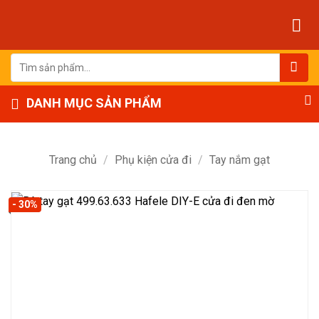
Bỏ
qua
nội
dung
Tìm
kiếm:
DANH MỤC SẢN PHẨM
Trang chủ
/
Phụ kiện cửa đi
/
Tay nắm gạt
- 30%