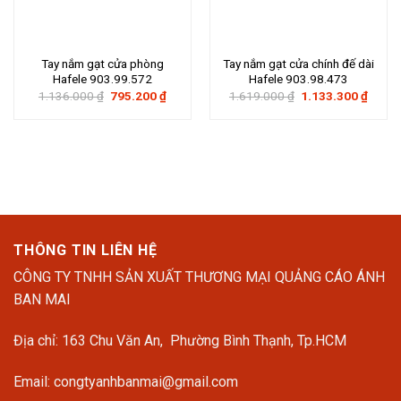
Tay nắm gạt cửa phòng
Tay nắm gạt cửa chính đế dài
Hafele 903.99.572
Hafele 903.98.473
Giá
Giá
Giá
Giá
1.136.000
₫
795.200
₫
1.619.000
₫
1.133.300
₫
gốc
hiện
gốc
hiện
là:
tại
là:
tại
1.136.000 ₫.
là:
1.619.000 ₫.
là:
795.200 ₫.
1.133
THÔNG TIN LIÊN HỆ
CÔNG TY TNHH SẢN XUẤT THƯƠNG MẠI QUẢNG CÁO ÁNH
BAN MAI
Địa chỉ: 163 Chu Văn An, Phường Bình Thạnh, Tp.HCM
Email: congtyanhbanmai@gmail.com