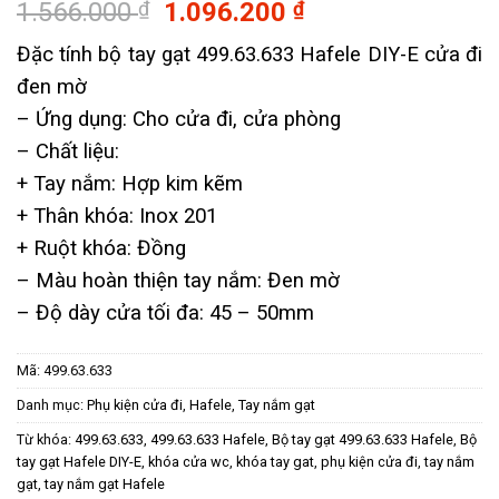
Giá
Giá
1.566.000
₫
1.096.200
₫
gốc
hiện
Đặc tính bộ tay gạt 499.63.633 Hafele DIY-E cửa đi
là:
tại
đen mờ
1.566.000 ₫.
là:
1.096.200 ₫.
– Ứng dụng: Cho cửa đi, cửa phòng
– ​Chất liệu:
+ Tay nắm: Hợp kim kẽm
+ Thân khóa: Inox 201
+ Ruột khóa: Đồng
– Màu hoàn thiện tay nắm: Đen mờ
– Độ dày cửa tối đa: 45 – 50mm
Mã:
499.63.633
Danh mục:
Phụ kiện cửa đi
,
Hafele
,
Tay nắm gạt
Từ khóa:
499.63.633
,
499.63.633 Hafele
,
Bộ tay gạt 499.63.633 Hafele
,
Bộ
tay gạt Hafele DIY-E
,
khóa cửa wc
,
khóa tay gat
,
phụ kiện cửa đi
,
tay nắm
gạt
,
tay nắm gạt Hafele