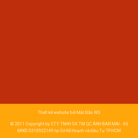
Thiết kế website bởi
Mắt Bão WS
© 2011 Copyright by CTY TNHH SX TM QC ÁNH BAN MAI - Số
ĐKKD 0310922149 tại Sở Kế Hoạch và Đầu Tư TP.HCM