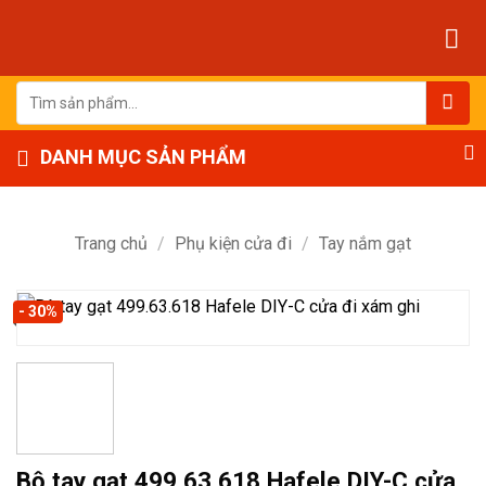
Bỏ
qua
nội
dung
Tìm
kiếm:
DANH MỤC SẢN PHẨM
Trang chủ
/
Phụ kiện cửa đi
/
Tay nắm gạt
- 30%
Bộ tay gạt 499.63.618 Hafele DIY-C cửa