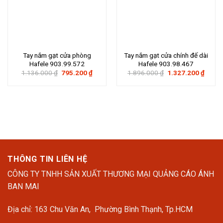
Tay nắm gạt cửa phòng
Tay nắm gạt cửa chính đế dài
Hafele 903.99.572
Hafele 903.98.467
Giá
Giá
Giá
Giá
1.136.000
₫
795.200
₫
1.896.000
₫
1.327.200
₫
gốc
hiện
gốc
hiện
là:
tại
là:
tại
1.136.000 ₫.
là:
1.896.000 ₫.
là:
795.200 ₫.
1.327
THÔNG TIN LIÊN HỆ
CÔNG TY TNHH SẢN XUẤT THƯƠNG MẠI QUẢNG CÁO ÁNH
BAN MAI
Địa chỉ: 163 Chu Văn An, Phường Bình Thạnh, Tp.HCM