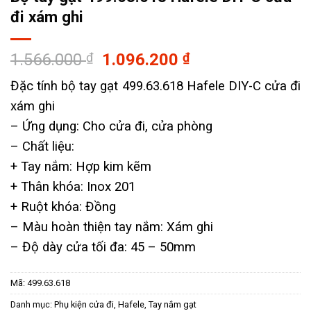
đi xám ghi
Giá
Giá
1.566.000
₫
1.096.200
₫
gốc
hiện
Đặc tính bộ tay gạt 499.63.618 Hafele DIY-C cửa đi
là:
tại
xám ghi
1.566.000 ₫.
là:
1.096.200 ₫.
– Ứng dụng: Cho cửa đi, cửa phòng
– ​Chất liệu:
+ Tay nắm: Hợp kim kẽm
+ Thân khóa: Inox 201
+ Ruột khóa: Đồng
– Màu hoàn thiện tay nắm: Xám ghi
– Độ dày cửa tối đa: 45 – 50mm
Mã:
499.63.618
Danh mục:
Phụ kiện cửa đi
,
Hafele
,
Tay nắm gạt