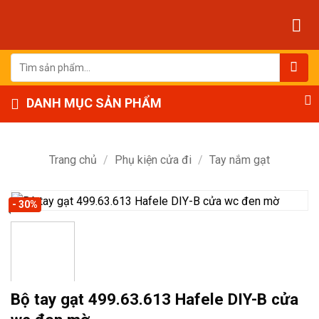
Bỏ
qua
nội
dung
Tìm
kiếm:
DANH MỤC SẢN PHẨM
Trang chủ
/
Phụ kiện cửa đi
/
Tay nắm gạt
- 30%
Bộ tay gạt 499.63.613 Hafele DIY-B cửa