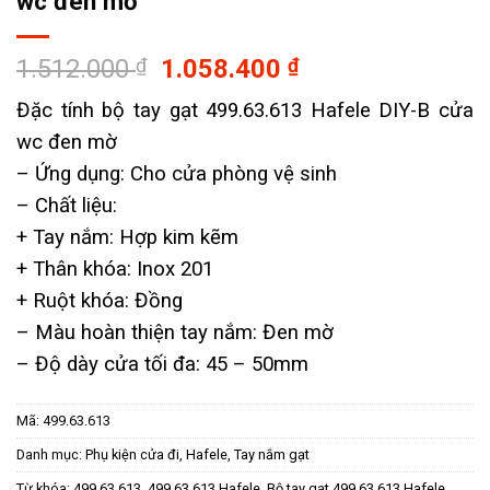
wc đen mờ
Giá
Giá
1.512.000
₫
1.058.400
₫
gốc
hiện
Đặc tính bộ tay gạt 499.63.613 Hafele DIY-B cửa
là:
tại
wc đen mờ
1.512.000 ₫.
là:
1.058.400 ₫.
– Ứng dụng: Cho cửa phòng vệ sinh
– ​Chất liệu:
+ Tay nắm: Hợp kim kẽm
+ Thân khóa: Inox 201
+ Ruột khóa: Đồng
– Màu hoàn thiện tay nắm: Đen mờ
– Độ dày cửa tối đa: 45 – 50mm
Mã:
499.63.613
Danh mục:
Phụ kiện cửa đi
,
Hafele
,
Tay nắm gạt
Từ khóa:
499.63.613
,
499.63.613 Hafele
,
Bộ tay gạt 499.63.613 Hafele
,