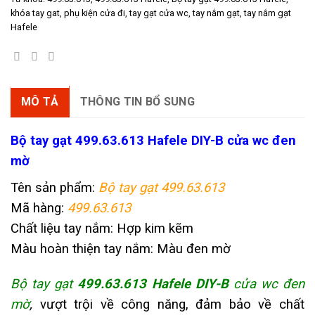
khóa tay gat
,
phụ kiện cửa đi
,
tay gạt cửa wc
,
tay nắm gạt
,
tay nắm gạt
Hafele
MÔ TẢ
THÔNG TIN BỔ SUNG
Bộ tay gạt 499.63.613 Hafele DIY-B cửa wc đen
mờ
Tên sản phẩm:
Bộ tay gạt 499.63.613
Mã hàng:
499.63.613
Chất liệu tay nắm: Hợp kim kẽm
Màu hoàn thiện tay nắm: Màu đen mờ
Bộ tay gạt
499.63.613 Hafele DIY-B
cửa wc đen
mờ
,
vượt trội về công năng, đảm bảo về chất