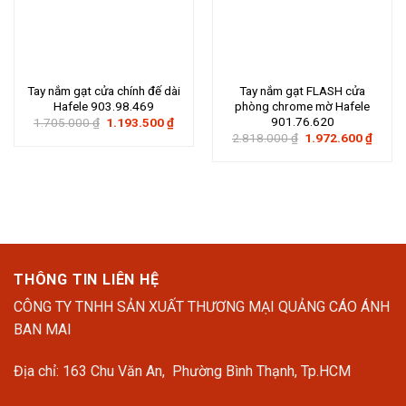
Tay nắm gạt cửa chính đế dài
Tay nắm gạt FLASH cửa
Hafele 903.98.469
phòng chrome mờ Hafele
901.76.620
Giá
Giá
1.705.000
₫
1.193.500
₫
gốc
hiện
Giá
Giá
2.818.000
₫
1.972.600
₫
là:
tại
gốc
hiện
1.705.000 ₫.
là:
là:
tại
1.193.500 ₫.
2.818.000 ₫.
là:
1.972
THÔNG TIN LIÊN HỆ
CÔNG TY TNHH SẢN XUẤT THƯƠNG MẠI QUẢNG CÁO ÁNH
BAN MAI
Địa chỉ: 163 Chu Văn An, Phường Bình Thạnh, Tp.HCM