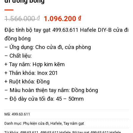
đi đồng bóng
Giá
Giá
1.566.000
₫
1.096.200
₫
gốc
hiện
Đặc tính bộ tay gạt 499.63.611 Hafele DIY-B cửa đi
là:
tại
đồng bóng
1.566.000 ₫.
là:
1.096.200 ₫.
– Ứng dụng: Cho cửa đi, cửa phòng
– ​Chất liệu:
+ Tay nắm: Hợp kim kẽm
+ Thân khóa: Inox 201
+ Ruột khóa: Đồng
– Màu hoàn thiện tay nắm: Đồng bóng
– Độ dày cửa tối đa: 45 – 50mm
Mã:
499.63.611
Danh mục:
Phụ kiện cửa đi
,
Hafele
,
Tay nắm gạt
Từ khóa:
499.63.611
,
499.63.611 Hafele
,
Bộ tay gạt 499.63.611 Hafele
,