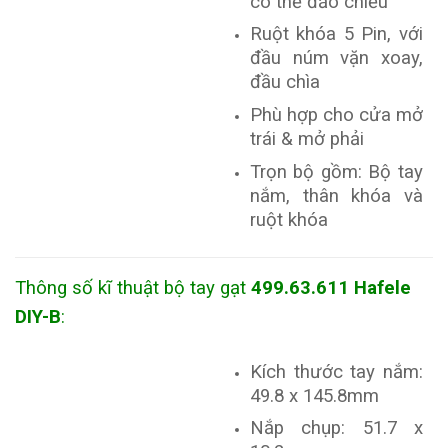
có thể đảo chiều
Ruột khóa 5 Pin, với
đầu núm vặn xoay,
đầu chìa
Phù hợp cho cửa mở
trái & mở phải
Trọn bộ gồm: Bộ tay
nắm, thân khóa và
ruột khóa
Thông số kĩ thuật bộ tay gạt
499.63.611 Hafele
DIY-B
:
Kích thước tay nắm:
49.8 x 145.8mm
Nắp chụp: 51.7 x