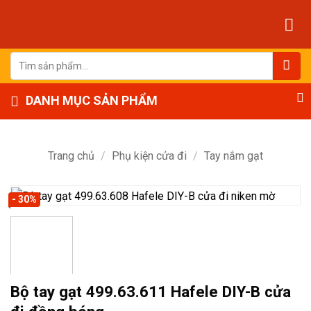
Bỏ
qua
nội
dung
Tìm
kiếm:
DANH MỤC SẢN PHẨM
Trang chủ
/
Phụ kiện cửa đi
/
Tay nắm gạt
- 30%
Bộ tay gạt 499.63.611 Hafele DIY-B cửa