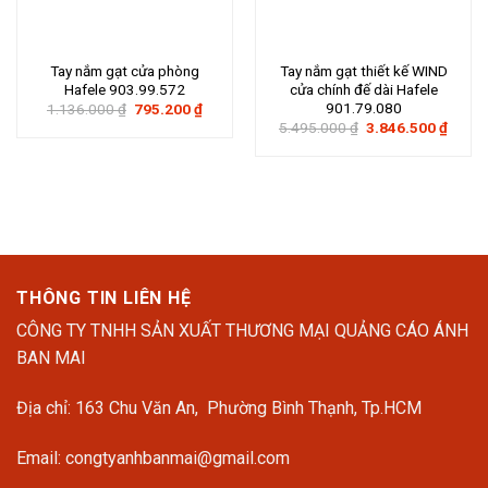
Tay nắm gạt cửa phòng
Tay nắm gạt thiết kế WIND
Hafele 903.99.572
cửa chính đế dài Hafele
901.79.080
Giá
Giá
1.136.000
₫
795.200
₫
gốc
hiện
Giá
Giá
5.495.000
₫
3.846.500
₫
là:
tại
gốc
hiện
1.136.000 ₫.
là:
là:
tại
795.200 ₫.
5.495.000 ₫.
là:
3.846
THÔNG TIN LIÊN HỆ
CÔNG TY TNHH SẢN XUẤT THƯƠNG MẠI QUẢNG CÁO ÁNH
BAN MAI
Địa chỉ: 163 Chu Văn An, Phường Bình Thạnh, Tp.HCM
Email: congtyanhbanmai@gmail.com