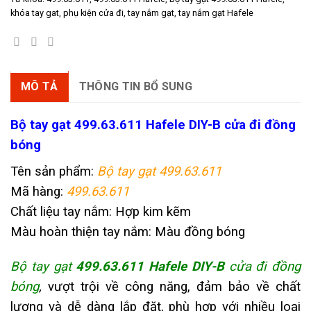
khóa tay gat
,
phụ kiện cửa đi
,
tay nắm gạt
,
tay nắm gạt Hafele
MÔ TẢ
THÔNG TIN BỔ SUNG
Bộ tay gạt 499.63.611 Hafele DIY-B cửa đi
đồng
bóng
Tên sản phẩm:
Bộ tay gạt 499.63.611
Mã hàng:
499.63.611
Chất liệu tay nắm: Hợp kim kẽm
Màu hoàn thiện tay nắm: Màu đồng bóng
Bộ tay gạt
499.63.611 Hafele DIY-B
cửa đi đồng
bóng
,
vượt trội về công năng, đảm bảo về chất
lượng và dễ dàng lắp đặt, phù hợp với nhiều loại