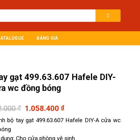
CATALOGUE
BẢNG GIÁ
ay gạt 499.63.607 Hafele DIY-
ửa wc đồng bóng
Giá
Giá
2.000
₫
1.058.400
₫
gốc
hiện
nh bộ tay gạt 499.63.607 Hafele DIY-A cửa wc
là:
tại
bóng
1.512.000 ₫.
là:
1.058.400 ₫.
 dụng: Cho cửa phòng vệ sinh