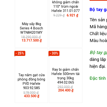
không giảm chấn
110° trùm ngoài
Bộ tay g
Hafele 311.01.077
Giá
Giá
9.229
₫
6.921
₫
gốc
hiện
Tên sản
là:
tại
Máy sấy 8kg
9.229 ₫.
là:
Mã hàng
Series 4 Bosch
6.921 ₫.
WTN84201MY
Chất liệ
18.290.000
₫
Màu hoà
Giá
Giá
13.717.500
₫
gốc
hiện
là:
tại
18.290.000 ₫.
là:
Bộ tay g
- 25%
- 30%
13.717.500 ₫.
dàng lắp 
hiện đại.
Ray bi giảm chấn
Hafele 500mm tải
Tay nắm gạt cửa
Đặc tính
trọng 30kg
phòng đồng bóng
494.02.065
PVD Hafele
292.000
₫
903.92.585
Giá
Giá
204.400
₫
578.000
₫
gốc
hiện
Giá
Giá
433.500
₫
là:
tại
gốc
hiện
292.000 ₫.
là:
là:
tại
204.400 ₫.
578.000 ₫.
là: