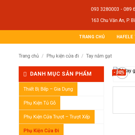
Bỏ
093 3280003
-
089 
qua
nội
163 Chu Văn An, P. B
dung
TRANG CHỦ
HAFELE
Trang chủ
/
Phụ kiện cửa đi
/
Tay nắm gạt
- 30%
DANH MỤC SẢN PHẨM
Thiết Bị Bếp – Gia Dụng
Phụ Kiện Tủ Gỗ
Phụ Kiện Cửa Trượt – Trượt Xếp
Phụ Kiện Cửa Đi