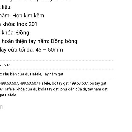
 liệu:
 nắm: Hợp kim kẽm
 khóa: Inox 201
t khóa: Đồng
 hoàn thiện tay nắm: Đồng bóng
dày cửa tối đa: 45 – 50mm
63.607
c:
Phụ kiện cửa đi
,
Hafele
,
Tay nắm gạt
499.63.607
,
499.63.607 Hafele
,
bộ tay gạt 499.63.607
,
bộ tay gạt
07 Hafele
,
khóa cửa đi
,
khóa tay gat
,
phụ kiện cửa đi
,
tay nắm gạt
,
gạt Hafele