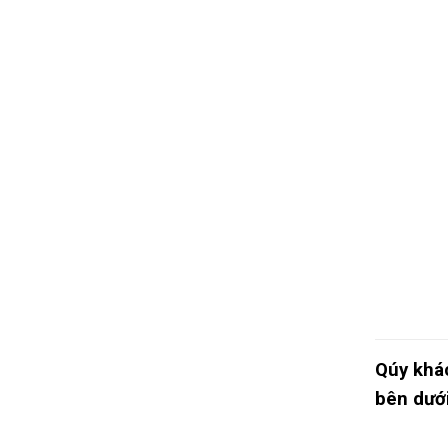
Qúy khác
bên dưới