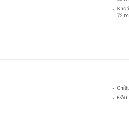
Khoả
72 
Chiề
Đầu 