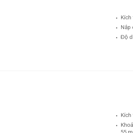
Kích
Nắp 
Độ d
Kích
Khoả
55 