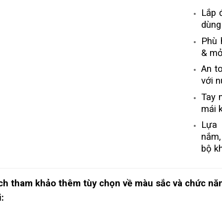
Lắp 
dùng
Phù 
& mở
An t
với 
Tay 
mái 
Lựa 
nắm,
bộ k
h tham khảo thêm tùy chọn về màu sắc và chức năn
: