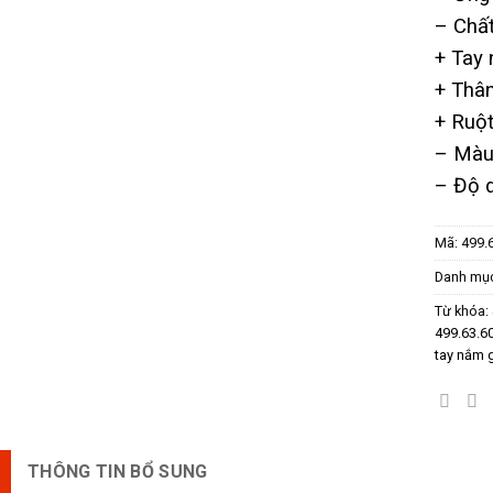
– ​Chất
+ Tay
+ Thân
+ Ruộ
– Màu
– Độ 
Mã:
499.
Danh mụ
Từ khóa:
499.63.6
tay nắm 
THÔNG TIN BỔ SUNG