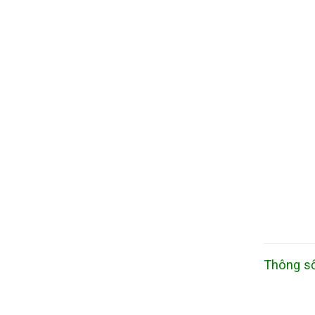
433.500 ₫.
Thông số