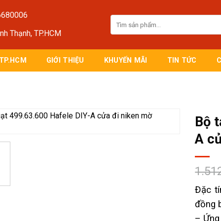
6680006
Tìm
kiếm:
ình Thạnh, TP.HCM
 TP.HCM
GIỚI THIỆU
KHUYẾN MÃI
TIN TỨC
Bộ t
A c
1.51
Đặc tí
đồng 
– Ứng