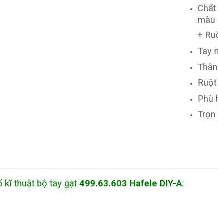
Chất
màu 
+ Ru
Tay n
Thân
Ruột
Phù 
Trọn
 kĩ thuật bộ tay gạt
499.63.603 Hafele DIY-A
: