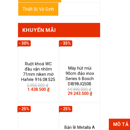
Thiết Bị Vệ Sinh
KHUYẾN MÃI
- 30%
- 35%
Ruột khoá WC
Máy hút mùi
đầu vặn nhôm
90cm đảo inox
71mm niken mờ
Series 6 Bosch
Hafele 916.08.525
DIB98JQ50B
2.055.000
₫
Giá
Giá
1.438.500
₫
44.990.000
₫
gốc
hiện
Giá
Giá
29.243.500
₫
là:
tại
gốc
hiện
2.055.000 ₫.
là:
là:
tại
1.438.500 ₫.
44.990.000 ₫.
là:
- 25%
- 25%
29.243.500 ₫.
MÔ TẢ
Bản lề Metalla A