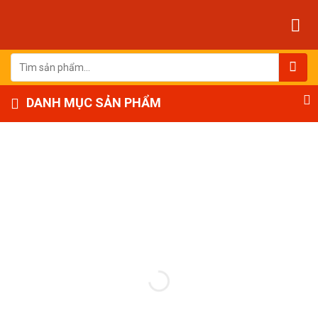
Bỏ
qua
nội
dung
Tìm
kiếm:
DANH MỤC SẢN PHẨM