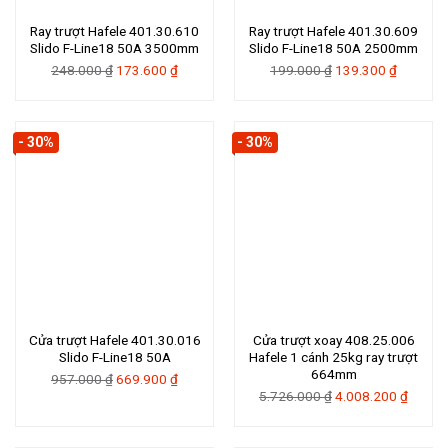
Ray trượt Hafele 401.30.610
Ray trượt Hafele 401.30.609
Slido F-Line18 50A 3500mm
Slido F-Line18 50A 2500mm
Giá
Giá
Giá
Giá
248.000
₫
173.600
₫
199.000
₫
139.300
₫
gốc
hiện
gốc
hiện
là:
tại
là:
tại
248.000 ₫.
là:
199.000 ₫.
là:
- 30%
- 30%
173.600 ₫.
139.300 
Cửa trượt Hafele 401.30.016
Cửa trượt xoay 408.25.006
Slido F-Line18 50A
Hafele 1 cánh 25kg ray trượt
664mm
Giá
Giá
957.000
₫
669.900
₫
Giá
Giá
5.726.000
₫
4.008.200
₫
gốc
hiện
gốc
hiện
là:
tại
là:
tại
957.000 ₫.
là: