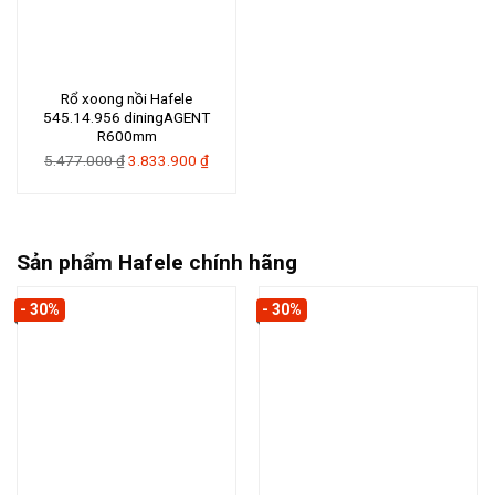
Rổ xoong nồi Hafele
545.14.956 diningAGENT
R600mm
Giá
Giá
5.477.000
₫
3.833.900
₫
gốc
hiện
là:
tại
5.477.000 ₫.
là:
3.833.900 ₫.
Sản phẩm Hafele chính hãng
- 30%
- 30%