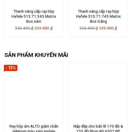
Thanh nâng cấp ray hộp
Thanh nâng cấp ray hộp
Hafele 513.71.345 Matrix
Hafele 513.71.745 Matrix
Box xám
Box trắng
Giá
Giá
Giá
Giá
356.400
₫
249.480
₫
356.400
₫
249.480
₫
gốc
hiện
gốc
hiện
là:
tại
là:
tại
356.400 ₫.
là:
356.400 ₫.
là:
249.480 ₫.
249.480 
SẢN PHẨM KHUYẾN MÃI
- 15%
Ray hộp âm ALTO giảm chấn
Nắp đậy cho bản lề 170 độ &
H84mm màu xám Hafele
155 độ Blum 80.6507.BP