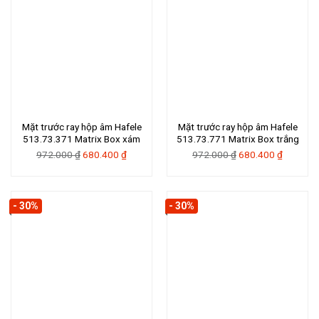
Mặt trước ray hộp âm Hafele
Mặt trước ray hộp âm Hafele
513.73.371 Matrix Box xám
513.73.771 Matrix Box trắng
Giá
Giá
Giá
Giá
972.000
₫
680.400
₫
972.000
₫
680.400
₫
gốc
hiện
gốc
hiện
là:
tại
là:
tại
972.000 ₫.
là:
972.000 ₫.
là:
- 30%
- 30%
680.400 ₫.
680.400 