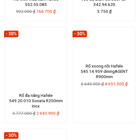
552.55.085
342.94.620
Giá
Giá
902.000
₫
766.700
₫
3.750
₫
gốc
hiện
là:
tại
902.000 ₫.
là:
- 30%
- 30%
766.700 ₫.
Rổ xoong nồi Hafele
545.14.959 diningAGENT
R900mm
Giá
Giá
6.645.000
₫
4.651.500
₫
gốc
hiện
Rổ đa năng Hafele
là:
tại
549.20.010 Sonata R250mm
6.645.000 ₫.
là:
inox
4.651.
Giá
Giá
3.777.000
₫
2.643.900
₫
gốc
hiện
là:
tại
3.777.000 ₫.
là:
- 30%
2.643.900 ₫.