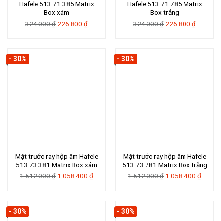
Hafele 513.71.385 Matrix
Hafele 513.71.785 Matrix
Box xám
Box trắng
Giá
Giá
Giá
Giá
324.000
₫
226.800
₫
324.000
₫
226.800
₫
gốc
hiện
gốc
hiện
là:
tại
là:
tại
324.000 ₫.
là:
324.000 ₫.
là:
- 30%
- 30%
226.800 ₫.
226.800 
Mặt trước ray hộp âm Hafele
Mặt trước ray hộp âm Hafele
513.73.381 Matrix Box xám
513.73.781 Matrix Box trắng
Giá
Giá
Giá
Giá
1.512.000
₫
1.058.400
₫
1.512.000
₫
1.058.400
₫
gốc
hiện
gốc
hiện
là:
tại
là:
tại
1.512.000 ₫.
là:
1.512.000 ₫.
là:
- 30%
- 30%
1.058.400 ₫.
1.058.