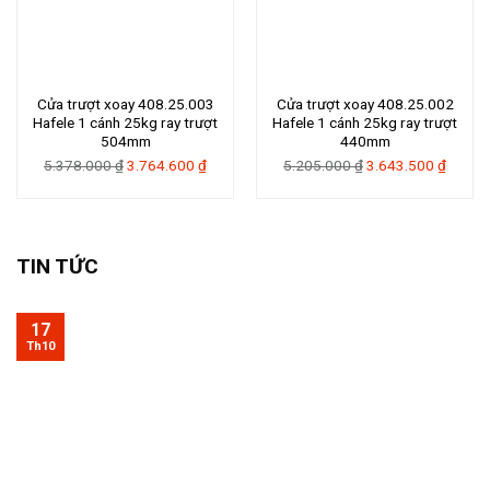
Cửa trượt xoay 408.25.003
Cửa trượt xoay 408.25.002
Hafele 1 cánh 25kg ray trượt
Hafele 1 cánh 25kg ray trượt
504mm
440mm
Giá
Giá
Giá
Giá
5.378.000
₫
3.764.600
₫
5.205.000
₫
3.643.500
₫
gốc
hiện
gốc
hiện
là:
tại
là:
tại
5.378.000 ₫.
là:
5.205.000 ₫.
là:
3.764.600 ₫.
3.643.
TIN TỨC
17
Th10