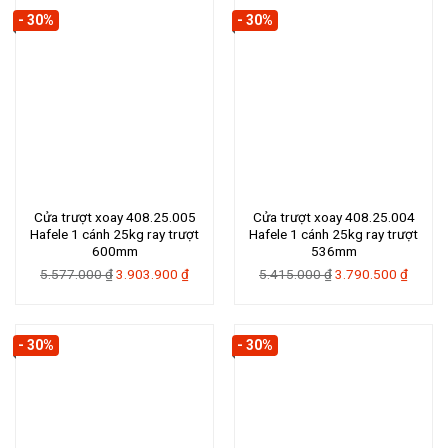
5.726.000 ₫.
là:
669.900 ₫.
- 30%
- 30%
4.008.
Cửa trượt xoay 408.25.005
Cửa trượt xoay 408.25.004
Hafele 1 cánh 25kg ray trượt
Hafele 1 cánh 25kg ray trượt
600mm
536mm
Giá
Giá
Giá
Giá
5.577.000
₫
3.903.900
₫
5.415.000
₫
3.790.500
₫
gốc
hiện
gốc
hiện
là:
tại
là:
tại
5.577.000 ₫.
là:
5.415.000 ₫.
là:
- 30%
- 30%
3.903.900 ₫.
3.790.