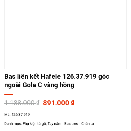
Bas liên kết Hafele 126.37.919 góc
ngoài Gola C vàng hồng
Giá
Giá
1.188.000
₫
891.000
₫
gốc
hiện
Mã:
126.37.919
là:
tại
1.188.000 ₫.
là:
Danh mục:
Phụ kiện tủ gỗ
,
Tay nắm - Bas treo - Chân tủ
891.000 ₫.