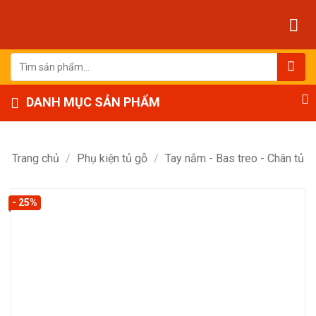
Bỏ
qua
nội
dung
Tìm
kiếm:
DANH MỤC SẢN PHẨM
Trang chủ
/
Phụ kiện tủ gỗ
/
Tay nắm - Bas treo - Chân tủ
- 25%