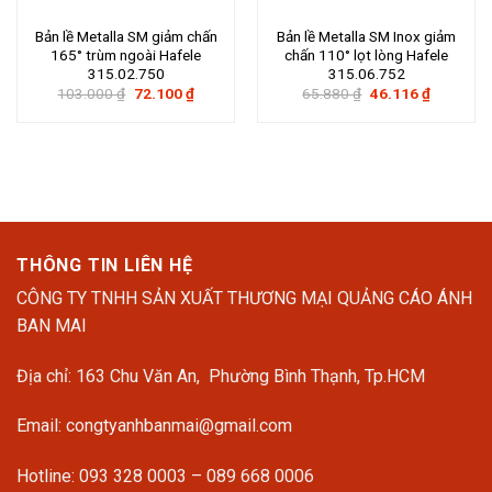
Bản lề Metalla SM giảm chấn
Bản lề Metalla SM Inox giảm
165° trùm ngoài Hafele
chấn 110° lọt lòng Hafele
315.02.750
315.06.752
Giá
Giá
Giá
Giá
103.000
₫
72.100
₫
65.880
₫
46.116
₫
gốc
hiện
gốc
hiện
là:
tại
là:
tại
103.000 ₫.
là:
65.880 ₫.
là:
72.100 ₫.
46.116 ₫.
THÔNG TIN LIÊN HỆ
CÔNG TY TNHH SẢN XUẤT THƯƠNG MẠI QUẢNG CÁO ÁNH
BAN MAI
Địa chỉ: 163 Chu Văn An, Phường Bình Thạnh, Tp.HCM
Email: congtyanhbanmai@gmail.com
Hotline: 093 328 0003 – 089 668 0006