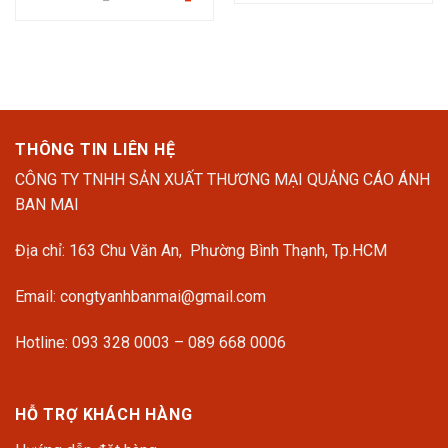
là:
tại
gốc
hiện
20.990.000 ₫.
là:
là:
tại
15.7
4.544.300 ₫.
là:
3.408.225 ₫.
THÔNG TIN LIÊN HỆ
CÔNG TY TNHH SẢN XUẤT THƯƠNG MẠI QUẢNG CÁO ÁNH
BAN MAI
Địa chỉ: 163 Chu Văn An, Phường Bình Thạnh, Tp.HCM
Email: congtyanhbanmai@gmail.com
Hotline: 093 328 0003 – 089 668 0006
HỖ TRỢ KHÁCH HÀNG