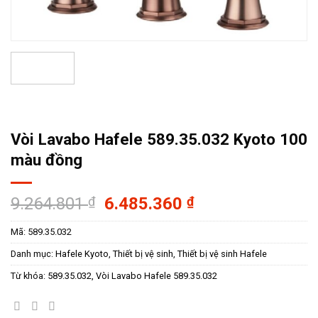
Vòi Lavabo Hafele 589.35.032 Kyoto 100
màu đồng
Giá
Giá
9.264.801
₫
6.485.360
₫
gốc
hiện
Mã:
589.35.032
là:
tại
9.264.801 ₫.
là:
Danh mục:
Hafele Kyoto
,
Thiết bị vệ sinh
,
Thiết bị vệ sinh Hafele
6.485.360 ₫.
Từ khóa:
589.35.032
,
Vòi Lavabo Hafele 589.35.032