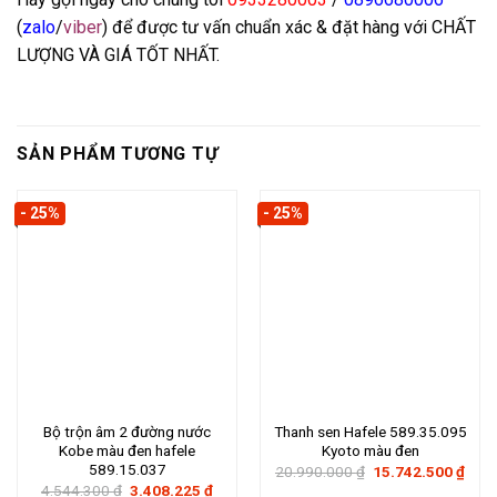
(
zalo
/
viber
) để được tư vấn chuẩn xác & đặt hàng với CHẤT
LƯỢNG VÀ GIÁ TỐT NHẤT.
SẢN PHẨM TƯƠNG TỰ
- 25%
- 25%
Bộ trộn âm 2 đường nước
Thanh sen Hafele 589.35.095
Kobe màu đen hafele
Kyoto màu đen
589.15.037
Giá
Giá
20.990.000
₫
15.742.500
₫
gốc
hiện
Giá
Giá
4.544.300
₫
3.408.225
₫