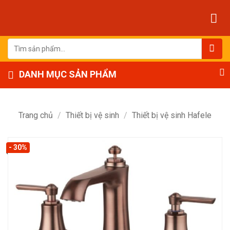
Bỏ
qua
nội
dung
Tìm
kiếm:
DANH MỤC SẢN PHẨM
Trang chủ
/
Thiết bị vệ sinh
/
Thiết bị vệ sinh Hafele
- 30%