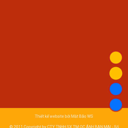
Thiết kế website bởi
Mắt Bão WS
© 2011 Copyright by CTY TNHH SX TM QC ÁNH BAN MAI - Số