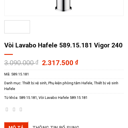
Vòi Lavabo Hafele 589.15.181 Vigor 240
Giá
Giá
3.090.000
₫
2.317.500
₫
gốc
hiện
Mã:
589.15.181
là:
tại
3.090.000 ₫.
là:
Danh mục:
Thiết bị vệ sinh
,
Phụ kiện phòng tắm Hafele
,
Thiết bị vệ sinh
2.317.500 ₫.
Hafele
Từ khóa:
589.15.181
,
Vòi Lavabo Hafele 589.15.181
MÔ TẢ
THÔNG TIN BỔ SUNG