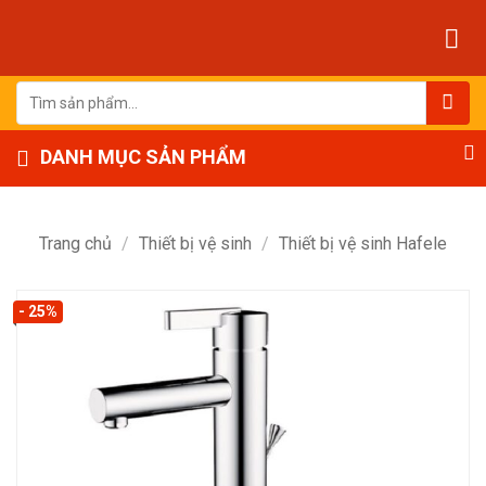
Bỏ
qua
nội
dung
Tìm
kiếm:
DANH MỤC SẢN PHẨM
Trang chủ
/
Thiết bị vệ sinh
/
Thiết bị vệ sinh Hafele
- 25%