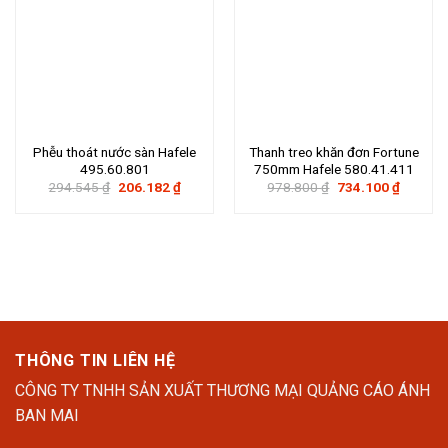
Phễu thoát nước sàn Hafele
Thanh treo khăn đơn Fortune
495.60.801
750mm Hafele 580.41.411
Giá
Giá
Giá
Giá
294.545
₫
206.182
₫
978.800
₫
734.100
₫
gốc
hiện
gốc
hiện
là:
tại
là:
tại
294.545 ₫.
là:
978.800 ₫.
là:
206.182 ₫.
734.100
THÔNG TIN LIÊN HỆ
CÔNG TY TNHH SẢN XUẤT THƯƠNG MẠI QUẢNG CÁO ÁNH
BAN MAI