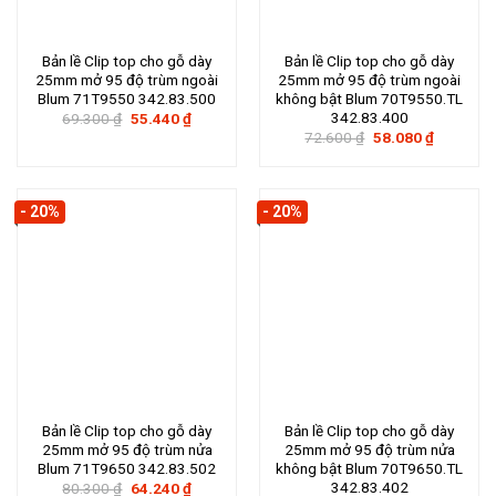
Bản lề Clip top cho gỗ dày
Bản lề Clip top cho gỗ dày
25mm mở 95 độ trùm ngoài
25mm mở 95 độ trùm ngoài
Blum 71T9550 342.83.500
không bật Blum 70T9550.TL
342.83.400
Giá
Giá
69.300
₫
55.440
₫
gốc
hiện
Giá
Giá
72.600
₫
58.080
₫
là:
tại
gốc
hiện
69.300 ₫.
là:
là:
tại
55.440 ₫.
72.600 ₫.
là:
58.080 ₫.
- 20%
- 20%
Bản lề Clip top cho gỗ dày
Bản lề Clip top cho gỗ dày
25mm mở 95 độ trùm nửa
25mm mở 95 độ trùm nửa
Blum 71T9650 342.83.502
không bật Blum 70T9650.TL
342.83.402
Giá
Giá
80.300
₫
64.240
₫