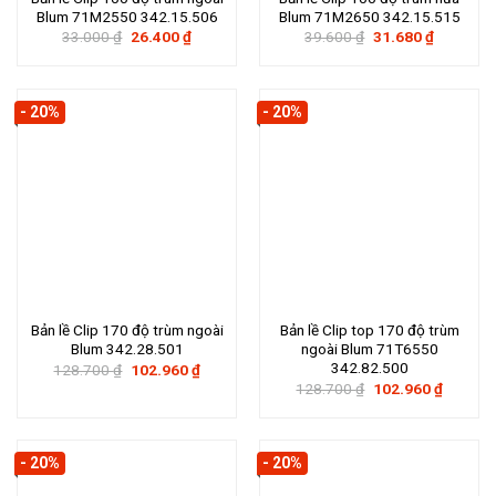
Blum 71M2550 342.15.506
Blum 71M2650 342.15.515
Giá
Giá
Giá
Giá
33.000
₫
26.400
₫
39.600
₫
31.680
₫
gốc
hiện
gốc
hiện
là:
tại
là:
tại
33.000 ₫.
là:
39.600 ₫.
là:
26.400 ₫.
31.680 ₫.
- 20%
- 20%
Bản lề Clip 170 độ trùm ngoài
Bản lề Clip top 170 độ trùm
Blum 342.28.501
ngoài Blum 71T6550
342.82.500
Giá
Giá
128.700
₫
102.960
₫
gốc
hiện
Giá
Giá
128.700
₫
102.960
₫
là:
tại
gốc
hiện
128.700 ₫.
là:
là:
tại
102.960 ₫.
128.700 ₫.
là:
102.960
- 20%
- 20%