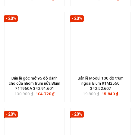
gốc
hiện
gốc
hiện
là:
tại
là:
tại
132.000 ₫.
là:
122.100 ₫.
là:
105.600 ₫.
97.680 ₫
- 20%
- 20%
Bản lề góc mở 95 độ dành
Bản lề Modul 100 độ trùm
cho cửa nhôm trùm nửa Blum
ngoài Blum 91M2550
71T960A 342.91.601
342.52.607
Giá
Giá
Giá
Giá
130.900
₫
104.720
₫
19.800
₫
15.840
₫
gốc
hiện
gốc
hiện
là:
tại
là:
tại
130.900 ₫.
là:
19.800 ₫.
là:
104.720 ₫.
15.840 ₫.
- 20%
- 20%