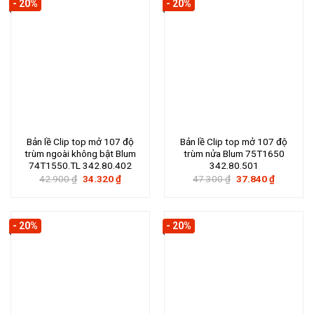
- 20%
- 20%
Bản lề Clip top mở 107 độ
Bản lề Clip top mở 107 độ
trùm ngoài không bật Blum
trùm nửa Blum 75T1650
74T1550.TL 342.80.402
342.80.501
Giá
Giá
Giá
Giá
42.900
₫
34.320
₫
47.300
₫
37.840
₫
gốc
hiện
gốc
hiện
là:
tại
là:
tại
42.900 ₫.
là:
47.300 ₫.
là:
34.320 ₫.
37.840 ₫.
- 20%
- 20%