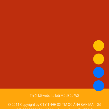
Thiết kế website bởi
Mắt Bão WS
© 2011 Copyright by CTY TNHH SX TM QC ÁNH BAN MAI - Số