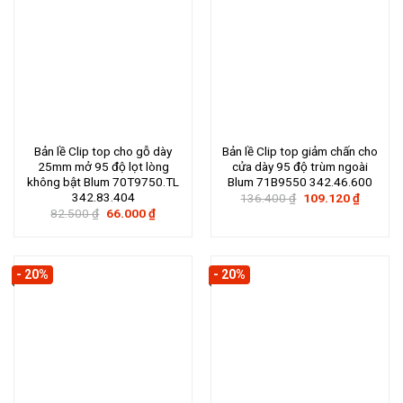
Bản lề Clip top cho gỗ dày
Bản lề Clip top giảm chấn cho
25mm mở 95 độ lọt lòng
cửa dày 95 độ trùm ngoài
không bật Blum 70T9750.TL
Blum 71B9550 342.46.600
342.83.404
Giá
Giá
136.400
₫
109.120
₫
gốc
hiện
Giá
Giá
82.500
₫
66.000
₫
là:
tại
gốc
hiện
136.400 ₫.
là:
là:
tại
109.120
82.500 ₫.
là:
66.000 ₫.
- 20%
- 20%