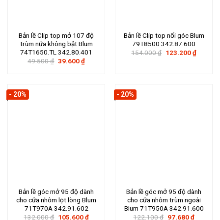
Bản lề Clip top mở 107 độ
Bản lề Clip top nối góc Blum
trùm nửa không bật Blum
79T8500 342.87.600
74T1650.TL 342.80.401
Giá
Giá
154.000
₫
123.200
₫
gốc
hiện
Giá
Giá
49.500
₫
39.600
₫
là:
tại
gốc
hiện
154.000 ₫.
là:
là:
tại
123.200
49.500 ₫.
là:
39.600 ₫.
- 20%
- 20%
Bản lề góc mở 95 độ dành
Bản lề góc mở 95 độ dành
cho cửa nhôm lọt lòng Blum
cho cửa nhôm trùm ngoài
71T970A 342.91.602
Blum 71T950A 342.91.600
Giá
Giá
Giá
Giá
132.000
₫
105.600
₫
122.100
₫
97.680
₫