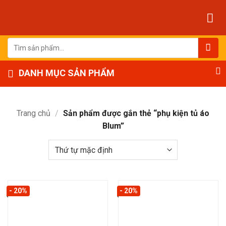
Bỏ
qua
nội
dung
Tìm
kiếm:
DANH MỤC SẢN PHẨM
Trang chủ
/
Sản phẩm được gắn thẻ “phụ kiện tủ áo
Blum”
- 20%
- 20%