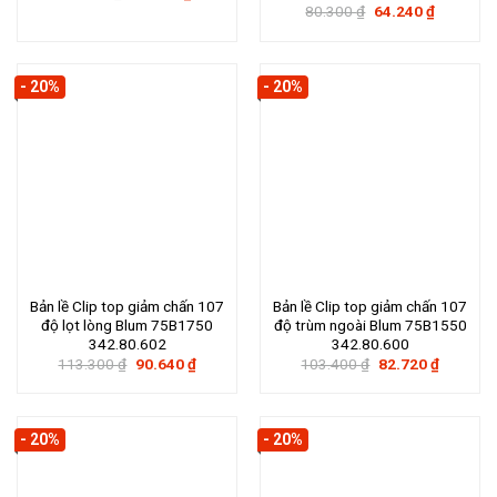
gốc
hiện
Giá
Giá
80.300
₫
64.240
₫
là:
tại
gốc
hiện
80.300 ₫.
là:
là:
tại
64.240 ₫.
80.300 ₫.
là:
64.240 ₫.
- 20%
- 20%
Bản lề Clip top giảm chấn 107
Bản lề Clip top giảm chấn 107
độ lọt lòng Blum 75B1750
độ trùm ngoài Blum 75B1550
342.80.602
342.80.600
Giá
Giá
Giá
Giá
113.300
₫
90.640
₫
103.400
₫
82.720
₫
gốc
hiện
gốc
hiện
là:
tại
là:
tại
113.300 ₫.
là:
103.400 ₫.
là:
90.640 ₫.
82.720 ₫
- 20%
- 20%