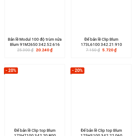
Bản lề Modul 100 độ trùm nửa
Đế bản lề Clip Blum
Blum 91M2650 342.52.616
173L6100 342.21.910
Giá
Giá
Giá
Giá
25.300
₫
20.240
₫
7.150
₫
5.720
₫
gốc
hiện
gốc
hiện
là:
tại
là:
tại
25.300 ₫.
là:
7.150 ₫.
là:
20.240 ₫.
5.720 ₫.
- 20%
- 20%
Đế bản lề Clip top Blum
Đế bản lề Clip top Blum
173H7100 342.20.800
175H3100 342.22.060