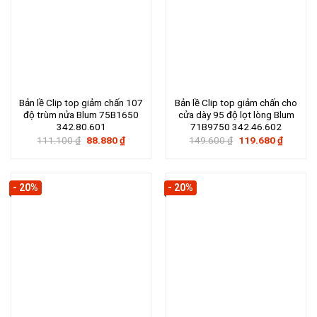
Bản lề Clip top giảm chấn 107
Bản lề Clip top giảm chấn cho
độ trùm nửa Blum 75B1650
cửa dày 95 độ lọt lòng Blum
342.80.601
71B9750 342.46.602
Giá
Giá
Giá
Giá
111.100
₫
88.880
₫
149.600
₫
119.680
₫
gốc
hiện
gốc
hiện
là:
tại
là:
tại
111.100 ₫.
là:
149.600 ₫.
là:
88.880 ₫.
119.680
- 20%
- 20%