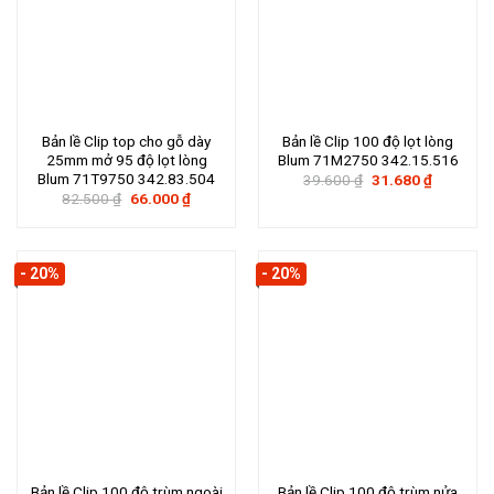
Bản lề Clip top cho gỗ dày
Bản lề Clip 100 độ lọt lòng
25mm mở 95 độ lọt lòng
Blum 71M2750 342.15.516
Blum 71T9750 342.83.504
Giá
Giá
39.600
₫
31.680
₫
gốc
hiện
Giá
Giá
82.500
₫
66.000
₫
là:
tại
gốc
hiện
39.600 ₫.
là:
là:
tại
31.680 ₫.
82.500 ₫.
là:
66.000 ₫.
- 20%
- 20%
Bản lề Clip 100 độ trùm ngoài
Bản lề Clip 100 độ trùm nửa