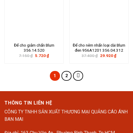
Đế cho giảm chấn Blum
Đế cho nêm nhấn loại dài Blum
356.14.520
đen 956A1201 356.04.312
Giá
Giá
Giá
Giá
7.150
₫
5.720
₫
37.400
₫
29.920
₫
gốc
hiện
gốc
hiện
là:
tại
là:
tại
7.150 ₫.
là:
37.400 ₫.
là:
5.720 ₫.
29.920 ₫.
1
2
THÔNG TIN LIÊN HỆ
CÔNG TY TNHH SẢN XUẤT THƯƠNG MẠI QUẢNG CÁO ÁNH
BAN MAI
Địa chỉ: 163 Chu Văn An, Phường Bình Thạnh, Tp.HCM