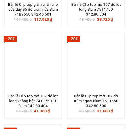
Bản lề Clip top giảm chấn cho
Bản lề Clip top mở 107 độ lọt
cửa dày 95 độ trùm nửa Blum
lòng Blum 75T1750
71B9650 342.46.601
342.80.504
Giá
Giá
Giá
Giá
147.400
₫
117.920
₫
48.400
₫
38.720
₫
gốc
hiện
gốc
hiện
là:
tại
là:
tại
147.400 ₫.
là:
48.400 ₫.
là:
117.920 ₫.
38.720 ₫.
- 20%
- 20%
Bản lề Clip top mở 107 độ lọt
Bản lề Clip top mở 107 độ
lòng không bật 74T1750.TL
trùm ngoài Blum 75T1550
Blum 342.80.404
342.80.500
Giá
Giá
Giá
Giá
51.700
₫
41.360
₫
39.600
₫
31.680
₫
gốc
hiện
gốc
hiện
là:
tại
là:
tại
51.700 ₫.
là:
39.600 ₫.
là:
41.360 ₫.
31.680 ₫.