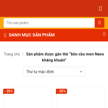
Bỏ
qua
nội
dung
Tìm
kiếm:
DANH MỤC SẢN PHẨM
Trang chủ
/
Sản phẩm được gắn thẻ “bồn cầu men Nano
kháng khuẩn”
- 25%
- 25%