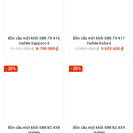
Bồn cầu một khối 588.79.416
Bồn cầu một khối 588.79.417
Hafele Sapporo II
Hafele Kobe II
Giá
Giá
Giá
Giá
11.721.200
₫
8.790.900
₫
12.831.200
₫
9.623.400
₫
gốc
hiện
gốc
hiện
là:
tại
là:
tại
11.721.200 ₫.
là:
12.831.200 ₫.
là:
8.790.900 ₫.
9.623
- 25%
- 25%
Bồn cầu một khối 588.82.438
Bồn cầu một khối 588.82.439
Hafele
Hafele