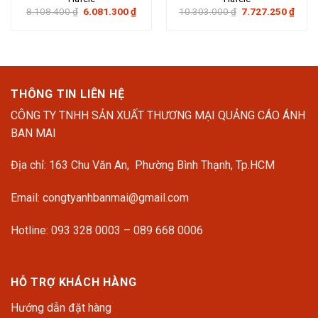
Giá
Giá
Giá
Giá
8.108.400
₫
6.081.300
₫
10.303.000
₫
7.727.250
₫
gốc
hiện
gốc
hiện
là:
tại
là:
tại
8.108.400 ₫.
là:
10.303.000 ₫.
là:
6.081.300 ₫.
7.727
THÔNG TIN LIÊN HỆ
CÔNG TY TNHH SẢN XUẤT THƯƠNG MẠI QUẢNG CÁO ÁNH
BAN MAI
Địa chỉ: 163 Chu Văn An, Phường Bình Thạnh, Tp.HCM
Email: congtyanhbanmai@gmail.com
Hotline: 093 328 0003 – 089 668 0006
HỖ TRỢ KHÁCH HÀNG
Hướng dẫn đặt hàng