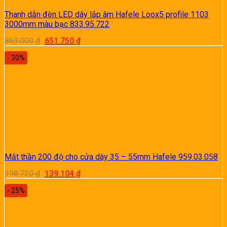
Thanh dẫn đèn LED dây lắp âm Hafele Loox5 profile 1103
3000mm màu bạc 833.95.722
Giá
Giá
869.000
₫
651.750
₫
gốc
hiện
là:
tại
- 30%
869.000 ₫.
là:
651.750 ₫.
Mắt thần 200 độ cho cửa dày 35 – 55mm Hafele 959.03.058
Giá
Giá
198.720
₫
139.104
₫
gốc
hiện
là:
tại
- 25%
198.720 ₫.
là:
139.104 ₫.