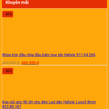
Khuyễn mãi
- 30%
Khóa tròn đầu chìa đầu bấm loại lớn Hafele 911.64.266
Giá
Giá
665.000
₫
465.500
₫
gốc
hiện
là:
tại
- 30%
665.000 ₫.
là:
465.500 ₫.
Kẹp nối góc 90 độ cho đèn Led dây Hafele Loox5 8mm
833.89.187