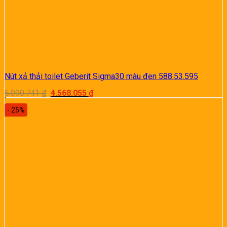
Nút xả thải toilet Geberit Sigma30 màu đen 588.53.595
Giá
Giá
6.090.741
₫
4.568.055
₫
gốc
hiện
là:
tại
- 25%
6.090.741 ₫.
là:
4.568.055 ₫.