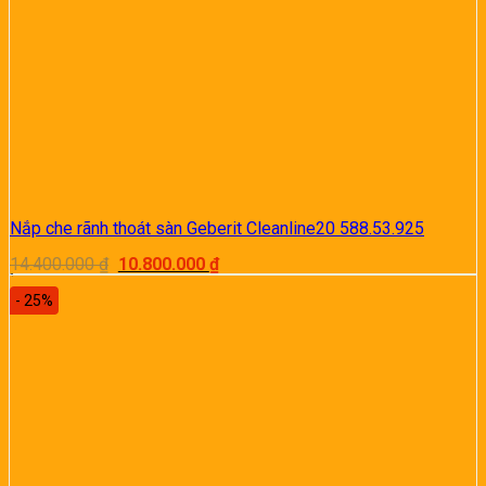
Nắp che rãnh thoát sàn Geberit Cleanline20 588.53.925
Giá
Giá
14.400.000
₫
10.800.000
₫
gốc
hiện
là:
tại
- 25%
14.400.000 ₫.
là:
10.800.000 ₫.