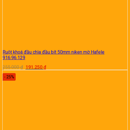
Ruột khoá đầu chìa đầu bít 50mm niken mờ Hafele
916.96.129
Giá
Giá
255.000
₫
191.250
₫
gốc
hiện
là:
tại
- 25%
255.000 ₫.
là:
191.250 ₫.