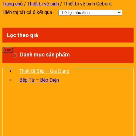
Trang chủ
/
Thiết bị vệ sinh
/
Thiết bị vệ sinh Geberit
Hiển thị tất cả 6 kết quả
Lọc theo giá
G
G
Lọc
t
c
Danh mục sản phẩm
n
n
Thiết Bị Bếp – Gia Dụng
Bếp Từ – Bếp Điện