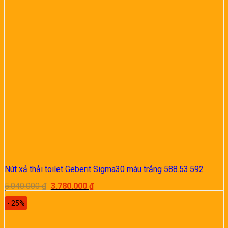
Nút xả thải toilet Geberit Sigma30 màu trắng 588.53.592
Giá
Giá
5.040.000
₫
3.780.000
₫
gốc
hiện
là:
tại
- 25%
5.040.000 ₫.
là:
3.780.000 ₫.