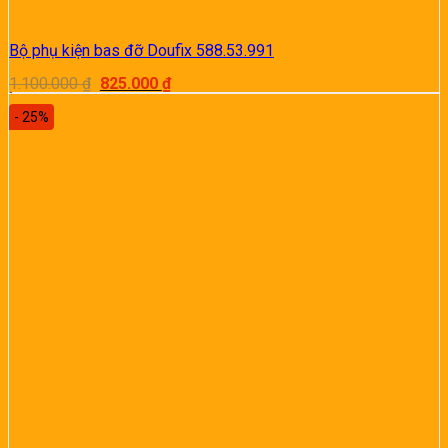
Bộ phụ kiện bas đỡ Doufix 588.53.991
Giá
Giá
1.100.000
₫
825.000
₫
gốc
hiện
là:
tại
- 25%
1.100.000 ₫.
là:
825.000 ₫.