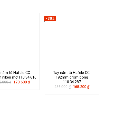
- 30%
- 25%
 nắm tủ Hafele CC-
Tay nắm tủ Hafele CC-
T
niken mờ 110.34.616
192mm crom bóng
110.34.287
Giá
Giá
8.000
₫
173.600
₫
gốc
hiện
Giá
Giá
236.000
₫
165.200
₫
là:
tại
gốc
hiện
248.000 ₫.
là:
là:
tại
173.600 ₫.
236.000 ₫.
là:
165.200 ₫.