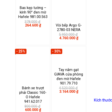
Bas kẹp tường –
kính 90° đen mờ
Hafele 981.00.563
378.000
₫
Giá
Giá
Vòi bếp Argo G-
264.600
₫
gốc
hiện
2780-03 NERA
là:
tại
5.950.000
₫
378.000 ₫.
là:
Giá
Giá
4.760.000
₫
264.600 ₫.
gốc
hiện
là:
tại
5.950.000 ₫.
là:
- 25%
- 30%
4.760.000 ₫.
Tay nắm gạt
GIAVA cửa phòng
đen mờ Hafele
901.79.710
Bánh xe trượt
4.520.000
₫
Giá
Giá
3.164.000
₫
phải Classic 160-
gốc
hiện
O Hafele
là:
tại
Kích thướ
941.62.017
4.520.000 ₫.
là:
3.164.000 ₫.
800.000
₫
Giá
Giá
600.000
₫