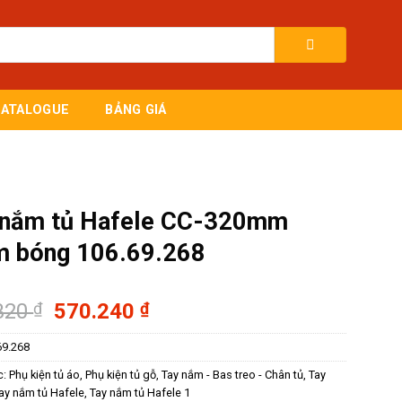
CATALOGUE
BẢNG GIÁ
 nắm tủ Hafele CC-320mm
m bóng 106.69.268
Giá
Giá
320
₫
570.240
₫
gốc
hiện
69.268
là:
tại
760.320 ₫.
là:
c:
Phụ kiện tủ áo
,
Phụ kiện tủ gỗ
,
Tay nắm - Bas treo - Chân tủ
,
Tay
570.240 ₫.
ay nắm tủ Hafele
,
Tay nắm tủ Hafele 1