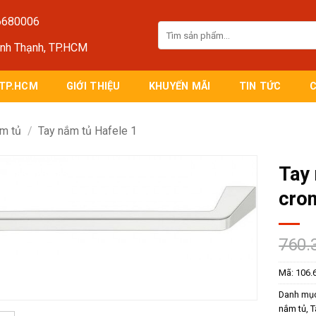
6680006
Tìm
kiếm:
ình Thạnh, TP.HCM
 TP.HCM
GIỚI THIỆU
KHUYẾN MÃI
TIN TỨC
m tủ
/
Tay nắm tủ Hafele 1
Tay
cro
760.
Mã:
106.
Danh mụ
nắm tủ
,
T