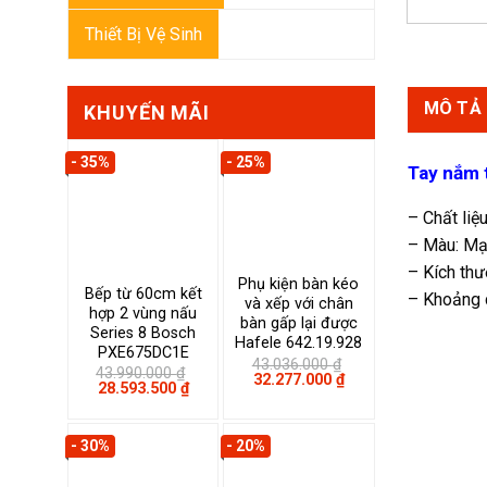
Thiết Bị Vệ Sinh
MÔ TẢ
KHUYẾN MÃI
- 35%
- 25%
Tay nắm 
– Chất liệ
– Màu: Mạ
– Kích th
Phụ kiện bàn kéo
Bếp từ 60cm kết
– Khoảng 
và xếp với chân
hợp 2 vùng nấu
bàn gấp lại được
Series 8 Bosch
Hafele 642.19.928
PXE675DC1E
43.036.000
₫
43.990.000
₫
Giá
Giá
32.277.000
₫
Giá
Giá
28.593.500
₫
gốc
hiện
gốc
hiện
là:
tại
là:
tại
43.036.000 ₫.
là:
43.990.000 ₫.
là:
32.277.000 ₫.
- 30%
- 20%
28.593.500 ₫.