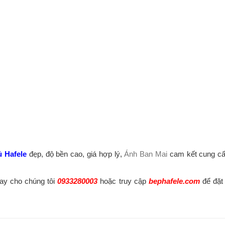
ủ Hafele
đẹp, độ bền cao, giá hợp lý,
Ánh Ban Mai
cam kết cung cấ
ay cho chúng tôi
0933280003
hoặc truy cập
bephafele.com
để đặ