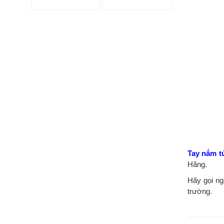
gốc
hiện
là:
tại
800.000 ₫.
là:
600.000 ₫.
Tay nắm t
Hãng.
Hãy gọi ng
trường.