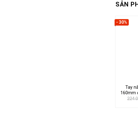
SẢN P
- 30%
Tay n
160mm đ
224.