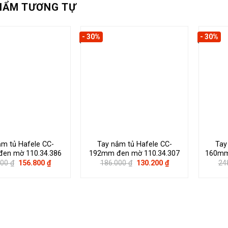
HẨM TƯƠNG TỰ
- 30%
- 30%
ắm tủ Hafele CC-
Tay nắm tủ Hafele CC-
Tay
en mờ 110.34.386
192mm đen mờ 110.34.307
160mm 
Giá
Giá
Giá
Giá
000
₫
156.800
₫
186.000
₫
130.200
₫
24
gốc
hiện
gốc
hiện
là:
tại
là:
tại
224.000 ₫.
là:
186.000 ₫.
là:
156.800 ₫.
130.200 ₫.