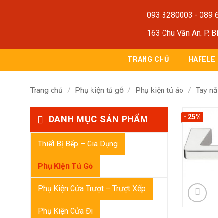
Bỏ
093 3280003
-
089 
qua
nội
163 Chu Văn An, P. B
dung
TRANG CHỦ
HAFELE
Trang chủ
/
Phụ kiện tủ gỗ
/
Phụ kiện tủ áo
/
Tay nắ
- 25%
DANH MỤC SẢN PHẨM
Thiết Bị Bếp – Gia Dụng
Phụ Kiện Tủ Gỗ
Phụ Kiện Cửa Trượt – Trượt Xếp
Phụ Kiện Cửa Đi