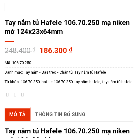
Tay nắm tủ Hafele 106.70.250 mạ niken
mờ 124x23x64mm
Giá
Giá
248.400
₫
186.300
₫
gốc
hiện
Mã:
106.70.250
là:
tại
248.400 ₫.
là:
Danh mục:
Tay nắm - Bas treo - Chân tủ
,
Tay nắm tủ Hafele
186.300 ₫.
Từ khóa:
106.70.250
,
hafele 106.70.250
,
tay nắm hafele
,
tay nắm tủ hafele
MÔ TẢ
THÔNG TIN BỔ SUNG
Tay nắm tủ Hafele 106.70.250 mạ niken