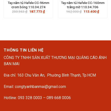
Tay nắm tủ Hafele CC-96mm
Tay nắm tủ Hafele CC-160mm
crom bóng 110.34.274
trắng mờ 110.34.706
Giá
Giá
Giá
Giá
250.363
₫
187.773
₫
162.000
₫
113.400
₫
gốc
hiện
gốc
hiện
là:
tại
là:
tại
250.363 ₫.
là:
162.000 ₫.
là:
187.773 ₫.
113.400
THÔNG TIN LIÊN HỆ
CÔNG TY TNHH SẢN XUẤT THƯƠNG MẠI QUẢNG CÁO ÁNH
BAN MAI
Địa chỉ: 163 Chu Văn An, Phường Bình Thạnh, Tp.HCM
Email: congtyanhbanmai@gmail.com
Hotline: 093 328 0003 – 089 668 0006