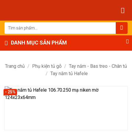
Bỏ
qua
nội
dung
Tìm
kiếm:
DANH MỤC SẢN PHẨM
Trang chủ
/
Phụ kiện tủ gỗ
/
Tay nắm - Bas treo - Chân tủ
/
Tay nắm tủ Hafele
- 25%