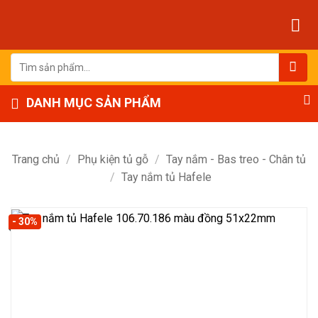
Bỏ
qua
nội
dung
Tìm
kiếm:
DANH MỤC SẢN PHẨM
Trang chủ
/
Phụ kiện tủ gỗ
/
Tay nắm - Bas treo - Chân tủ
/
Tay nắm tủ Hafele
- 30%