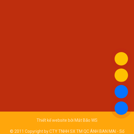
Thiết kế website bởi
Mắt Bão WS
© 2011 Copyright by CTY TNHH SX TM QC ÁNH BAN MAI - Số