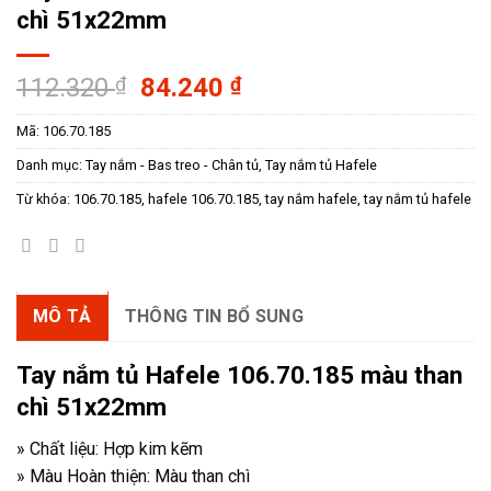
chì 51x22mm
Giá
Giá
112.320
₫
84.240
₫
gốc
hiện
Mã:
106.70.185
là:
tại
112.320 ₫.
là:
Danh mục:
Tay nắm - Bas treo - Chân tủ
,
Tay nắm tủ Hafele
84.240 ₫.
Từ khóa:
106.70.185
,
hafele 106.70.185
,
tay nắm hafele
,
tay nắm tủ hafele
MÔ TẢ
THÔNG TIN BỔ SUNG
Tay nắm tủ Hafele 106.70.185 màu than
chì 51x22mm
» Chất liệu: Hợp kim kẽm
» Màu Hoàn thiện: Màu than chì