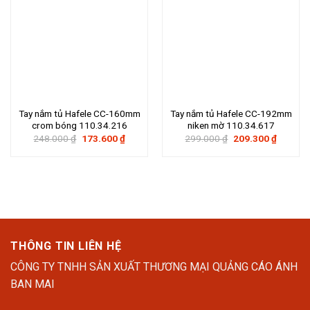
Tay nắm tủ Hafele CC-160mm
Tay nắm tủ Hafele CC-192mm
crom bóng 110.34.216
niken mờ 110.34.617
Giá
Giá
Giá
Giá
248.000
₫
173.600
₫
299.000
₫
209.300
₫
gốc
hiện
gốc
hiện
là:
tại
là:
tại
248.000 ₫.
là:
299.000 ₫.
là:
173.600 ₫.
209.300
THÔNG TIN LIÊN HỆ
CÔNG TY TNHH SẢN XUẤT THƯƠNG MẠI QUẢNG CÁO ÁNH
BAN MAI