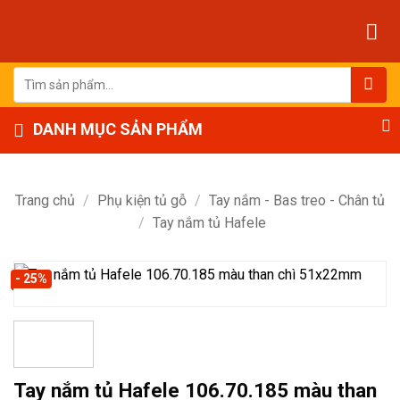
Bỏ
qua
nội
dung
Tìm
kiếm:
DANH MỤC SẢN PHẨM
Trang chủ
/
Phụ kiện tủ gỗ
/
Tay nắm - Bas treo - Chân tủ
/
Tay nắm tủ Hafele
- 25%
Tay nắm tủ Hafele 106.70.185 màu than